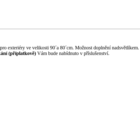
pro exteriéry ve velikosti 90´a 80´cm. Možnost doplnění nadsvětlík
ní (příplatkově)
Vám bude nabídnuto v příslušenství.