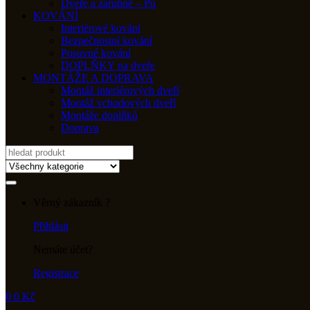
Dveře a zárubně – Pú
KOVÁNÍ
Interiérové kování
Bezpečnostní kování
Posuvné kování
DOPLŇKY na dveře
MONTÁŽE A DOPRAVA
Montáž interiérových dveří
Montáž vchodových dveří
Montáže doplňků
Doprava
Search
for:
Věrný zákazník ?
Přihlásit
Nemáte účet?
Registrace
0
0
Kč