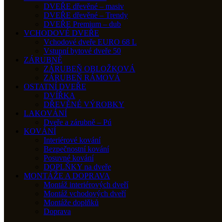
DVEŘE dřevěné – masiv
DVEŘE dřevěné – Trendy
DVEŘE Premium – dub
VCHODOVÉ DVEŘE
Vchodové dveře EURO 68 L
Vstupní bytové dveře 50
ZÁRUBNĚ
ZÁRUBEŇ OBLOŽKOVÁ
ZÁRUBEŇ RÁMOVÁ
OSTATNÍ DVEŘE
DVÍŘKA
DŘEVĚNÉ VÝROBKY
LAKOVÁNÍ
Dveře a zárubně – Pú
KOVÁNÍ
Interiérové kování
Bezpečnostní kování
Posuvné kování
DOPLŇKY na dveře
MONTÁŽE A DOPRAVA
Montáž interiérových dveří
Montáž vchodových dveří
Montáže doplňků
Doprava