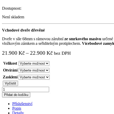
Dostupnost:
Není skladem
Vchodové dveře dřevěné
Dveře v síle 68mm s rámovou zárubní
ze smrkového masivu
určené 
vložkovým zámkem a seřiditelným protiplechem.
Vícebodové zamyká
21.900
Kč
–
22.900
Kč
bez DPH
Velikost
Otvírání
Zasklení
Vyčistit
Vchodové
dveře
Přidat do košíku
dřevěné
Prometeus
Příslušenství
2
Popis
quantity
Detaily