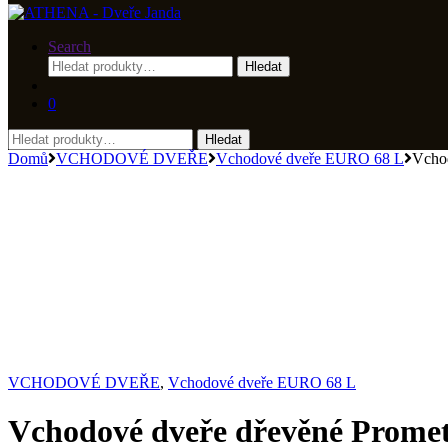
Search
Hledat:
Hledat
0
Hledat:
Hledat
Domů
VCHODOVÉ DVEŘE
Vchodové dveře EURO 68 L
Vchod
VCHODOVÉ DVEŘE
,
Vchodové dveře EURO 68 L
Vchodové dveře dřevěné Promet