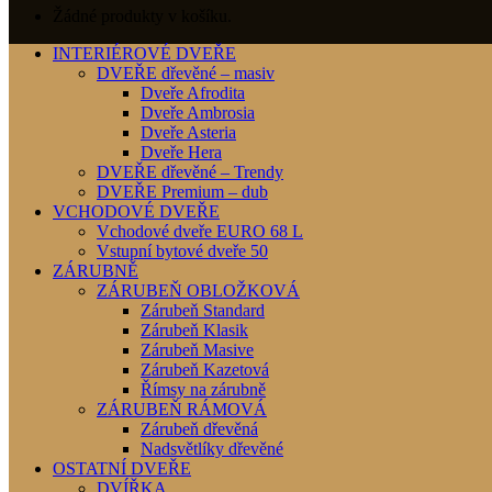
Žádné produkty v košíku.
INTERIÉROVÉ DVEŘE
DVEŘE dřevěné – masiv
Dveře Afrodita
Dveře Ambrosia
Dveře Asteria
Dveře Hera
DVEŘE dřevěné – Trendy
DVEŘE Premium – dub
VCHODOVÉ DVEŘE
Vchodové dveře EURO 68 L
Vstupní bytové dveře 50
ZÁRUBNĚ
ZÁRUBEŇ OBLOŽKOVÁ
Zárubeň Standard
Zárubeň Klasik
Zárubeň Masive
Zárubeň Kazetová
Římsy na zárubně
ZÁRUBEŇ RÁMOVÁ
Zárubeň dřevěná
Nadsvětlíky dřevěné
OSTATNÍ DVEŘE
DVÍŘKA