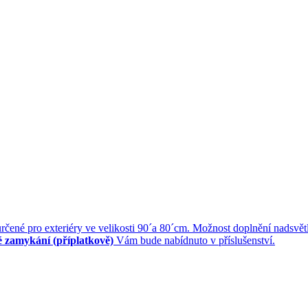
rčené pro exteriéry ve velikosti 90´a 80´cm. Možnost doplnění nads
 zamykání (příplatkově)
Vám bude nabídnuto v příslušenství.