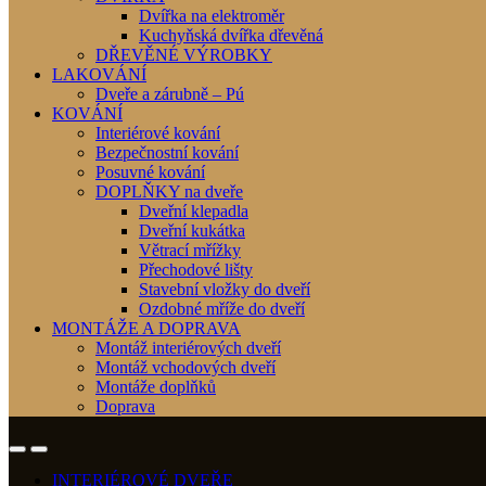
Dvířka na elektroměr
Kuchyňská dvířka dřevěná
DŘEVĚNÉ VÝROBKY
LAKOVÁNÍ
Dveře a zárubně – Pú
KOVÁNÍ
Interiérové kování
Bezpečnostní kování
Posuvné kování
DOPLŇKY na dveře
Dveřní klepadla
Dveřní kukátka
Větrací mřížky
Přechodové lišty
Stavební vložky do dveří
Ozdobné mříže do dveří
MONTÁŽE A DOPRAVA
Montáž interiérových dveří
Montáž vchodových dveří
Montáže doplňků
Doprava
INTERIÉROVÉ DVEŘE