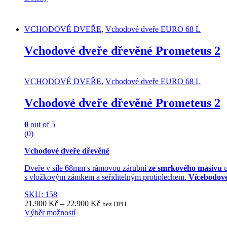
VCHODOVÉ DVEŘE
,
Vchodové dveře EURO 68 L
Vchodové dveře dřevěné Prometeus 2
VCHODOVÉ DVEŘE
,
Vchodové dveře EURO 68 L
Vchodové dveře dřevěné Prometeus 2
0
out of 5
(0)
Vchodové dveře dřevěné
Dveře v síle 68mm s rámovou zárubní
ze smrkového masivu
u
s vložkovým zámkem a seřiditelným protiplechem.
Vícebodové
SKU: 158
21.900
Kč
–
22.900
Kč
bez DPH
Výběr možností
This