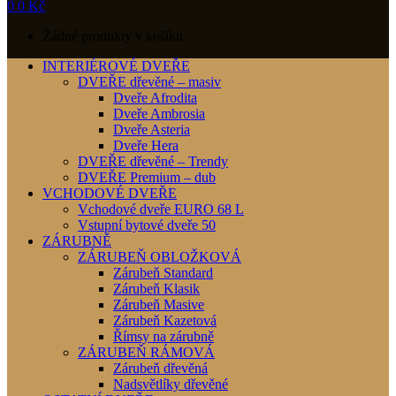
0
0
Kč
Žádné produkty v košíku.
INTERIÉROVÉ DVEŘE
DVEŘE dřevěné – masiv
Dveře Afrodita
Dveře Ambrosia
Dveře Asteria
Dveře Hera
DVEŘE dřevěné – Trendy
DVEŘE Premium – dub
VCHODOVÉ DVEŘE
Vchodové dveře EURO 68 L
Vstupní bytové dveře 50
ZÁRUBNĚ
ZÁRUBEŇ OBLOŽKOVÁ
Zárubeň Standard
Zárubeň Klasik
Zárubeň Masive
Zárubeň Kazetová
Římsy na zárubně
ZÁRUBEŇ RÁMOVÁ
Zárubeň dřevěná
Nadsvětlíky dřevěné