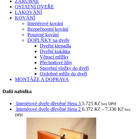
ZÁRUBNĚ
OSTATNÍ DVEŘE
LAKOVÁNÍ
KOVÁNÍ
Interiérové kování
Bezpečnostní kování
Posuvné kování
DOPLŇKY na dveře
Dveřní klepadla
Dveřní kukátka
Větrací mřížky
Přechodové lišty
Stavební vložky do dveří
Ozdobné mříže do dveří
MONTÁŽE A DOPRAVA
Další nabídka
Interiérové dveře dřevěné Hera 3
5.725
Kč
bez DPH
Interiérové dveře dřevěné Hera 2
6.372
Kč
–
7.336
Kč
bez
DPH