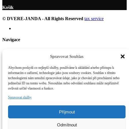
Košík
© DVERE-JANDA - All Rights Reserved
tax service
Navigace
Obchod
Jak nakupovat
Spravovat Souhlas
Informace
O nás
Abychom poskytli co nejlepší služby, používáme k ukládání a/nebo přístupu k
Blog-novinky
informacím o zařízení, technologie jako jsou soubory cookies. Souhlas s těmito
Kontakt
technologiemi nám umožní zpracovávat údaje, jako je chování při procházení nebo
jedinečná ID na tomto webu. Nesouhlas nebo odvolání souhlasu může nepříznivě
Důležité odkazy
ovlivnit určité vlastnosti a funkce.
Spravovat služby
Jak nakupovat
Časté dotazy
Reklamační řád
Příjmout
Reference-dveře
Reference-nábytek
Odmítnout
Obchodní podmínky