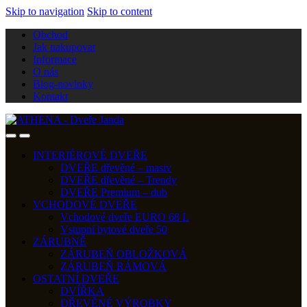
Skip to navigation
Skip to content
Obchod
Jak nakupovat
Informace
O nás
Blog-novinky
Kontakt
INTERIÉROVÉ DVEŘE
DVEŘE dřevěné – masiv
DVEŘE dřevěné – Trendy
DVEŘE Premium – dub
VCHODOVÉ DVEŘE
Vchodové dveře EURO 68 L
Vstupní bytové dveře 50
ZÁRUBNĚ
ZÁRUBEŇ OBLOŽKOVÁ
ZÁRUBEŇ RÁMOVÁ
OSTATNÍ DVEŘE
DVÍŘKA
DŘEVĚNÉ VÝROBKY