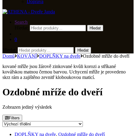
Doprava
Search
Hledat:
Hledat
0
Hledat:
Hledat
Domů
KOVÁNÍ
DOPLŇKY na dveře
Ozdobné mříže do dveří
kované mříže jsou žárově zinkované kvůli korozi a stříkané
kovářskou matnou černou barvou. Uchycení mříže je provedeno
skrz rám a zajištěno zevnitř kloboukovou maticí.
Ozdobné mříže do dveří
Zobrazen jediný výsledek
Filters
DOPLŇKY na dveře
,
Ozdobné mříže do dveří