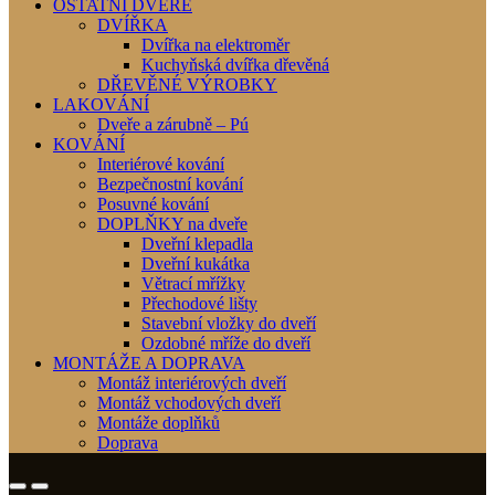
OSTATNÍ DVEŘE
DVÍŘKA
Dvířka na elektroměr
Kuchyňská dvířka dřevěná
DŘEVĚNÉ VÝROBKY
LAKOVÁNÍ
Dveře a zárubně – Pú
KOVÁNÍ
Interiérové kování
Bezpečnostní kování
Posuvné kování
DOPLŇKY na dveře
Dveřní klepadla
Dveřní kukátka
Větrací mřížky
Přechodové lišty
Stavební vložky do dveří
Ozdobné mříže do dveří
MONTÁŽE A DOPRAVA
Montáž interiérových dveří
Montáž vchodových dveří
Montáže doplňků
Doprava