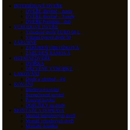
INTERIÉROVÉ DVEŘE
DVEŘE dřevěné – masiv
DVEŘE dřevěné – Trendy
DVEŘE Premium – dub
VCHODOVÉ DVEŘE
Vchodové dveře EURO 68 L
Vstupní bytové dveře 50
ZÁRUBNĚ
ZÁRUBEŇ OBLOŽKOVÁ
ZÁRUBEŇ RÁMOVÁ
OSTATNÍ DVEŘE
DVÍŘKA
DŘEVĚNÉ VÝROBKY
LAKOVÁNÍ
Dveře a zárubně – Pú
KOVÁNÍ
Interiérové kování
Bezpečnostní kování
Posuvné kování
DOPLŇKY na dveře
MONTÁŽE A DOPRAVA
Montáž interiérových dveří
Montáž vchodových dveří
Montáže doplňků