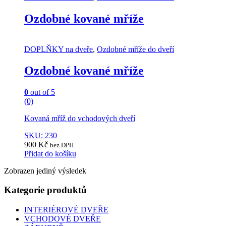
Ozdobné kované mříže
DOPLŇKY na dveře
,
Ozdobné mříže do dveří
Ozdobné kované mříže
0
out of 5
(0)
Kovaná mříž do vchodových dveří
SKU: 230
900
Kč
bez DPH
Přidat do košíku
Zobrazen jediný výsledek
Kategorie produktů
INTERIÉROVÉ DVEŘE
VCHODOVÉ DVEŘE