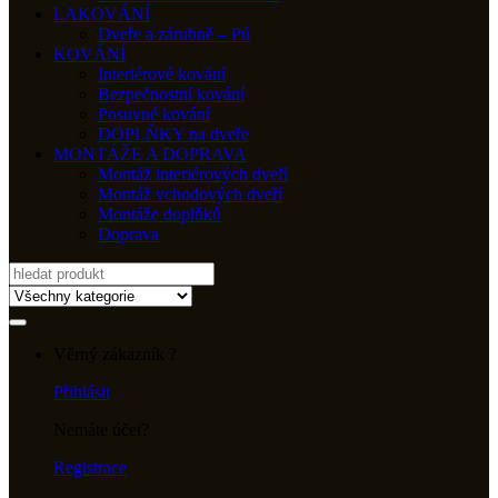
LAKOVÁNÍ
Dveře a zárubně – Pú
KOVÁNÍ
Interiérové kování
Bezpečnostní kování
Posuvné kování
DOPLŇKY na dveře
MONTÁŽE A DOPRAVA
Montáž interiérových dveří
Montáž vchodových dveří
Montáže doplňků
Doprava
Search
for:
Věrný zákazník ?
Přihlásit
Nemáte účet?
Registrace