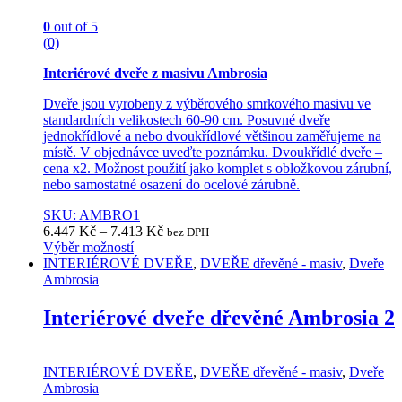
the
product
0
out of 5
page
(0)
Interiérové dveře z masivu Ambrosia
Dveře jsou vyrobeny z výběrového smrkového masivu ve
standardních velikostech 60-90 cm. Posuvné dveře
jednokřídlové a nebo dvoukřídlové většinou zaměřujeme na
místě. V objednávce uveďte poznámku. Dvoukřídlé dveře –
cena x2. Možnost použití jako komplet s obložkovou zárubní,
nebo samostatné osazení do ocelové zárubně.
SKU: AMBRO1
6.447
Kč
–
7.413
Kč
bez DPH
Výběr možností
This
INTERIÉROVÉ DVEŘE
,
DVEŘE dřevěné - masiv
,
Dveře
product
Ambrosia
has
multiple
Interiérové dveře dřevěné Ambrosia 2
variants.
The
options
INTERIÉROVÉ DVEŘE
,
DVEŘE dřevěné - masiv
,
Dveře
may
Ambrosia
be