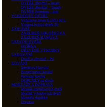
DVEŘE dřevěné – masiv
DVEŘE dřevěné – Trendy
DVEŘE Premium – dub
VCHODOVÉ DVEŘE
Vchodové dveře EURO 68 L
Vstupní bytové dveře 50
ZÁRUBNĚ
ZÁRUBEŇ OBLOŽKOVÁ
ZÁRUBEŇ RÁMOVÁ
OSTATNÍ DVEŘE
DVÍŘKA
DŘEVĚNÉ VÝROBKY
LAKOVÁNÍ
Dveře a zárubně – Pú
KOVÁNÍ
Interiérové kování
Bezpečnostní kování
Posuvné kování
DOPLŇKY na dveře
MONTÁŽE A DOPRAVA
Montáž interiérových dveří
Montáž vchodových dveří
Montáže doplňků
Doprava