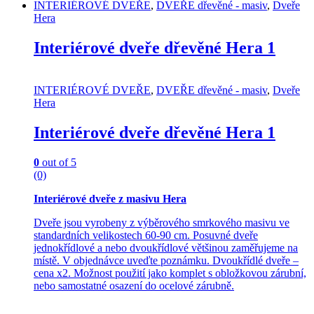
This
INTERIÉROVÉ DVEŘE
,
DVEŘE dřevěné - masiv
,
Dveře
product
Hera
has
multiple
Interiérové dveře dřevěné Hera 1
variants.
The
options
INTERIÉROVÉ DVEŘE
,
DVEŘE dřevěné - masiv
,
Dveře
may
Hera
be
chosen
Interiérové dveře dřevěné Hera 1
on
the
product
0
out of 5
page
(0)
Interiérové dveře z masivu Hera
Dveře jsou vyrobeny z výběrového smrkového masivu ve
standardních velikostech 60-90 cm. Posuvné dveře
jednokřídlové a nebo dvoukřídlové většinou zaměřujeme na
místě. V objednávce uveďte poznámku. Dvoukřídlé dveře –
cena x2. Možnost použití jako komplet s obložkovou zárubní,
nebo samostatné osazení do ocelové zárubně.