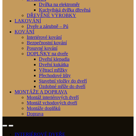
Dvířka na elektroměr
Kuchyňská dvířka dřevěná
DŘEVĚNÉ VÝROBKY
LAKOVÁNÍ
Dveře a zárubně – Pú
KOVÁNÍ
Interiérové kování
Bezpečnostní kování
Posuvné kování
DOPLŇKY na dveře
Dveřní klepadla
Dveřní kukátka
Větrací mřížky
Přechodové lišty
Stavební vložky do dveří
Ozdobné mříže do dveří
MONTÁŽE A DOPRAVA
Montáž interiérových dveří
Montáž vchodových dveří
Montáže doplňků
Doprava
INTERIÉROVÉ DVEŘE