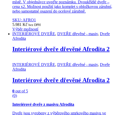
místě. V objednávce uveďte poznámku. Dvoukřídlé dveře –
cena x2. Možnost použití jako komplet s obložkovou zárubní,
nebo samostatné osazení do ocelové zárubně.
SKU: AFRO1
5.981
Kč
bez DPH
Výběr možností
This
INTERIÉROVÉ DVEŘE
,
DVEŘE dřevěné - masiv
,
Dveře
product
Afrodita
has
multiple
Interiérové dveře dřevěné Afrodita 2
variants.
The
options
INTERIÉROVÉ DVEŘE
,
DVEŘE dřevěné - masiv
,
Dveře
may
Afrodita
be
chosen
Interiérové dveře dřevěné Afrodita 2
on
the
product
0
out of 5
page
(0)
Interiérové dveře z masivu Afrodita
Dveře jsou vyrobeny z výběrového smrkového masivu ve