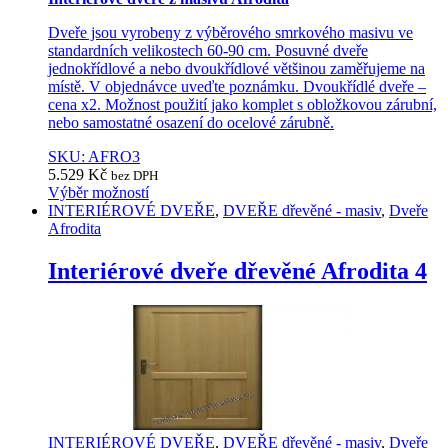
Dveře jsou vyrobeny z výběrového smrkového masivu ve
standardních velikostech 60-90 cm. Posuvné dveře
jednokřídlové a nebo dvoukřídlové většinou zaměřujeme na
místě. V objednávce uveďte poznámku. Dvoukřídlé dveře –
cena x2. Možnost použití jako komplet s obložkovou zárubní,
nebo samostatné osazení do ocelové zárubně.
SKU: AFRO3
5.529
Kč
bez DPH
Výběr možností
This
INTERIÉROVÉ DVEŘE
,
DVEŘE dřevěné - masiv
,
Dveře
product
Afrodita
has
multiple
Interiérové dveře dřevěné Afrodita 4
variants.
The
options
may
be
chosen
on
the
product
INTERIÉROVÉ DVEŘE
,
DVEŘE dřevěné - masiv
,
Dveře
page