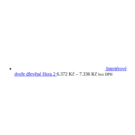
Interiérové
dveře dřevěné Hera 2
6.372
Kč
–
7.336
Kč
bez DPH