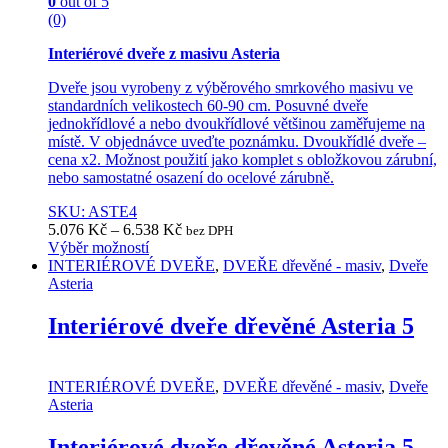
0
out of 5
page
(0)
Interiérové dveře z masivu Asteria
Dveře jsou vyrobeny z výběrového smrkového masivu ve
standardních velikostech 60-90 cm. Posuvné dveře
jednokřídlové a nebo dvoukřídlové většinou zaměřujeme na
místě. V objednávce uveďte poznámku. Dvoukřídlé dveře –
cena x2. Možnost použití jako komplet s obložkovou zárubní,
nebo samostatné osazení do ocelové zárubně.
SKU: ASTE4
5.076
Kč
–
6.538
Kč
bez DPH
Výběr možností
This
INTERIÉROVÉ DVEŘE
,
DVEŘE dřevěné - masiv
,
Dveře
product
Asteria
has
multiple
Interiérové dveře dřevěné Asteria 5
variants.
The
options
INTERIÉROVÉ DVEŘE
,
DVEŘE dřevěné - masiv
,
Dveře
may
Asteria
be
chosen
Interiérové dveře dřevěné Asteria 5
on