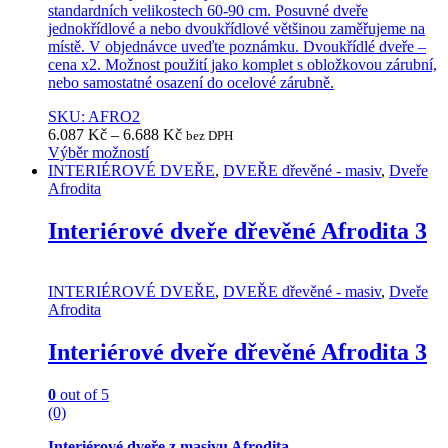
standardních velikostech 60-90 cm. Posuvné dveře
jednokřídlové a nebo dvoukřídlové většinou zaměřujeme na
místě. V objednávce uveďte poznámku. Dvoukřídlé dveře –
cena x2. Možnost použití jako komplet s obložkovou zárubní,
nebo samostatné osazení do ocelové zárubně.
SKU: AFRO2
6.087
Kč
–
6.688
Kč
bez DPH
Výběr možností
This
INTERIÉROVÉ DVEŘE
,
DVEŘE dřevěné - masiv
,
Dveře
product
Afrodita
has
multiple
Interiérové dveře dřevěné Afrodita 3
variants.
The
options
INTERIÉROVÉ DVEŘE
,
DVEŘE dřevěné - masiv
,
Dveře
may
Afrodita
be
chosen
Interiérové dveře dřevěné Afrodita 3
on
the
product
0
out of 5
page
(0)
Interiérové dveře z masivu Afrodita