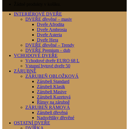
Žádné produkty v košíku.
INTERIÉROVÉ DVEŘE
DVEŘE dřevěné – masiv
Dveře Afrodita
Dveře Ambrosia
Dveře Asteria
Dveře Hera
DVEŘE dřevěné – Trendy
DVEŘE Premium – dub
VCHODOVÉ DVEŘE
Vchodové dveře EURO 68 L
Vstupní bytové dveře 50
ZÁRUBNĚ
ZÁRUBEŇ OBLOŽKOVÁ
Zárubeň Standard
Zárubeň Klasik
Zárubeň Masive
Zárubeň Kazetová
Římsy na zárubně
ZÁRUBEŇ RÁMOVÁ
Zárubeň dřevěná
Nadsvětlíky dřevěné
OSTATNÍ DVEŘE
DVÍŘKA