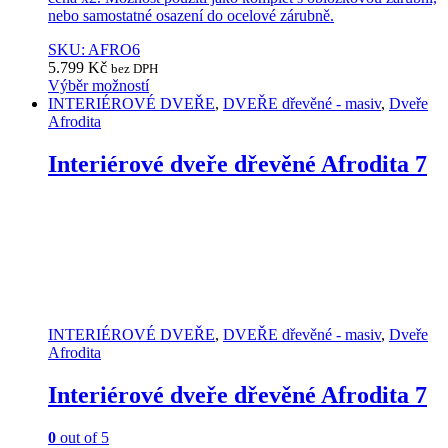
nebo samostatné osazení do ocelové zárubně.
SKU: AFRO6
5.799
Kč
bez DPH
Výběr možností
This
INTERIÉROVÉ DVEŘE
,
DVEŘE dřevěné - masiv
,
Dveře
product
Afrodita
has
multiple
Interiérové dveře dřevěné Afrodita 7
variants.
The
options
may
be
chosen
on
the
product
INTERIÉROVÉ DVEŘE
,
DVEŘE dřevěné - masiv
,
Dveře
page
Afrodita
Interiérové dveře dřevěné Afrodita 7
0
out of 5