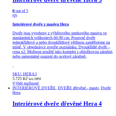
the
product
0
out of 5
page
(0)
Interiérové dveře z masivu Hera
Dveře jsou vyrobeny z výběrového smrkového masivu ve
standardních velikostech 60-90 cm. Posuvné dveře
jednokřídlové a nebo dvoukřídlové většinou zaměřujeme na
místě. V objednávce uveďte poznámku. Dvoukřídlé dveře –
cena x2. Možnost použití jako komplet s obložkovou zárubní,
nebo samostatné osazení do ocelové zárubně.
SKU: HERA3
5.725
Kč
bez DPH
Výběr možností
This
INTERIÉROVÉ DVEŘE
,
DVEŘE dřevěné - masiv
,
Dveře
product
Hera
has
multiple
Interiérové dveře dřevěné Hera 4
variants.
The
options