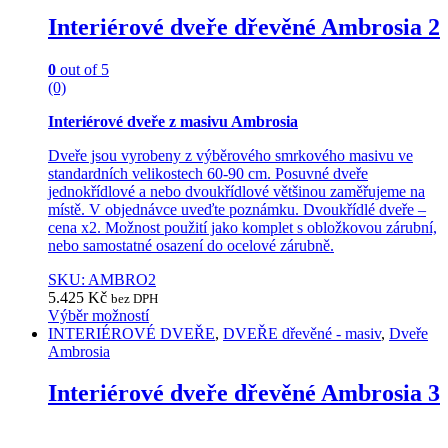
chosen
Interiérové dveře dřevěné Ambrosia 2
on
the
product
0
out of 5
page
(0)
Interiérové dveře z masivu Ambrosia
Dveře jsou vyrobeny z výběrového smrkového masivu ve
standardních velikostech 60-90 cm. Posuvné dveře
jednokřídlové a nebo dvoukřídlové většinou zaměřujeme na
místě. V objednávce uveďte poznámku. Dvoukřídlé dveře –
cena x2. Možnost použití jako komplet s obložkovou zárubní,
nebo samostatné osazení do ocelové zárubně.
SKU: AMBRO2
5.425
Kč
bez DPH
Výběr možností
This
INTERIÉROVÉ DVEŘE
,
DVEŘE dřevěné - masiv
,
Dveře
product
Ambrosia
has
multiple
Interiérové dveře dřevěné Ambrosia 3
variants.
The
options