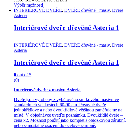
bez DPH
Výběr možností
This
INTERIÉROVÉ DVEŘE
,
DVEŘE dřevěné - masiv
,
Dveře
product
Asteria
has
multiple
Interiérové dveře dřevěné Asteria 1
variants.
The
options
INTERIÉROVÉ DVEŘE
,
DVEŘE dřevěné - masiv
,
Dveře
may
Asteria
be
chosen
Interiérové dveře dřevěné Asteria 1
on
the
product
0
out of 5
page
(0)
Interiérové dveře z masivu Asteria
Dveře jsou vyrobeny z výběrového smrkového masivu ve
standardních velikostech 60-90 cm. Posuvné dveře
jednokřídlové a nebo dvoukřídlové většinou zaměřujeme na
místě. V objednávce uveďte poznámku. Dvoukřídlé dveře –
cena x2. Možnost použití jako komplet s obložkovou zárubní,
nebo samostatné osazení do ocelové zárubně.