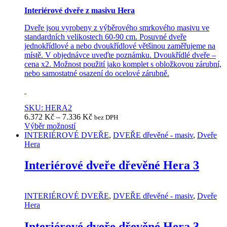
Interiérové dveře z masivu Hera
Dveře jsou vyrobeny z výběrového smrkového masivu ve
standardních velikostech 60-90 cm. Posuvné dveře
jednokřídlové a nebo dvoukřídlové většinou zaměřujeme na
místě. V objednávce uveďte poznámku. Dvoukřídlé dveře –
cena x2. Možnost použití jako komplet s obložkovou zárubní,
nebo samostatné osazení do ocelové zárubně.
SKU: HERA2
6.372
Kč
–
7.336
Kč
bez DPH
Výběr možností
This
INTERIÉROVÉ DVEŘE
,
DVEŘE dřevěné - masiv
,
Dveře
product
Hera
has
multiple
Interiérové dveře dřevěné Hera 3
variants.
The
options
INTERIÉROVÉ DVEŘE
,
DVEŘE dřevěné - masiv
,
Dveře
may
Hera
be
chosen
Interiérové dveře dřevěné Hera 3
on