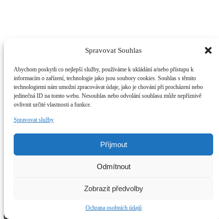
Zárubeň
Spravovat Souhlas
obložková STANDARD 7.5-10 cm
4.899
Kč
bez DPH
Abychom poskytli co nejlepší služby, používáme k ukládání a/nebo přístupu k
Nejnovější příspěvky
informacím o zařízení, technologie jako jsou soubory cookies. Souhlas s těmito
technologiemi nám umožní zpracovávat údaje, jako je chování při procházení nebo
jedinečná ID na tomto webu. Nesouhlas nebo odvolání souhlasu může nepříznivě
UPRAVENÉ TERMÍNY ZAKÁZEK DVEŘÍ
ovlivnit určité vlastnosti a funkce.
UKONČEN PŘÍJEM OBJEDNÁVEK VCHODOVÝCH
DVEŘÍ
Spravovat služby
Zelená lahvová pro interiéry
Na dobírku – odběr od 300,-
Příjmout
Upozornění
Odmítnout
Registrace do e-shopu na požádání e-mailem
Registrace
Kontakt
Informace
Zobrazit předvolby
Máte otázku?
info@dvere-janda.cz
Ochrana osobních údajů
Navigace