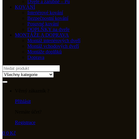
Dveře a zárubně – Pú
KOVÁNÍ
Interiérové kování
Bezpečnostní kování
Posuvné kování
DOPLŇKY na dveře
MONTÁŽE A DOPRAVA
Montáž interiérových dveří
Montáž vchodových dveří
Montáže doplňků
Doprava
Search
for:
Věrný zákazník ?
Přihlásit
Nemáte účet?
Registrace
0
0
Kč