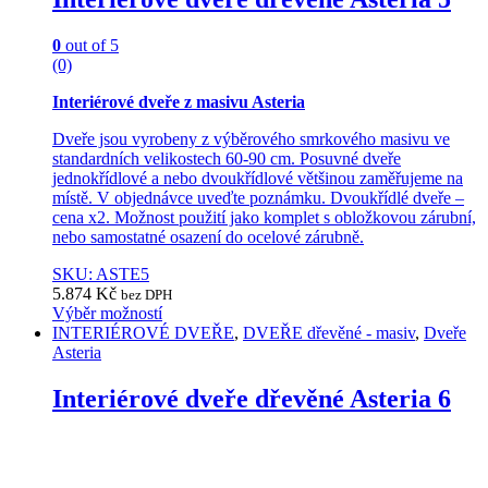
the
product
0
out of 5
page
(0)
Interiérové dveře z masivu Asteria
Dveře jsou vyrobeny z výběrového smrkového masivu ve
standardních velikostech 60-90 cm. Posuvné dveře
jednokřídlové a nebo dvoukřídlové většinou zaměřujeme na
místě. V objednávce uveďte poznámku. Dvoukřídlé dveře –
cena x2. Možnost použití jako komplet s obložkovou zárubní,
nebo samostatné osazení do ocelové zárubně.
SKU: ASTE5
5.874
Kč
bez DPH
Výběr možností
This
INTERIÉROVÉ DVEŘE
,
DVEŘE dřevěné - masiv
,
Dveře
product
Asteria
has
multiple
Interiérové dveře dřevěné Asteria 6
variants.
The
options
may