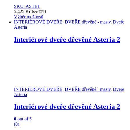
SKU: ASTE1
5.425
Kč
bez DPH
Výběr možností
This
INTERIÉROVÉ DVEŘE
,
DVEŘE dřevěné - masiv
,
Dveře
product
Asteria
has
multiple
Interiérové dveře dřevěné Asteria 2
variants.
The
options
may
be
chosen
on
the
product
INTERIÉROVÉ DVEŘE
,
DVEŘE dřevěné - masiv
,
Dveře
page
Asteria
Interiérové dveře dřevěné Asteria 2
0
out of 5
(0)