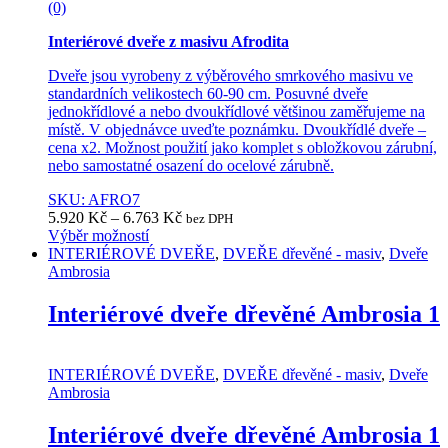
(0)
Interiérové dveře z masivu Afrodita
Dveře jsou vyrobeny z výběrového smrkového masivu ve
standardních velikostech 60-90 cm. Posuvné dveře
jednokřídlové a nebo dvoukřídlové většinou zaměřujeme na
místě. V objednávce uveďte poznámku. Dvoukřídlé dveře –
cena x2. Možnost použití jako komplet s obložkovou zárubní,
nebo samostatné osazení do ocelové zárubně.
SKU: AFRO7
5.920
Kč
–
6.763
Kč
bez DPH
Výběr možností
This
INTERIÉROVÉ DVEŘE
,
DVEŘE dřevěné - masiv
,
Dveře
product
Ambrosia
has
multiple
Interiérové dveře dřevěné Ambrosia 1
variants.
The
options
INTERIÉROVÉ DVEŘE
,
DVEŘE dřevěné - masiv
,
Dveře
may
Ambrosia
be
chosen
Interiérové dveře dřevěné Ambrosia 1
on