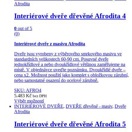
Afrodita
Interiérové dveře dřevěné Afrodita 4
0
out of 5
(0)
Interiérové dveře z masivu Afrodita
Dveře jsou vyrobeny z výběrového smrkového masivu ve
standardních velikostech 60-90 cm. Posuvné dveře
jednokřídlové a nebo dvoukřídlové většinou zaměřujeme na
místě. V objednávce uveďte poznámku. Dvoukřídlé dveře –
cena x2. Možnost použití jako komplet s obložkovou zárubní,
nebo samostatné osazení do ocelové zárubně.
SKU: AFRO4
5.483
Kč
bez DPH
Výběr možností
This
INTERIÉROVÉ DVEŘE
,
DVEŘE dřevěné - masiv
,
Dveře
product
Afrodita
has
multiple
Interiérové dveře dřevěné Afrodita 5
variants.