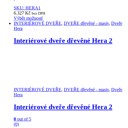
SKU: HERA1
6.327
Kč
bez DPH
Výběr možností
This
INTERIÉROVÉ DVEŘE
,
DVEŘE dřevěné - masiv
,
Dveře
product
Hera
has
multiple
Interiérové dveře dřevěné Hera 2
variants.
The
options
may
be
chosen
on
the
product
INTERIÉROVÉ DVEŘE
,
DVEŘE dřevěné - masiv
,
Dveře
page
Hera
Interiérové dveře dřevěné Hera 2
0
out of 5
(0)