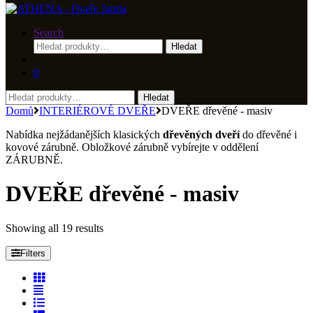
Search
Hledat:
Hledat
0
Hledat:
Hledat
Domů
INTERIÉROVÉ DVEŘE
DVEŘE dřevěné - masiv
Nabídka nejžádanějších klasických
dřevěných dveří
do dřevěné i
kovové zárubně. Obložkové zárubně vybírejte v oddělení
ZÁRUBNĚ.
DVEŘE dřevěné - masiv
Showing all 19 results
Filters