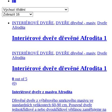
INTERIÉROVÉ DVEŘE
,
DVEŘE dřevěné - masiv
,
Dveře
Afrodita
Interiérové dveře dřevěné Afrodita 1
INTERIÉROVÉ DVEŘE
,
DVEŘE dřevěné - masiv
,
Dveře
Afrodita
Interiérové dveře dřevěné Afrodita 1
0
out of 5
(0)
Interiérové dveře z masivu Afrodita
Dřevěné dveře z výběrového smrkového masivu ve
standardních velikostech 60-90 cm. Posuvné dveře
jednokřídlové a nebo dvoukřídlové většinou zaměřujeme na