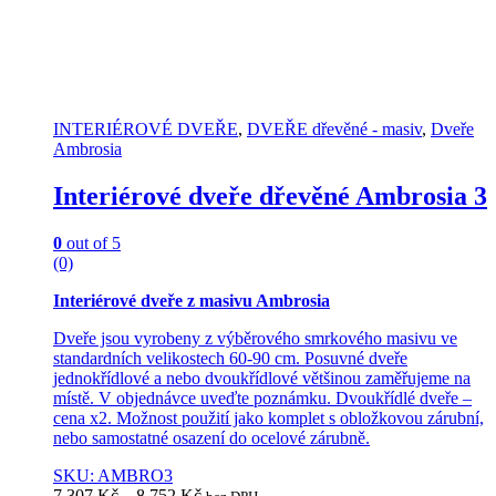
may
be
chosen
on
the
product
INTERIÉROVÉ DVEŘE
,
DVEŘE dřevěné - masiv
,
Dveře
page
Ambrosia
Interiérové dveře dřevěné Ambrosia 3
0
out of 5
(0)
Interiérové dveře z masivu Ambrosia
Dveře jsou vyrobeny z výběrového smrkového masivu ve
standardních velikostech 60-90 cm. Posuvné dveře
jednokřídlové a nebo dvoukřídlové většinou zaměřujeme na
místě. V objednávce uveďte poznámku. Dvoukřídlé dveře –
cena x2. Možnost použití jako komplet s obložkovou zárubní,
nebo samostatné osazení do ocelové zárubně.
SKU: AMBRO3
7.307
Kč
–
8.752
Kč