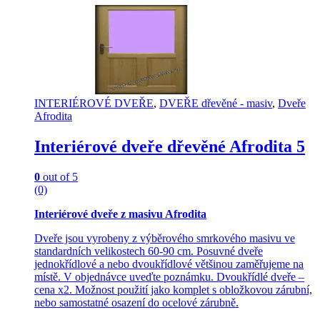
The
options
may
be
chosen
on
the
product
INTERIÉROVÉ DVEŘE
,
DVEŘE dřevěné - masiv
,
Dveře
page
Afrodita
Interiérové dveře dřevěné Afrodita 5
0
out of 5
(0)
Interiérové dveře z masivu Afrodita
Dveře jsou vyrobeny z výběrového smrkového masivu ve
standardních velikostech 60-90 cm. Posuvné dveře
jednokřídlové a nebo dvoukřídlové většinou zaměřujeme na
místě. V objednávce uveďte poznámku. Dvoukřídlé dveře –
cena x2. Možnost použití jako komplet s obložkovou zárubní,
nebo samostatné osazení do ocelové zárubně.