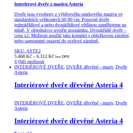
Interiérové dveře z masivu Asteria
Dveře jsou vyrobeny z výběrového smrkového masivu ve
standardních velikostech 60-90 cm. Posuvné dveře
jednokřídlové a nebo dvoukřídlové většinou zaměřujeme na
místě. V objednávce uveďte poznámku. Dvoukřídlé dveře –
cena x2. Možnost použití jako komplet s obložkovou zárubní,
nebo samostatné osazení do ocelové zárubně.
SKU: ASTE2
5.468
Kč
–
6.312
Kč
bez DPH
Výběr možností
This
INTERIÉROVÉ DVEŘE
,
DVEŘE dřevěné - masiv
,
Dveře
product
Asteria
has
multiple
Interiérové dveře dřevěné Asteria 4
variants.
The
options
INTERIÉROVÉ DVEŘE
,
DVEŘE dřevěné - masiv
,
Dveře
may
Asteria
be
chosen
Interiérové dveře dřevěné Asteria 4
on
the
product