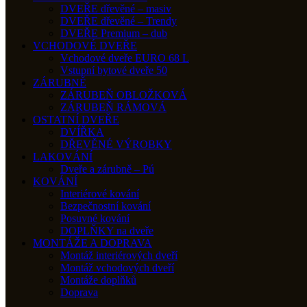
DVEŘE dřevěné – masiv
DVEŘE dřevěné – Trendy
DVEŘE Premium – dub
VCHODOVÉ DVEŘE
Vchodové dveře EURO 68 L
Vstupní bytové dveře 50
ZÁRUBNĚ
ZÁRUBEŇ OBLOŽKOVÁ
ZÁRUBEŇ RÁMOVÁ
OSTATNÍ DVEŘE
DVÍŘKA
DŘEVĚNÉ VÝROBKY
LAKOVÁNÍ
Dveře a zárubně – Pú
KOVÁNÍ
Interiérové kování
Bezpečnostní kování
Posuvné kování
DOPLŇKY na dveře
MONTÁŽE A DOPRAVA
Montáž interiérových dveří
Montáž vchodových dveří
Montáže doplňků
Doprava