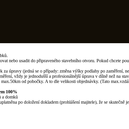
obků.
ovat nebo usadit do připraveného stavebního otvoru. Pokud chcete pou
k za úpravy (jedná se o případy: změna výšky podlahy po zaměření, ne
ení, vždy je jednodušší a profesionálnější úprava v dílně než na stav
max.50km od pobočky. A to dle velikosti objednávky. (Tato max.vzdále
tkem 100%
tů a domků
platněna po doložení dokladem (prohlášení majitele), že se skutečně j