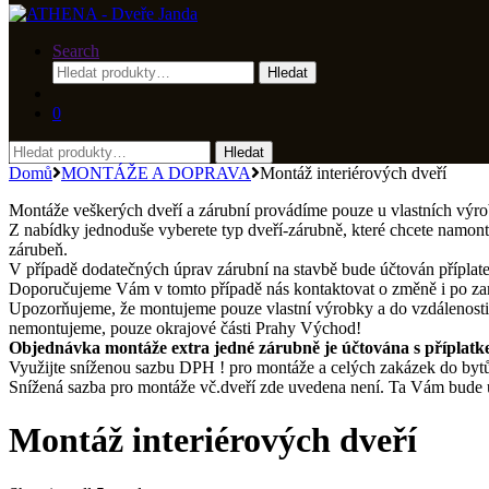
Search
Hledat:
Hledat
0
Hledat:
Hledat
Domů
MONTÁŽE A DOPRAVA
Montáž interiérových dveří
Montáže veškerých dveří a zárubní provádíme pouze u vlastních výr
Z nabídky jednoduše vyberete typ dveří-zárubně, které chcete namont
zárubeň.
V případě dodatečných úprav zárubní na stavbě bude účtován příplate
Doporučujeme Vám v tomto případě nás kontaktovat o změně i po zaměř
Upozorňujeme, že montujeme pouze vlastní výrobky a do vzdálenosti 
nemontujeme, pouze okrajové části Prahy Východ!
Objednávka montáže extra jedné zárubně je účtována s přípla
Využijte sníženou sazbu DPH ! pro montáže a celých zakázek do by
Snížená sazba pro montáže vč.dveří zde uvedena není. Ta Vám bude u
Montáž interiérových dveří