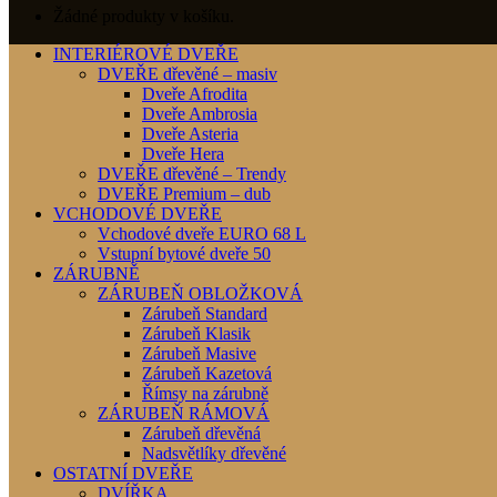
Žádné produkty v košíku.
INTERIÉROVÉ DVEŘE
DVEŘE dřevěné – masiv
Dveře Afrodita
Dveře Ambrosia
Dveře Asteria
Dveře Hera
DVEŘE dřevěné – Trendy
DVEŘE Premium – dub
VCHODOVÉ DVEŘE
Vchodové dveře EURO 68 L
Vstupní bytové dveře 50
ZÁRUBNĚ
ZÁRUBEŇ OBLOŽKOVÁ
Zárubeň Standard
Zárubeň Klasik
Zárubeň Masive
Zárubeň Kazetová
Římsy na zárubně
ZÁRUBEŇ RÁMOVÁ
Zárubeň dřevěná
Nadsvětlíky dřevěné
OSTATNÍ DVEŘE
DVÍŘKA