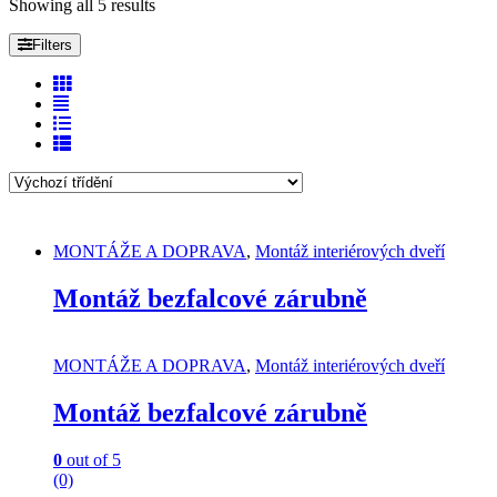
Showing all 5 results
Filters
MONTÁŽE A DOPRAVA
,
Montáž interiérových dveří
Montáž bezfalcové zárubně
MONTÁŽE A DOPRAVA
,
Montáž interiérových dveří
Montáž bezfalcové zárubně
0
out of 5
(0)