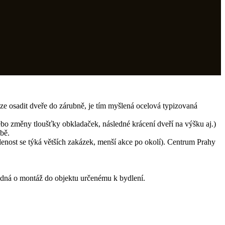
ze osadit dveře do zárubně, je tím myšlená ocelová typizovaná
bo změny tloušťky obkladaček, následné krácení dveří na výšku aj.)
bě.
nost se týká větších zakázek, menší akce po okolí). Centrum Prahy
edná o montáž do objektu určenému k bydlení.