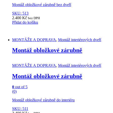
Montáž obložkové zárubně bez dveří
SKU: 513
2.400
Kč
bez DPH
Přidat do košíku
MONTÁŽE A DOPRAVA
,
Montáž interiérových dveří
Montáž obložkové zárubně
MONTÁŽE A DOPRAVA
,
Montáž interiérových dveří
Montáž obložkové zárubně
0
out of 5
(0)
Montáž obložkové zárubně do interiéru
SKU: 511