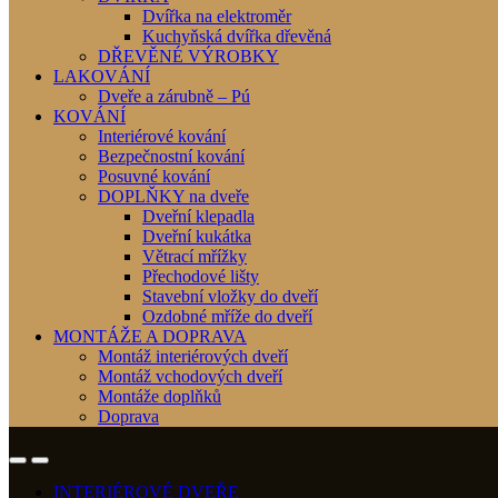
Dvířka na elektroměr
Kuchyňská dvířka dřevěná
DŘEVĚNÉ VÝROBKY
LAKOVÁNÍ
Dveře a zárubně – Pú
KOVÁNÍ
Interiérové kování
Bezpečnostní kování
Posuvné kování
DOPLŇKY na dveře
Dveřní klepadla
Dveřní kukátka
Větrací mřížky
Přechodové lišty
Stavební vložky do dveří
Ozdobné mříže do dveří
MONTÁŽE A DOPRAVA
Montáž interiérových dveří
Montáž vchodových dveří
Montáže doplňků
Doprava
INTERIÉROVÉ DVEŘE