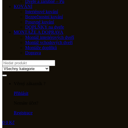
Dveře a zárubně – Pú
KOVÁNÍ
Interiérové kování
Bezpečnostní kování
Posuvné kování
DOPLŇKY na dveře
MONTÁŽE A DOPRAVA
Montáž interiérových dveří
Montáž vchodových dveří
Montáže doplňků
Doprava
Search
for:
Věrný zákazník ?
Přihlásit
Nemáte účet?
Registrace
0
0
Kč