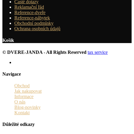
Časté dotazy
Reklamační řád
Reference-dveře
Reference-nábytek
Obchodní podmínky
Ochrana osobních údajů
Košík
© DVERE-JANDA - All Rights Reserved
tax service
Navigace
Obchod
Jak nakupovat
Informace
O nás
Blog-novinky
Kontakt
Důležité odkazy