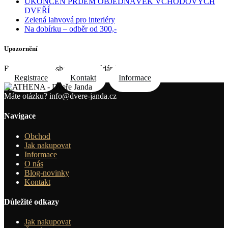
UKONČEN PŘÍJEM OBJEDNÁVEK VCHODOVÝCH
DVEŘÍ
Zelená lahvová pro interiéry
Na dobírku – odběr od 300,-
Upozornění
Registrace do e-shopu na požádání e-mailem
Registrace
Kontakt
Informace
Máte otázku?
info@dvere-janda.cz
Navigace
Obchod
Jak nakupovat
Informace
O nás
Blog-novinky
Kontakt
Důležité odkazy
Jak nakupovat