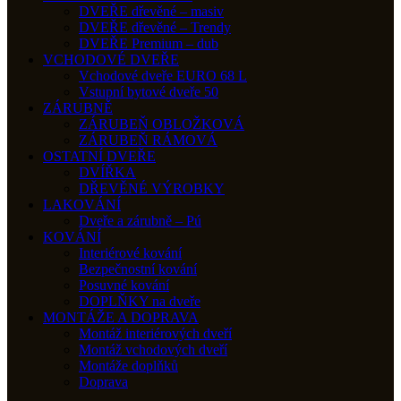
DVEŘE dřevěné – masiv
DVEŘE dřevěné – Trendy
DVEŘE Premium – dub
VCHODOVÉ DVEŘE
Vchodové dveře EURO 68 L
Vstupní bytové dveře 50
ZÁRUBNĚ
ZÁRUBEŇ OBLOŽKOVÁ
ZÁRUBEŇ RÁMOVÁ
OSTATNÍ DVEŘE
DVÍŘKA
DŘEVĚNÉ VÝROBKY
LAKOVÁNÍ
Dveře a zárubně – Pú
KOVÁNÍ
Interiérové kování
Bezpečnostní kování
Posuvné kování
DOPLŇKY na dveře
MONTÁŽE A DOPRAVA
Montáž interiérových dveří
Montáž vchodových dveří
Montáže doplňků
Doprava