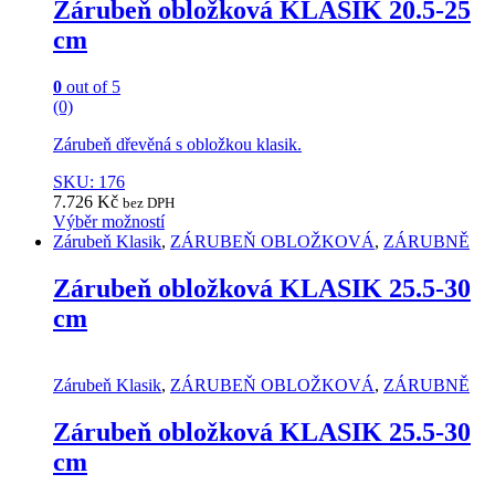
Zárubeň obložková KLASIK 20.5-25
on
cm
the
product
page
0
out of 5
(0)
Zárubeň dřevěná s obložkou klasik.
SKU: 176
7.726
Kč
bez DPH
Výběr možností
This
Zárubeň Klasik
,
ZÁRUBEŇ OBLOŽKOVÁ
,
ZÁRUBNĚ
product
has
Zárubeň obložková KLASIK 25.5-30
multiple
cm
variants.
The
options
may
Zárubeň Klasik
,
ZÁRUBEŇ OBLOŽKOVÁ
,
ZÁRUBNĚ
be
chosen
Zárubeň obložková KLASIK 25.5-30
on
cm
the
product