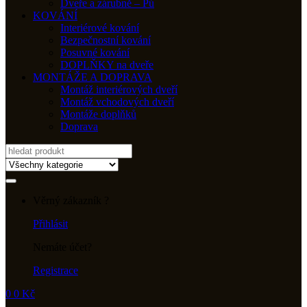
Dveře a zárubně – Pú
KOVÁNÍ
Interiérové kování
Bezpečnostní kování
Posuvné kování
DOPLŇKY na dveře
MONTÁŽE A DOPRAVA
Montáž interiérových dveří
Montáž vchodových dveří
Montáže doplňků
Doprava
Search
for:
Věrný zákazník ?
Přihlásit
Nemáte účet?
Registrace
0
0
Kč