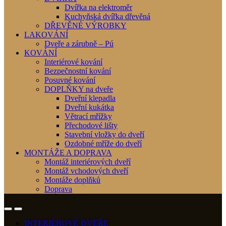
Dvířka na elektroměr
Kuchyňská dvířka dřevěná
DŘEVĚNÉ VÝROBKY
LAKOVÁNÍ
Dveře a zárubně – Pú
KOVÁNÍ
Interiérové kování
Bezpečnostní kování
Posuvné kování
DOPLŇKY na dveře
Dveřní klepadla
Dveřní kukátka
Větrací mřížky
Přechodové lišty
Stavební vložky do dveří
Ozdobné mříže do dveří
MONTÁŽE A DOPRAVA
Montáž interiérových dveří
Montáž vchodových dveří
Montáže doplňků
Doprava
INTERIÉROVÉ DVEŘE