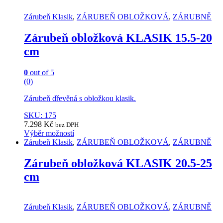
options
may
Zárubeň Klasik
,
ZÁRUBEŇ OBLOŽKOVÁ
,
ZÁRUBNĚ
be
chosen
Zárubeň obložková KLASIK 15.5-20
on
cm
the
product
page
0
out of 5
(0)
Zárubeň dřevěná s obložkou klasik.
SKU: 175
7.298
Kč
bez DPH
Výběr možností
This
Zárubeň Klasik
,
ZÁRUBEŇ OBLOŽKOVÁ
,
ZÁRUBNĚ
product
has
Zárubeň obložková KLASIK 20.5-25
multiple
cm
variants.
The
options
may
Zárubeň Klasik
,
ZÁRUBEŇ OBLOŽKOVÁ
,
ZÁRUBNĚ
be
chosen