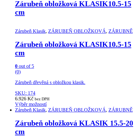
has
Zárubeň obložková KLASIK10.5-15
multiple
cm
variants.
The
options
may
Zárubeň Klasik
,
ZÁRUBEŇ OBLOŽKOVÁ
,
ZÁRUBNĚ
be
chosen
Zárubeň obložková KLASIK10.5-15
on
cm
the
product
page
0
out of 5
(0)
Zárubeň dřevěná s obložkou klasik.
SKU: 174
6.926
Kč
bez DPH
Výběr možností
This
Zárubeň Klasik
,
ZÁRUBEŇ OBLOŽKOVÁ
,
ZÁRUBNĚ
product
has
Zárubeň obložková KLASIK 15.5-20
multiple
cm
variants.
The