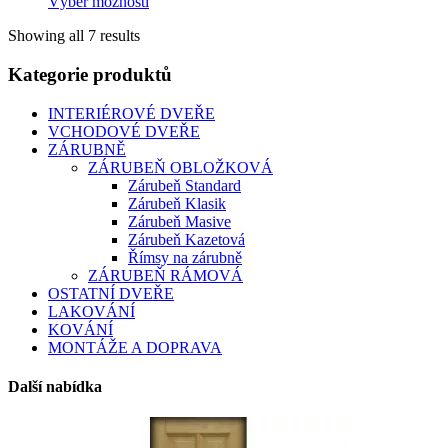
Výběr možností
This
Showing all 7 results
product
has
Kategorie produktů
multiple
variants.
The
INTERIÉROVÉ DVEŘE
options
VCHODOVÉ DVEŘE
may
ZÁRUBNĚ
be
ZÁRUBEŇ OBLOŽKOVÁ
chosen
Zárubeň Standard
on
Zárubeň Klasik
the
Zárubeň Masive
product
Zárubeň Kazetová
page
Římsy na zárubně
ZÁRUBEŇ RÁMOVÁ
OSTATNÍ DVEŘE
LAKOVÁNÍ
KOVÁNÍ
MONTÁŽE A DOPRAVA
Další nabídka