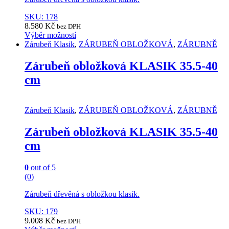
SKU: 178
8.580
Kč
bez DPH
Výběr možností
This
Zárubeň Klasik
,
ZÁRUBEŇ OBLOŽKOVÁ
,
ZÁRUBNĚ
product
has
Zárubeň obložková KLASIK 35.5-40
multiple
cm
variants.
The
options
may
Zárubeň Klasik
,
ZÁRUBEŇ OBLOŽKOVÁ
,
ZÁRUBNĚ
be
chosen
Zárubeň obložková KLASIK 35.5-40
on
cm
the
product
page
0
out of 5
(0)
Zárubeň dřevěná s obložkou klasik.
SKU: 179
9.008
Kč
bez DPH