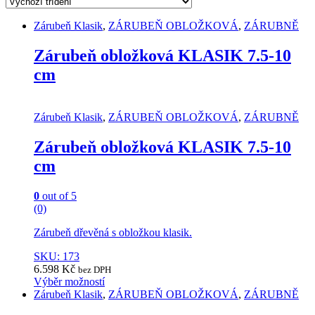
Zárubeň Klasik
,
ZÁRUBEŇ OBLOŽKOVÁ
,
ZÁRUBNĚ
Zárubeň obložková KLASIK 7.5-10
cm
Zárubeň Klasik
,
ZÁRUBEŇ OBLOŽKOVÁ
,
ZÁRUBNĚ
Zárubeň obložková KLASIK 7.5-10
cm
0
out of 5
(0)
Zárubeň dřevěná s obložkou klasik.
SKU: 173
6.598
Kč
bez DPH
Výběr možností
This
Zárubeň Klasik
,
ZÁRUBEŇ OBLOŽKOVÁ
,
ZÁRUBNĚ
product