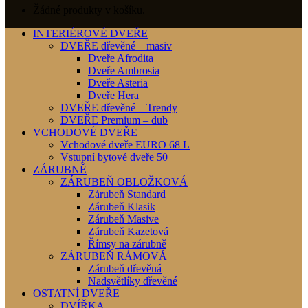
Žádné produkty v košíku.
INTERIÉROVÉ DVEŘE
DVEŘE dřevěné – masiv
Dveře Afrodita
Dveře Ambrosia
Dveře Asteria
Dveře Hera
DVEŘE dřevěné – Trendy
DVEŘE Premium – dub
VCHODOVÉ DVEŘE
Vchodové dveře EURO 68 L
Vstupní bytové dveře 50
ZÁRUBNĚ
ZÁRUBEŇ OBLOŽKOVÁ
Zárubeň Standard
Zárubeň Klasik
Zárubeň Masive
Zárubeň Kazetová
Římsy na zárubně
ZÁRUBEŇ RÁMOVÁ
Zárubeň dřevěná
Nadsvětlíky dřevěné
OSTATNÍ DVEŘE
DVÍŘKA