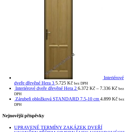
Interiérové
dveře dřevěné Hera 3
5.725
Kč
bez DPH
Interiérové dveře dřevěné Hera 2
6.372
Kč
–
7.336
Kč
bez
DPH
Zárubeň obložková STANDARD 7.5-10 cm
4.899
Kč
bez
DPH
Nejnovější příspěvky
UPRAVENÉ TERMÍNY ZAKÁZEK DVEŘÍ