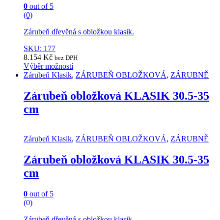
page
0
out of 5
(0)
Zárubeň dřevěná s obložkou klasik.
SKU: 177
8.154
Kč
bez DPH
Výběr možností
This
Zárubeň Klasik
,
ZÁRUBEŇ OBLOŽKOVÁ
,
ZÁRUBNĚ
product
has
Zárubeň obložková KLASIK 30.5-35
multiple
cm
variants.
The
options
may
Zárubeň Klasik
,
ZÁRUBEŇ OBLOŽKOVÁ
,
ZÁRUBNĚ
be
chosen
Zárubeň obložková KLASIK 30.5-35
on
cm
the
product
page
0
out of 5
(0)
Zárubeň dřevěná s obložkou klasik.