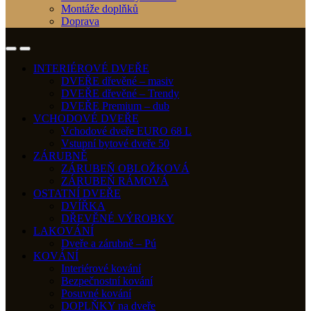
Montáže doplňků
Doprava
INTERIÉROVÉ DVEŘE
DVEŘE dřevěné – masiv
DVEŘE dřevěné – Trendy
DVEŘE Premium – dub
VCHODOVÉ DVEŘE
Vchodové dveře EURO 68 L
Vstupní bytové dveře 50
ZÁRUBNĚ
ZÁRUBEŇ OBLOŽKOVÁ
ZÁRUBEŇ RÁMOVÁ
OSTATNÍ DVEŘE
DVÍŘKA
DŘEVĚNÉ VÝROBKY
LAKOVÁNÍ
Dveře a zárubně – Pú
KOVÁNÍ
Interiérové kování
Bezpečnostní kování
Posuvné kování
DOPLŇKY na dveře