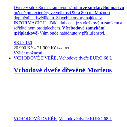
Dveře v síle 68mm s rámovou zárubní
ze smrkového masivu
určené pro exteriéry ve velikosti 90´a 80´cm. Možnost
doplnění nadsvětlíkem. Stavební otvory najdete v
INFORMACÍCH. Základní cena je s vložkovým zámkem a
seřiditelným protiplechem.
Vícebodové zamykání
(příplatkově)
Vám bude nabídnuto v příslušenství.
SKU: 150
20.900
Kč
–
21.900
Kč
bez DPH
Výběr možností
This
VCHODOVÉ DVEŘE
,
Vchodové dveře EURO 68 L
product
has
Vchodové dveře dřevěné Morfeus
multiple
variants.
The
options
may
be
chosen
on
the
VCHODOVÉ DVEŘE
,
Vchodové dveře EURO 68 L
product
page