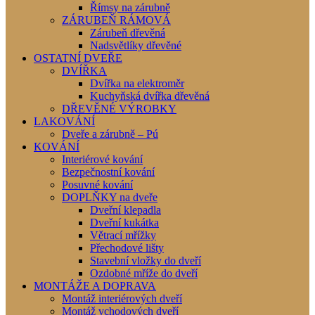
Římsy na zárubně
ZÁRUBEŇ RÁMOVÁ
Zárubeň dřevěná
Nadsvětlíky dřevěné
OSTATNÍ DVEŘE
DVÍŘKA
Dvířka na elektroměr
Kuchyňská dvířka dřevěná
DŘEVĚNÉ VÝROBKY
LAKOVÁNÍ
Dveře a zárubně – Pú
KOVÁNÍ
Interiérové kování
Bezpečnostní kování
Posuvné kování
DOPLŇKY na dveře
Dveřní klepadla
Dveřní kukátka
Větrací mřížky
Přechodové lišty
Stavební vložky do dveří
Ozdobné mříže do dveří
MONTÁŽE A DOPRAVA
Montáž interiérových dveří
Montáž vchodových dveří