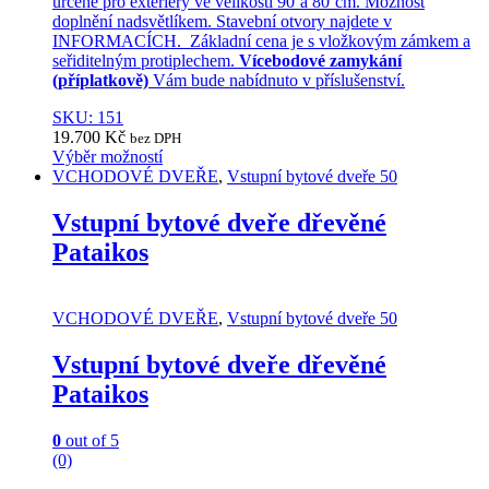
určené pro exteriéry ve velikosti 90´a 80´cm. Možnost
doplnění nadsvětlíkem. Stavební otvory najdete v
INFORMACÍCH. Základní cena je s vložkovým zámkem a
seřiditelným protiplechem.
Vícebodové zamykání
(příplatkově)
Vám bude nabídnuto v příslušenství.
SKU: 151
19.700
Kč
bez DPH
Výběr možností
This
VCHODOVÉ DVEŘE
,
Vstupní bytové dveře 50
product
has
Vstupní bytové dveře dřevěné
multiple
Pataikos
variants.
The
options
may
VCHODOVÉ DVEŘE
,
Vstupní bytové dveře 50
be
chosen
Vstupní bytové dveře dřevěné
on
Pataikos
the
product
page
0
out of 5
(0)