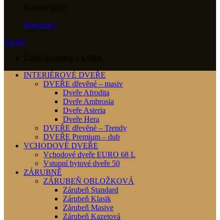
Nemáte účet?
Registrace
0
0
Kč
Žádné produkty v košíku.
INTERIÉROVÉ DVEŘE
DVEŘE dřevěné – masiv
Dveře Afrodita
Dveře Ambrosia
Dveře Asteria
Dveře Hera
DVEŘE dřevěné – Trendy
DVEŘE Premium – dub
VCHODOVÉ DVEŘE
Vchodové dveře EURO 68 L
Vstupní bytové dveře 50
ZÁRUBNĚ
ZÁRUBEŇ OBLOŽKOVÁ
Zárubeň Standard
Zárubeň Klasik
Zárubeň Masive
Zárubeň Kazetová