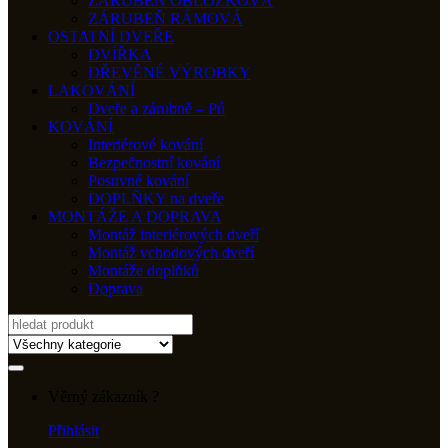
ZÁRUBEŇ OBLOŽKOVÁ
ZÁRUBEŇ RÁMOVÁ
OSTATNÍ DVEŘE
DVÍŘKA
DŘEVĚNÉ VÝROBKY
LAKOVÁNÍ
Dveře a zárubně – Pú
KOVÁNÍ
Interiérové kování
Bezpečnostní kování
Posuvné kování
DOPLŇKY na dveře
MONTÁŽE A DOPRAVA
Montáž interiérových dveří
Montáž vchodových dveří
Montáže doplňků
Doprava
Search
for:
Věrný zákazník ?
Přihlásit