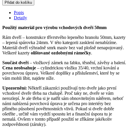
bytové
Přidat do košíku
dveře
dřevěné
Popis
Anubis
Detaily
quantity
Použitý materiál pro výrobu vchodových dveří 50mm
Rám dveří – konstrukce třívrstvého lepeného hranolu 50mm, kazety
– lepená spárovka 24mm. V této kategorii zasklení nenabízíme.
Materiál dveří výhradně smrk masiv bez vad plošně nenapojovaný.
Veškeré kazety
olištované ozdobnými rámečky
.
Součást dveří
– vložkový zámek na fabku, těsnění, závěsy a balení.
Cena neobsahuje
– cylindrickou vložku 35/40, vrchní kování a
povrchovou úpravu. Veškeré doplňky a příslušenství, které by se
vám mohli líbit, najdete níže.
Upozornění:
Někteří zákazníci používají tyto dveře jako první
vchodové dveře třeba na chalupě. Proč taky ne, dveře se vám
nerozlepí. Je ale třeba si je natřít sám obnovitelným nátěrem, neboť
námi nabízená povrchová úprava je určena pro interiéry bez
přímého působení povětrnostních vlivů. Pokud si dveře dobře
ošetříte , určitě vám vydrží spoustu let a finanční úspora tu je
nemalá. Ovšem v tomto případě použití se zříkáme jakékoliv
zodpovědnosti (záruky).