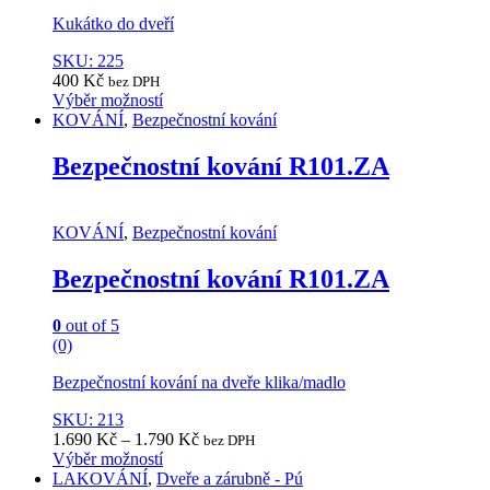
Kukátko do dveří
SKU: 225
400
Kč
bez DPH
Výběr možností
This
KOVÁNÍ
,
Bezpečnostní kování
product
has
Bezpečnostní kování R101.ZA
multiple
variants.
The
KOVÁNÍ
,
Bezpečnostní kování
options
may
Bezpečnostní kování R101.ZA
be
chosen
on
0
out of 5
the
(0)
product
page
Bezpečnostní kování na dveře klika/madlo
SKU: 213
1.690
Kč
–
1.790
Kč
bez DPH
Výběr možností
This
LAKOVÁNÍ
,
Dveře a zárubně - Pú