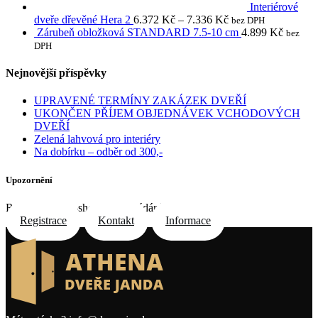
Interiérové
dveře dřevěné Hera 2
6.372
Kč
–
7.336
Kč
bez DPH
Zárubeň obložková STANDARD 7.5-10 cm
4.899
Kč
bez
DPH
Nejnovější příspěvky
UPRAVENÉ TERMÍNY ZAKÁZEK DVEŘÍ
UKONČEN PŘÍJEM OBJEDNÁVEK VCHODOVÝCH
DVEŘÍ
Zelená lahvová pro interiéry
Na dobírku – odběr od 300,-
Upozornění
Registrace do e-shopu na požádání e-mailem
Registrace
Kontakt
Informace