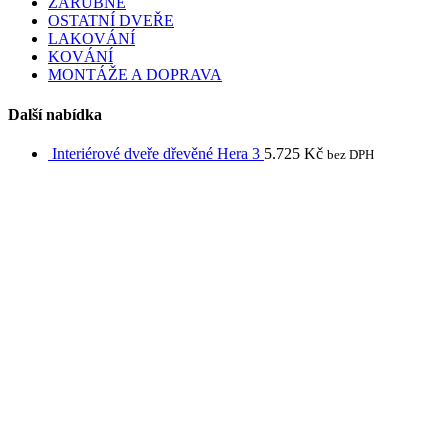
ZÁRUBNĚ
be
OSTATNÍ DVEŘE
chosen
LAKOVÁNÍ
on
KOVÁNÍ
the
MONTÁŽE A DOPRAVA
product
page
Další nabídka
Interiérové dveře dřevěné Hera 3
5.725
Kč
bez DPH