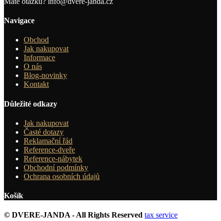
Máte otázku?
info@dvere-janda.cz
Navigace
Obchod
Jak nakupovat
Informace
O nás
Blog-novinky
Kontakt
Důležité odkazy
Jak nakupovat
Časté dotazy
Reklamační řád
Reference-dveře
Reference-nábytek
Obchodní podmínky
Ochrana osobních údajů
Košík
© DVERE-JANDA - All Rights Reserved
tax service