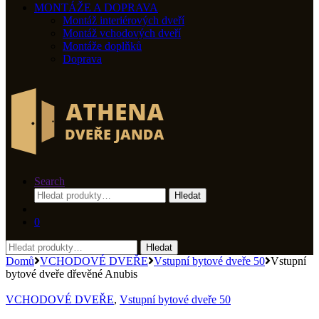
MONTÁŽE A DOPRAVA
Montáž interiérových dveří
Montáž vchodových dveří
Montáže doplňků
Doprava
Search
Hledat:
Hledat
0
Hledat:
Hledat
Domů
VCHODOVÉ DVEŘE
Vstupní bytové dveře 50
Vstupní
bytové dveře dřevěné Anubis
VCHODOVÉ DVEŘE
,
Vstupní bytové dveře 50