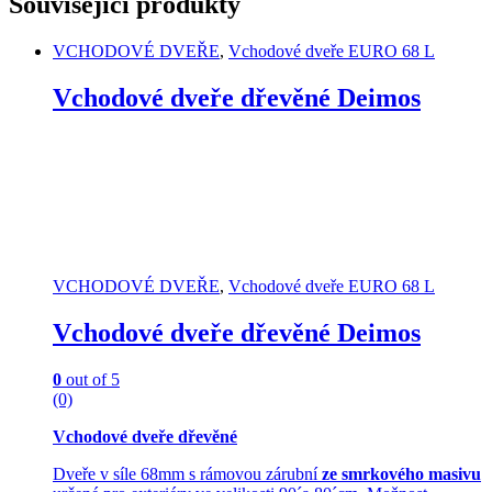
Související produkty
has
multiple
VCHODOVÉ DVEŘE
,
Vchodové dveře EURO 68 L
variants.
The
Vchodové dveře dřevěné Deimos
options
may
be
chosen
on
the
product
page
VCHODOVÉ DVEŘE
,
Vchodové dveře EURO 68 L
Vchodové dveře dřevěné Deimos
0
out of 5
(0)
Vchodové dveře dřevěné
Dveře v síle 68mm s rámovou zárubní
ze smrkového masivu