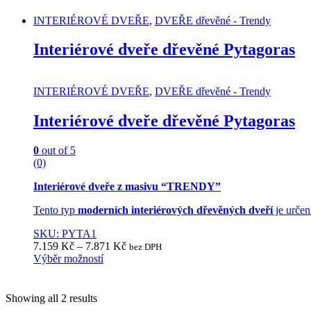
has
INTERIÉROVÉ DVEŘE
,
DVEŘE dřevěné - Trendy
multiple
variants.
Interiérové dveře dřevěné Pytagoras
The
options
may
be
INTERIÉROVÉ DVEŘE
,
DVEŘE dřevěné - Trendy
chosen
on
Interiérové dveře dřevěné Pytagoras
the
product
page
0
out of 5
(0)
Interiérové dveře z masivu “TRENDY”
Tento typ
moderních interiérových dřevěných dveří
je určen
SKU: PYTA1
7.159
Kč
–
7.871
Kč
bez DPH
Výběr možností
This
product
has
Showing all 2 results
multiple