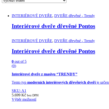
INTERIÉROVÉ DVEŘE
,
DVEŘE dřevěné - Trendy
Interiérové dveře dřevěné Pontos
INTERIÉROVÉ DVEŘE
,
DVEŘE dřevěné - Trendy
Interiérové dveře dřevěné Pontos
0
out of 5
(0)
Interiérové dveře z masivu “TRENDY”
Tento typ
moderních interiérových dřevěných dveří
je určen
SKU: A1
5.699
Kč
bez DPH
Výběr možností
This
product