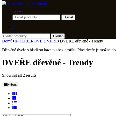
Search
Hledat:
Hledat
0
Hledat:
Hledat
Domů
INTERIÉROVÉ DVEŘE
DVEŘE dřevěné - Trendy
Dřevěné dveře s hladkou kazetou bez profilu. Plné dveře je možné do
DVEŘE dřevěné - Trendy
Showing all 2 results
Filters