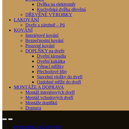
Dvířka na elektroměr
Kuchyňská dvířka dřevěná
DŘEVĚNÉ VÝROBKY
LAKOVÁNÍ
Dveře a zárubně – Pú
KOVÁNÍ
Interiérové kování
Bezpečnostní kování
Posuvné kování
DOPLŇKY na dveře
Dveřní klepadla
Dveřní kukátka
Větrací mřížky
Přechodové lišty
Stavební vložky do dveří
Ozdobné mříže do dveří
MONTÁŽE A DOPRAVA
Montáž interiérových dveří
Montáž vchodových dveří
Montáže doplňků
Doprava
INTERIÉROVÉ DVEŘE