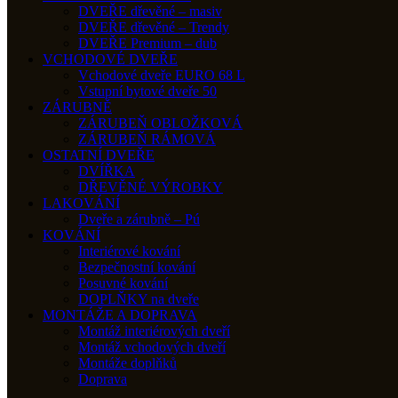
DVEŘE dřevěné – masiv
DVEŘE dřevěné – Trendy
DVEŘE Premium – dub
VCHODOVÉ DVEŘE
Vchodové dveře EURO 68 L
Vstupní bytové dveře 50
ZÁRUBNĚ
ZÁRUBEŇ OBLOŽKOVÁ
ZÁRUBEŇ RÁMOVÁ
OSTATNÍ DVEŘE
DVÍŘKA
DŘEVĚNÉ VÝROBKY
LAKOVÁNÍ
Dveře a zárubně – Pú
KOVÁNÍ
Interiérové kování
Bezpečnostní kování
Posuvné kování
DOPLŇKY na dveře
MONTÁŽE A DOPRAVA
Montáž interiérových dveří
Montáž vchodových dveří
Montáže doplňků
Doprava