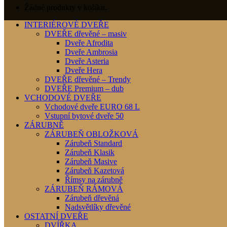
Žádné produkty v košíku.
INTERIÉROVÉ DVEŘE
DVEŘE dřevěné – masiv
Dveře Afrodita
Dveře Ambrosia
Dveře Asteria
Dveře Hera
DVEŘE dřevěné – Trendy
DVEŘE Premium – dub
VCHODOVÉ DVEŘE
Vchodové dveře EURO 68 L
Vstupní bytové dveře 50
ZÁRUBNĚ
ZÁRUBEŇ OBLOŽKOVÁ
Zárubeň Standard
Zárubeň Klasik
Zárubeň Masive
Zárubeň Kazetová
Římsy na zárubně
ZÁRUBEŇ RÁMOVÁ
Zárubeň dřevěná
Nadsvětlíky dřevěné
OSTATNÍ DVEŘE
DVÍŘKA