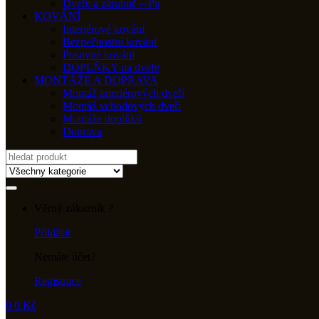
Dveře a zárubně – Pú
KOVÁNÍ
Interiérové kování
Bezpečnostní kování
Posuvné kování
DOPLŇKY na dveře
MONTÁŽE A DOPRAVA
Montáž interiérových dveří
Montáž vchodových dveří
Montáže doplňků
Doprava
Search
for:
Věrný zákazník ?
Přihlásit
Nemáte účet?
Registrace
0
0
Kč