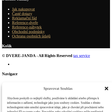
Jak nakupovat
Časté dotazy
Reklamační řád
Reference-dveře
Reference-nábytek
Obchodní podmínky
Ochrana osobních údajů
Košík
© DVERE-JANDA - All Rights Reserved
tax service
Navigace
Obchod
Jak nakupovat
Spravovat Souhlas
Informace
O nás
Abychom poskytli co nejlepší služby, používáme k ukládání a/nebo přístupu k
Blog-novinky
informacím o zařízení, technologie jako jsou soubory cookies. Souhlas s těmito
Kontakt
technologiemi nám umožní zpracovávat údaje, jako je chování při procházení nebo
jedinečná ID na tomto webu. Nesouhlas nebo odvolání souhlasu může nepříznivě