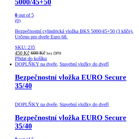
5000/45+50
0
out of 5
(0)
Bezpečnostní cylindrická vložka BKS 5000/45+50 (3 klíče).
Určeno pro dveře Euro 68.
SKU: 235
450
Kč
600
Kč
bez DPH
Přidat do košíku
DOPLŇKY na dveře
,
Stavební vložky do dveří
Bezpečnostní vložka EURO Secure
35/40
DOPLŇKY na dveře
,
Stavební vložky do dveří
Bezpečnostní vložka EURO Secure
35/40