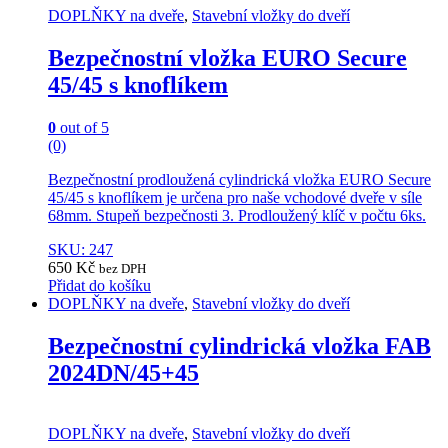
DOPLŇKY na dveře
,
Stavební vložky do dveří
Bezpečnostní vložka EURO Secure
45/45 s knoflíkem
0
out of 5
(0)
Bezpečnostní prodloužená cylindrická vložka EURO Secure
45/45 s knoflíkem je určena pro naše vchodové dveře v síle
68mm. Stupeň bezpečnosti 3. Prodloužený klíč v počtu 6ks.
SKU: 247
650
Kč
bez DPH
Přidat do košíku
DOPLŇKY na dveře
,
Stavební vložky do dveří
Bezpečnostní cylindrická vložka FAB
2024DN/45+45
DOPLŇKY na dveře
,
Stavební vložky do dveří