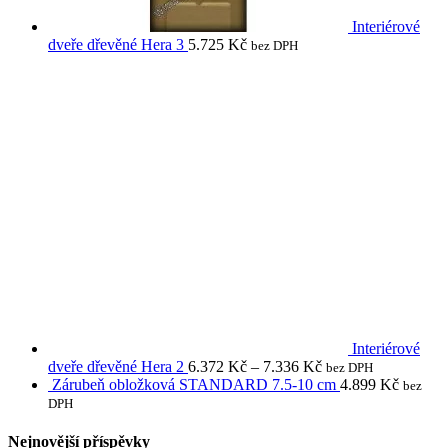
Interiérové
dveře dřevěné Hera 3
5.725
Kč
bez DPH
Interiérové
dveře dřevěné Hera 2
6.372
Kč
–
7.336
Kč
bez DPH
Zárubeň obložková STANDARD 7.5-10 cm
4.899
Kč
bez
DPH
Nejnovější příspěvky