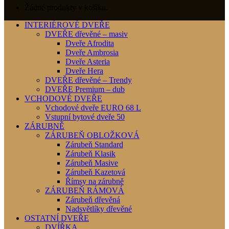
Žádné produkty v košíku.
INTERIÉROVÉ DVEŘE
DVEŘE dřevěné – masiv
Dveře Afrodita
Dveře Ambrosia
Dveře Asteria
Dveře Hera
DVEŘE dřevěné – Trendy
DVEŘE Premium – dub
VCHODOVÉ DVEŘE
Vchodové dveře EURO 68 L
Vstupní bytové dveře 50
ZÁRUBNĚ
ZÁRUBEŇ OBLOŽKOVÁ
Zárubeň Standard
Zárubeň Klasik
Zárubeň Masive
Zárubeň Kazetová
Římsy na zárubně
ZÁRUBEŇ RÁMOVÁ
Zárubeň dřevěná
Nadsvětlíky dřevěné
OSTATNÍ DVEŘE
DVÍŘKA