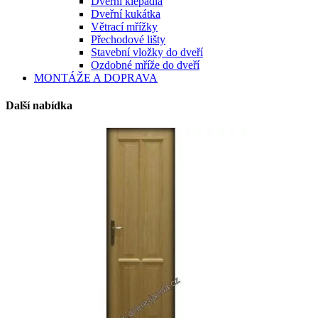
Dveřní klepadla
Dveřní kukátka
Větrací mřížky
Přechodové lišty
Stavební vložky do dveří
Ozdobné mříže do dveří
MONTÁŽE A DOPRAVA
Další nabídka