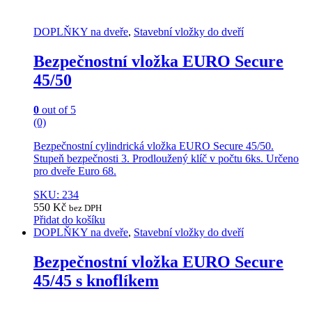
DOPLŇKY na dveře
,
Stavební vložky do dveří
Bezpečnostní vložka EURO Secure
45/50
0
out of 5
(0)
Bezpečnostní cylindrická vložka EURO Secure 45/50.
Stupeň bezpečnosti 3. Prodloužený klíč v počtu 6ks. Určeno
pro dveře Euro 68.
SKU: 234
550
Kč
bez DPH
Přidat do košíku
DOPLŇKY na dveře
,
Stavební vložky do dveří
Bezpečnostní vložka EURO Secure
45/45 s knoflíkem