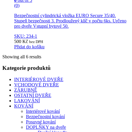
0
out of 5
(0)
Bezpečnostní cylindrická vložka EURO Secure 35/40.
Stupeň bezpečnosti 3. Prodloužený klíč v počtu 6ks. Určeno
pro dveře Vstupní bytové 50.
SKU: 234-1
500
Kč
bez DPH
Přidat do košíku
Showing all 6 results
Kategorie produktů
INTERIÉROVÉ DVEŘE
VCHODOVÉ DVEŘE
ZÁRUBNĚ
OSTATNÍ DVEŘE
LAKOVÁNÍ
KOVÁNÍ
Interiérové kování
Bezpečnostní kování
Posuvné kování
DOPLŇKY na dveře