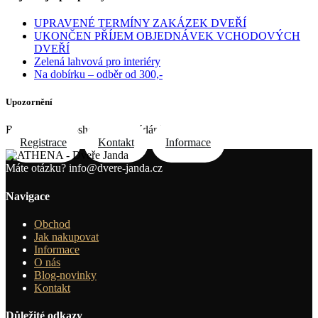
UPRAVENÉ TERMÍNY ZAKÁZEK DVEŘÍ
UKONČEN PŘÍJEM OBJEDNÁVEK VCHODOVÝCH
DVEŘÍ
Zelená lahvová pro interiéry
Na dobírku – odběr od 300,-
Upozornění
Registrace do e-shopu na požádání e-mailem
Registrace
Kontakt
Informace
Máte otázku?
info@dvere-janda.cz
Navigace
Obchod
Jak nakupovat
Informace
O nás
Blog-novinky
Kontakt
Důležité odkazy