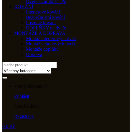
Dveře a zárubně – Pú
KOVÁNÍ
Interiérové kování
Bezpečnostní kování
Posuvné kování
DOPLŇKY na dveře
MONTÁŽE A DOPRAVA
Montáž interiérových dveří
Montáž vchodových dveří
Montáže doplňků
Doprava
Search
for:
Věrný zákazník ?
Přihlásit
Nemáte účet?
Registrace
0
0
Kč