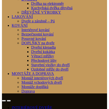
Dvířka na elektroměr
Kuchyňská dvířka dřevěná
DŘEVĚNÉ VÝROBKY
LAKOVÁNÍ
Dveře a zárubně – Pú
KOVÁNÍ
Interiérové kování
Bezpečnostní kování
Posuvné kování
DOPLŇKY na dveře
Dveřní klepadla
Dveřní kukátka
Větrací mřížky
Přechodové lišty
Stavební vložky do dveří
Ozdobné mříže do dveří
MONTÁŽE A DOPRAVA
Montáž interiérových dveří
Montáž vchodových dveří
Montáže doplňků
Doprava
INTERIÉROVÉ DVEŘE