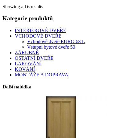
This
Showing all 6 results
product
has
Kategorie produktů
multiple
variants.
The
INTERIÉROVÉ DVEŘE
options
VCHODOVÉ DVEŘE
may
Vchodové dveře EURO 68 L
be
Vstupní bytové dveře 50
chosen
ZÁRUBNĚ
on
OSTATNÍ DVEŘE
the
LAKOVÁNÍ
product
KOVÁNÍ
page
MONTÁŽE A DOPRAVA
Další nabídka