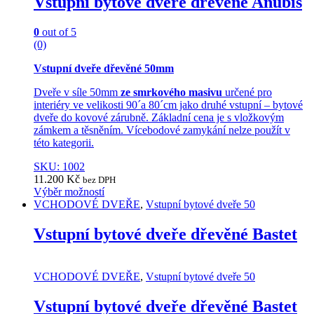
Vstupní bytové dveře dřevěné Anubis
be
chosen
on
0
out of 5
the
(0)
product
page
Vstupní dveře dřevěné 50mm
Dveře v síle 50mm
ze smrkového masivu
určené pro
interiéry ve velikosti 90´a 80´cm jako druhé vstupní – bytové
dveře do kovové zárubně. Základní cena je s vložkovým
zámkem a těsněním. Vícebodové zamykání nelze použít v
této kategorii.
SKU: 1002
11.200
Kč
bez DPH
Výběr možností
This
VCHODOVÉ DVEŘE
,
Vstupní bytové dveře 50
product
has
Vstupní bytové dveře dřevěné Bastet
multiple
variants.
The
VCHODOVÉ DVEŘE
,
Vstupní bytové dveře 50
options
may
Vstupní bytové dveře dřevěné Bastet
be