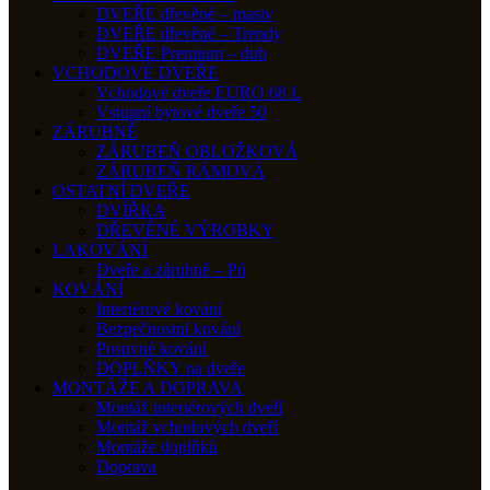
DVEŘE dřevěné – masiv
DVEŘE dřevěné – Trendy
DVEŘE Premium – dub
VCHODOVÉ DVEŘE
Vchodové dveře EURO 68 L
Vstupní bytové dveře 50
ZÁRUBNĚ
ZÁRUBEŇ OBLOŽKOVÁ
ZÁRUBEŇ RÁMOVÁ
OSTATNÍ DVEŘE
DVÍŘKA
DŘEVĚNÉ VÝROBKY
LAKOVÁNÍ
Dveře a zárubně – Pú
KOVÁNÍ
Interiérové kování
Bezpečnostní kování
Posuvné kování
DOPLŇKY na dveře
MONTÁŽE A DOPRAVA
Montáž interiérových dveří
Montáž vchodových dveří
Montáže doplňků
Doprava