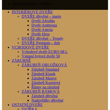
Žádné produkty v košíku.
INTERIÉROVÉ DVEŘE
DVEŘE dřevěné – masiv
Dveře Afrodita
Dveře Ambrosia
Dveře Asteria
Dveře Hera
DVEŘE dřevěné – Trendy
DVEŘE Premium – dub
VCHODOVÉ DVEŘE
Vchodové dveře EURO 68 L
Vstupní bytové dveře 50
ZÁRUBNĚ
ZÁRUBEŇ OBLOŽKOVÁ
Zárubeň Standard
Zárubeň Klasik
Zárubeň Masive
Zárubeň Kazetová
Římsy na zárubně
ZÁRUBEŇ RÁMOVÁ
Zárubeň dřevěná
Nadsvětlíky dřevěné
OSTATNÍ DVEŘE
DVÍŘKA