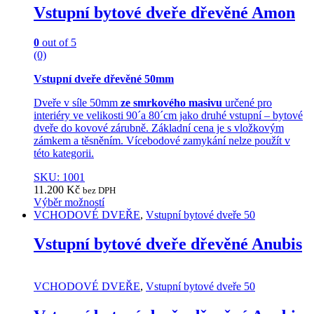
Vstupní bytové dveře dřevěné Amon
0
out of 5
(0)
Vstupní dveře dřevěné 50mm
Dveře v síle 50mm
ze smrkového masivu
určené pro
interiéry ve velikosti 90´a 80´cm jako druhé vstupní – bytové
dveře do kovové zárubně. Základní cena je s vložkovým
zámkem a těsněním. Vícebodové zamykání nelze použít v
této kategorii.
SKU: 1001
11.200
Kč
bez DPH
Výběr možností
This
VCHODOVÉ DVEŘE
,
Vstupní bytové dveře 50
product
has
Vstupní bytové dveře dřevěné Anubis
multiple
variants.
The
VCHODOVÉ DVEŘE
,
Vstupní bytové dveře 50
options
may