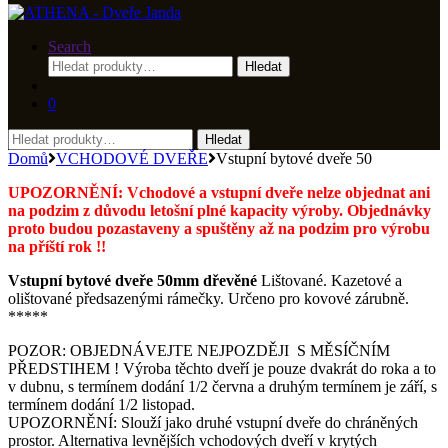
Search
Hledat:
Hledat
0
Hledat:
Hledat
Domů
VCHODOVÉ DVEŘE
Vstupní bytové dveře 50
UPOZORNĚNÍ: Vchodové a vstupní dveře nelze objednat ani
na podzim z důvodu letošní plné kapacity výroby. Objednávky
proto budou pozastaveny a spuštěny až na podzim pro výrobu
na příští rok !!
Vstupní bytové dveře 50mm dřevěné
Lištované. Kazetové a
olištované předsazenými rámečky. Určeno pro kovové zárubně.
*****
POZOR: OBJEDNÁVEJTE NEJPOZDĚJI S MĚSÍČNÍM
PŘEDSTIHEM ! Výroba těchto dveří je pouze dvakrát do roka a to
v dubnu, s termínem dodání 1/2 června a druhým termínem je září, s
termínem dodání 1/2 listopad.
UPOZORNĚNÍ: Slouží jako druhé vstupní dveře do chráněných
prostor. Alternativa levnějších vchodových dveří v krytých