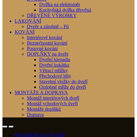
Dvířka na elektroměr
Kuchyňská dvířka dřevěná
DŘEVĚNÉ VÝROBKY
LAKOVÁNÍ
Dveře a zárubně – Pú
KOVÁNÍ
Interiérové kování
Bezpečnostní kování
Posuvné kování
DOPLŇKY na dveře
Dveřní klepadla
Dveřní kukátka
Větrací mřížky
Přechodové lišty
Stavební vložky do dveří
Ozdobné mříže do dveří
MONTÁŽE A DOPRAVA
Montáž interiérových dveří
Montáž vchodových dveří
Montáže doplňků
Doprava
INTERIÉROVÉ DVEŘE