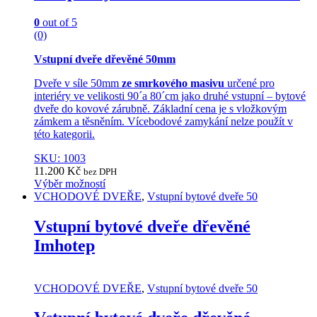
chosen
on
0
out of 5
the
(0)
product
page
Vstupní dveře dřevěné 50mm
Dveře v síle 50mm
ze smrkového masivu
určené pro
interiéry ve velikosti 90´a 80´cm jako druhé vstupní – bytové
dveře do kovové zárubně. Základní cena je s vložkovým
zámkem a těsněním. Vícebodové zamykání nelze použít v
této kategorii.
SKU: 1003
11.200
Kč
bez DPH
Výběr možností
This
VCHODOVÉ DVEŘE
,
Vstupní bytové dveře 50
product
has
Vstupní bytové dveře dřevěné
multiple
Imhotep
variants.
The
options
may
VCHODOVÉ DVEŘE
,
Vstupní bytové dveře 50
be
chosen