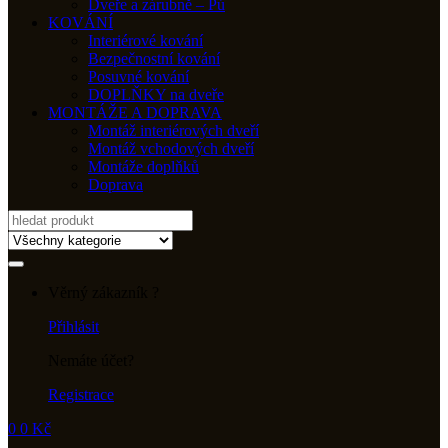
Dveře a zárubně – Pú
KOVÁNÍ
Interiérové kování
Bezpečnostní kování
Posuvné kování
DOPLŇKY na dveře
MONTÁŽE A DOPRAVA
Montáž interiérových dveří
Montáž vchodových dveří
Montáže doplňků
Doprava
Search
for:
Věrný zákazník ?
Přihlásit
Nemáte účet?
Registrace
0
0
Kč