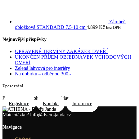
Zárubeň
obložková STANDARD 7.5-10 cm
4.899
Kč
bez DPH
Nejnovější příspěvky
UPRAVENÉ TERMÍNY ZAKÁZEK DVEŘÍ
UKONČEN PŘÍJEM OBJEDNÁVEK VCHODOVÝCH
DVEŘÍ
Zelená lahvová pro interiéry
Na dobírku – odběr od 300,-
Upozornění
Registrace do e-shopu na požádání e-mailem
Registrace
Kontakt
Informace
Máte otázku?
info@dvere-janda.cz
Navigace