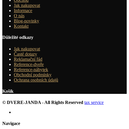
Obchod
Jak nakupovat
Informace
O nás
Blog-novinky
Kontakt
Důležité odkazy
Jak nakupovat
Časté dotazy
Reklamační řád
Reference-dveře
Reference-nábytek
Obchodní podmínky
Ochrana osobních údajů
Košík
© DVERE-JANDA - All Rights Reserved
tax service
Navigace