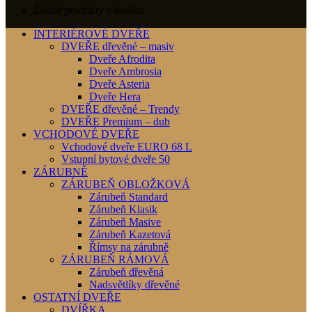
Žádné produkty v košíku.
INTERIÉROVÉ DVEŘE
DVEŘE dřevěné – masiv
Dveře Afrodita
Dveře Ambrosia
Dveře Asteria
Dveře Hera
DVEŘE dřevěné – Trendy
DVEŘE Premium – dub
VCHODOVÉ DVEŘE
Vchodové dveře EURO 68 L
Vstupní bytové dveře 50
ZÁRUBNĚ
ZÁRUBEŇ OBLOŽKOVÁ
Zárubeň Standard
Zárubeň Klasik
Zárubeň Masive
Zárubeň Kazetová
Římsy na zárubně
ZÁRUBEŇ RÁMOVÁ
Zárubeň dřevěná
Nadsvětlíky dřevěné
OSTATNÍ DVEŘE
DVÍŘKA