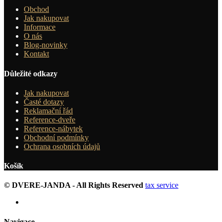
Obchod
Jak nakupovat
Informace
O nás
Blog-novinky
Kontakt
Důležité odkazy
Jak nakupovat
Časté dotazy
Reklamační řád
Reference-dveře
Reference-nábytek
Obchodní podmínky
Ochrana osobních údajů
Košík
© DVERE-JANDA - All Rights Reserved
tax service
Navigace