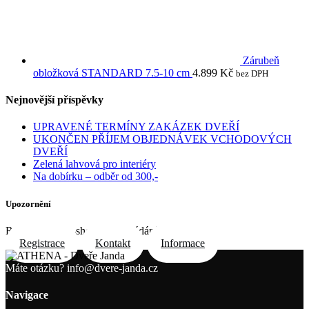
Zárubeň
obložková STANDARD 7.5-10 cm
4.899
Kč
bez DPH
Nejnovější příspěvky
UPRAVENÉ TERMÍNY ZAKÁZEK DVEŘÍ
UKONČEN PŘÍJEM OBJEDNÁVEK VCHODOVÝCH
DVEŘÍ
Zelená lahvová pro interiéry
Na dobírku – odběr od 300,-
Upozornění
Registrace do e-shopu na požádání e-mailem
Registrace
Kontakt
Informace
Máte otázku?
info@dvere-janda.cz
Navigace