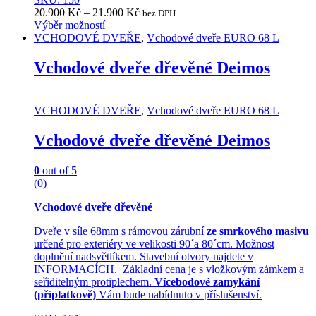
20.900
Kč
–
21.900
Kč
bez DPH
Výběr možností
This
VCHODOVÉ DVEŘE
,
Vchodové dveře EURO 68 L
product
has
Vchodové dveře dřevěné Deimos
multiple
variants.
The
VCHODOVÉ DVEŘE
,
Vchodové dveře EURO 68 L
options
may
Vchodové dveře dřevěné Deimos
be
chosen
on
0
out of 5
the
(0)
product
page
Vchodové dveře dřevěné
Dveře v síle 68mm s rámovou zárubní
ze smrkového masivu
určené pro exteriéry ve velikosti 90´a 80´cm. Možnost
doplnění nadsvětlíkem. Stavební otvory najdete v
INFORMACÍCH. Základní cena je s vložkovým zámkem a
seřiditelným protiplechem.
Vícebodové zamykání
(příplatkově)
Vám bude nabídnuto v příslušenství.