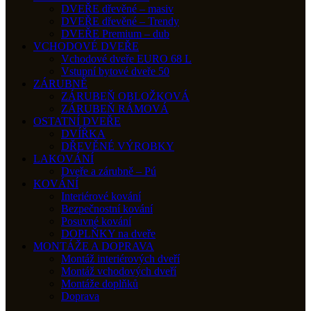
DVEŘE dřevěné – masiv
DVEŘE dřevěné – Trendy
DVEŘE Premium – dub
VCHODOVÉ DVEŘE
Vchodové dveře EURO 68 L
Vstupní bytové dveře 50
ZÁRUBNĚ
ZÁRUBEŇ OBLOŽKOVÁ
ZÁRUBEŇ RÁMOVÁ
OSTATNÍ DVEŘE
DVÍŘKA
DŘEVĚNÉ VÝROBKY
LAKOVÁNÍ
Dveře a zárubně – Pú
KOVÁNÍ
Interiérové kování
Bezpečnostní kování
Posuvné kování
DOPLŇKY na dveře
MONTÁŽE A DOPRAVA
Montáž interiérových dveří
Montáž vchodových dveří
Montáže doplňků
Doprava