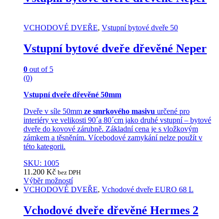
multiple
variants.
The
VCHODOVÉ DVEŘE
,
Vstupní bytové dveře 50
options
may
Vstupní bytové dveře dřevěné Neper
be
chosen
on
0
out of 5
the
(0)
product
page
Vstupní dveře dřevěné 50mm
Dveře v síle 50mm
ze smrkového masivu
určené pro
interiéry ve velikosti 90´a 80´cm jako druhé vstupní – bytové
dveře do kovové zárubně. Základní cena je s vložkovým
zámkem a těsněním. Vícebodové zamykání nelze použít v
této kategorii.
SKU: 1005
11.200
Kč
bez DPH
Výběr možností
This
VCHODOVÉ DVEŘE
,
Vchodové dveře EURO 68 L
product
has
Vchodové dveře dřevěné Hermes 2
multiple