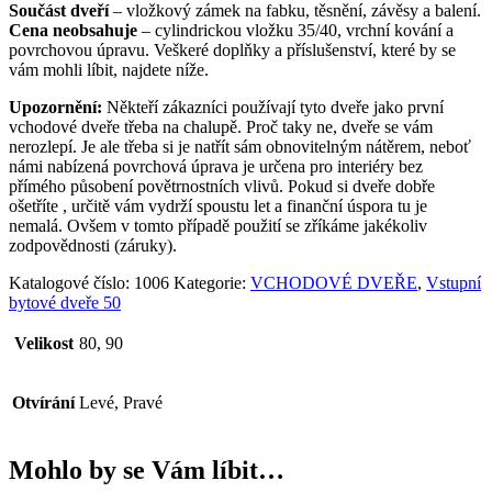
Součást dveří
– vložkový zámek na fabku, těsnění, závěsy a balení.
Cena neobsahuje
– cylindrickou vložku 35/40, vrchní kování a
povrchovou úpravu. Veškeré doplňky a příslušenství, které by se
vám mohli líbit, najdete níže.
Upozornění:
Někteří zákazníci používají tyto dveře jako první
vchodové dveře třeba na chalupě. Proč taky ne, dveře se vám
nerozlepí. Je ale třeba si je natřít sám obnovitelným nátěrem, neboť
námi nabízená povrchová úprava je určena pro interiéry bez
přímého působení povětrnostních vlivů. Pokud si dveře dobře
ošetříte , určitě vám vydrží spoustu let a finanční úspora tu je
nemalá. Ovšem v tomto případě použití se zříkáme jakékoliv
zodpovědnosti (záruky).
Katalogové číslo:
1006
Kategorie:
VCHODOVÉ DVEŘE
,
Vstupní
bytové dveře 50
Velikost
80, 90
Otvírání
Levé, Pravé
Mohlo by se Vám líbit…