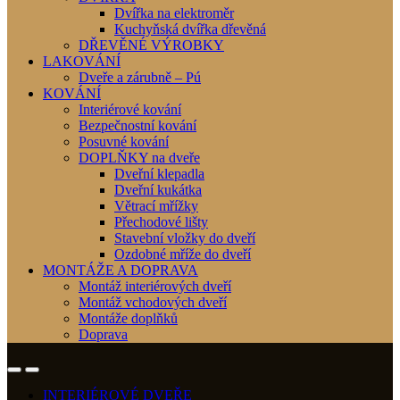
Dvířka na elektroměr
Kuchyňská dvířka dřevěná
DŘEVĚNÉ VÝROBKY
LAKOVÁNÍ
Dveře a zárubně – Pú
KOVÁNÍ
Interiérové kování
Bezpečnostní kování
Posuvné kování
DOPLŇKY na dveře
Dveřní klepadla
Dveřní kukátka
Větrací mřížky
Přechodové lišty
Stavební vložky do dveří
Ozdobné mříže do dveří
MONTÁŽE A DOPRAVA
Montáž interiérových dveří
Montáž vchodových dveří
Montáže doplňků
Doprava
INTERIÉROVÉ DVEŘE