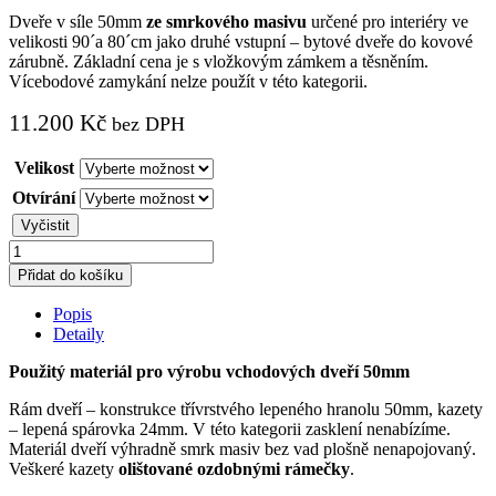
Dveře v síle 50mm
ze smrkového masivu
určené pro interiéry ve
velikosti 90´a 80´cm jako druhé vstupní – bytové dveře do kovové
zárubně. Základní cena je s vložkovým zámkem a těsněním.
Vícebodové zamykání nelze použít v této kategorii.
11.200
Kč
bez DPH
Velikost
Otvírání
Vyčistit
Vstupní
bytové
Přidat do košíku
dveře
dřevěné
Popis
Pataikos
Detaily
quantity
Použitý materiál pro výrobu vchodových dveří 50mm
Rám dveří – konstrukce třívrstvého lepeného hranolu 50mm, kazety
– lepená spárovka 24mm. V této kategorii zasklení nenabízíme.
Materiál dveří výhradně smrk masiv bez vad plošně nenapojovaný.
Veškeré kazety
olištované ozdobnými rámečky
.