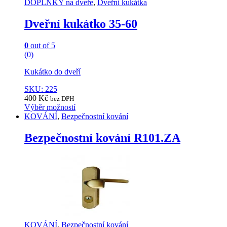
DOPLŇKY na dveře
,
Dveřní kukátka
options
may
Dveřní kukátko 35-60
be
chosen
on
0
out of 5
the
(0)
product
page
Kukátko do dveří
SKU: 225
400
Kč
bez DPH
Výběr možností
This
KOVÁNÍ
,
Bezpečnostní kování
product
has
Bezpečnostní kování R101.ZA
multiple
variants.
The
options
may
be
chosen
on
the
KOVÁNÍ
,
Bezpečnostní kování
product