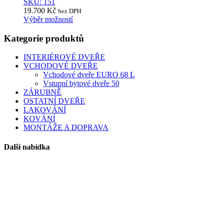
SKU: 151
19.700
Kč
bez DPH
Výběr možností
This
product
Kategorie produktů
has
multiple
INTERIÉROVÉ DVEŘE
variants.
VCHODOVÉ DVEŘE
The
Vchodové dveře EURO 68 L
options
Vstupní bytové dveře 50
may
ZÁRUBNĚ
be
OSTATNÍ DVEŘE
chosen
LAKOVÁNÍ
on
KOVÁNÍ
the
MONTÁŽE A DOPRAVA
product
page
Další nabídka