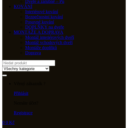
Dveře a zárubně – Pú
KOVÁNÍ
Interiérové kování
Bezpečnostní kování
Posuvné kování
DOPLŇKY na dveře
MONTÁŽE A DOPRAVA
Montáž interiérových dveří
Montáž vchodových dveří
Montáže doplňků
Doprava
Search
for:
Věrný zákazník ?
Přihlásit
Nemáte účet?
Registrace
0
0
Kč