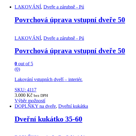
LAKOVÁNÍ
,
Dveře a zárubně - Pú
Povrchová úprava vstupní dveře 50
LAKOVÁNÍ
,
Dveře a zárubně - Pú
Povrchová úprava vstupní dveře 50
0
out of 5
(0)
Lakování vstupních dveří – interiér.
SKU: 4117
3.000
Kč
bez DPH
Výběr možností
This
DOPLŇKY na dveře
,
Dveřní kukátka
product
has
Dveřní kukátko 35-60
multiple
variants.
The