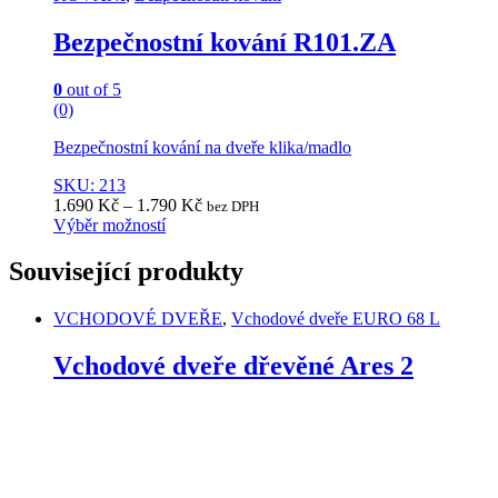
page
Bezpečnostní kování R101.ZA
0
out of 5
(0)
Bezpečnostní kování na dveře klika/madlo
SKU: 213
1.690
Kč
–
1.790
Kč
bez DPH
Výběr možností
This
product
Související produkty
has
multiple
VCHODOVÉ DVEŘE
,
Vchodové dveře EURO 68 L
variants.
The
Vchodové dveře dřevěné Ares 2
options
may
be
chosen
on
the
product