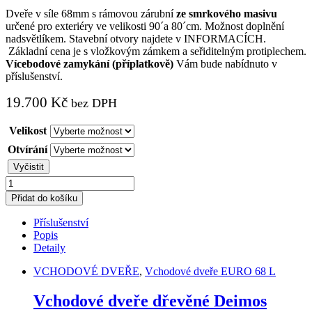
Dveře v síle 68mm s rámovou zárubní
ze smrkového masivu
určené pro exteriéry ve velikosti 90´a 80´cm. Možnost doplnění
nadsvětlíkem. Stavební otvory najdete v INFORMACÍCH.
Základní cena je s vložkovým zámkem a seřiditelným protiplechem.
Vícebodové zamykání (příplatkově)
Vám bude nabídnuto v
příslušenství.
19.700
Kč
bez DPH
Velikost
Otvírání
Vyčistit
Vchodové
dveře
Přidat do košíku
dřevěné
Deimos
Příslušenství
quantity
Popis
Detaily
VCHODOVÉ DVEŘE
,
Vchodové dveře EURO 68 L
Vchodové dveře dřevěné Deimos