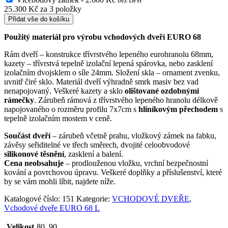
bez DPH
25.300
Kč
za
3
položky
Přidat vše do košíku
Použitý materiál pro výrobu vchodových dveří EURO 68
Rám dveří – konstrukce třívrstvého lepeného eurohranolu 68mm,
kazety – třívrstvá tepelně izolační lepená spárovka, nebo zasklení
izolačním dvojsklem o síle 24mm. Složení skla – ornament zvenku,
uvnitř čiré sklo. Materiál dveří výhradně smrk masiv bez vad
nenapojovaný. Veškeré kazety a sklo
olištované ozdobnými
rámečky
. Zárubeň rámová z třívrstvého lepeného hranolu délkově
napojovaného o rozměru profilu 7x7cm s
hliníkovým přechodem
s
tepelně izolačním mostem v ceně.
Součást dveří
– zárubeň včetně prahu, vložkový zámek na fabku,
závěsy seřiditelné ve třech směrech, dvojité celoobvodové
silikonové těsnění
, zasklení a balení.
Cena neobsahuje
– prodlouženou vložku, vrchní bezpečnostní
kování a povrchovou úpravu. Veškeré doplňky a příslušenství, které
by se vám mohli líbit, najdete níže.
Katalogové číslo:
151
Kategorie:
VCHODOVÉ DVEŘE
,
Vchodové dveře EURO 68 L
Velikost
80, 90