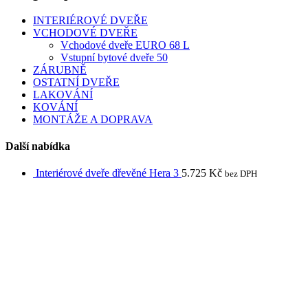
has
multiple
INTERIÉROVÉ DVEŘE
variants.
VCHODOVÉ DVEŘE
The
Vchodové dveře EURO 68 L
options
Vstupní bytové dveře 50
may
ZÁRUBNĚ
be
OSTATNÍ DVEŘE
chosen
LAKOVÁNÍ
on
KOVÁNÍ
the
MONTÁŽE A DOPRAVA
product
page
Další nabídka
Interiérové dveře dřevěné Hera 3
5.725
Kč
bez DPH