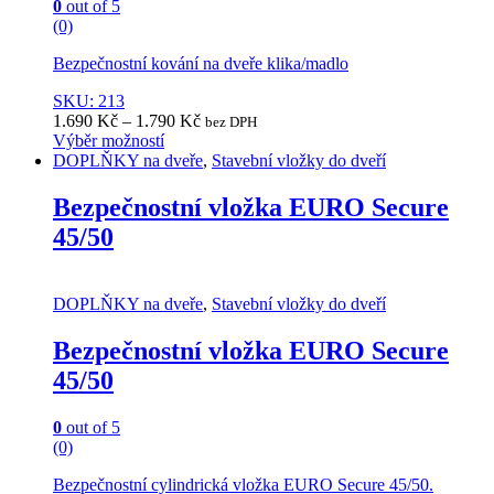
0
out of 5
(0)
Bezpečnostní kování na dveře klika/madlo
SKU: 213
1.690
Kč
–
1.790
Kč
bez DPH
Výběr možností
This
DOPLŇKY na dveře
,
Stavební vložky do dveří
product
has
Bezpečnostní vložka EURO Secure
multiple
45/50
variants.
The
options
may
DOPLŇKY na dveře
,
Stavební vložky do dveří
be
chosen
Bezpečnostní vložka EURO Secure
on
45/50
the
product
page
0
out of 5
(0)
Bezpečnostní cylindrická vložka EURO Secure 45/50.