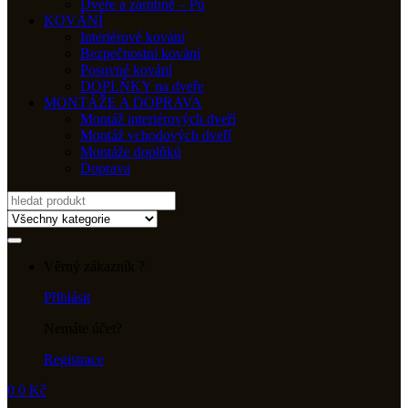
Dveře a zárubně – Pú
KOVÁNÍ
Interiérové kování
Bezpečnostní kování
Posuvné kování
DOPLŇKY na dveře
MONTÁŽE A DOPRAVA
Montáž interiérových dveří
Montáž vchodových dveří
Montáže doplňků
Doprava
Search
for:
Věrný zákazník ?
Přihlásit
Nemáte účet?
Registrace
0
0
Kč