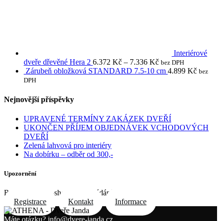
Interiérové
dveře dřevěné Hera 2
6.372
Kč
–
7.336
Kč
bez DPH
Zárubeň obložková STANDARD 7.5-10 cm
4.899
Kč
bez
DPH
Nejnovější příspěvky
UPRAVENÉ TERMÍNY ZAKÁZEK DVEŘÍ
UKONČEN PŘÍJEM OBJEDNÁVEK VCHODOVÝCH
DVEŘÍ
Zelená lahvová pro interiéry
Na dobírku – odběr od 300,-
Upozornění
Registrace do e-shopu na požádání e-mailem
Registrace
Kontakt
Informace
Máte otázku?
info@dvere-janda.cz