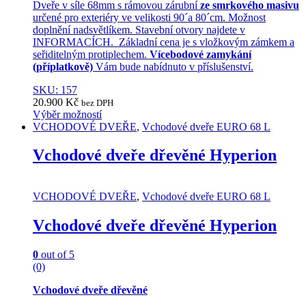
Dveře v síle 68mm s rámovou zárubní
ze smrkového masivu
určené pro exteriéry ve velikosti 90´a 80´cm. Možnost
doplnění nadsvětlíkem. Stavební otvory najdete v
INFORMACÍCH. Základní cena je s vložkovým zámkem a
seřiditelným protiplechem.
Vícebodové zamykání
(příplatkově)
Vám bude nabídnuto v příslušenství.
SKU: 157
20.900
Kč
bez DPH
Výběr možností
This
VCHODOVÉ DVEŘE
,
Vchodové dveře EURO 68 L
product
has
Vchodové dveře dřevěné Hyperion
multiple
variants.
The
VCHODOVÉ DVEŘE
,
Vchodové dveře EURO 68 L
options
may
Vchodové dveře dřevěné Hyperion
be
chosen
on
0
out of 5
the
(0)
product
page
Vchodové dveře dřevěné