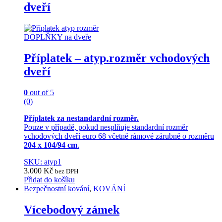
dveří
variants.
The
options
may
DOPLŇKY na dveře
be
chosen
Příplatek – atyp.rozměr vchodových
on
dveří
the
product
page
0
out of 5
(0)
Příplatek za nestandardní rozměr.
Pouze v případě, pokud nesplňuje standardní rozměr
vchodových dveří euro 68 včetně rámové zárubně o rozměru
204 x 104/94 cm
.
SKU: atyp1
3.000
Kč
bez DPH
Přidat do košíku
Bezpečnostní kování
,
KOVÁNÍ
Vícebodový zámek