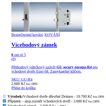
Bezpečnostní kování
,
KOVÁNÍ
Vícebodový zámek
0
out of 5
(0)
Pětibodový válečkový uzávěr
GU secury europa-R4
pro
vchodové dveře Euro 68. Zamykatelné klíčem.
SKU: GU-R4
2.600
Kč
bez DPH
Přidat do košíku
Výrobek:
Vchodové dveře dřevěné Deimos
-
19.700
Kč
bez DPH
Příplatek – atyp.rozměr vchodových dveří
-
3.000
Kč
bez DPH
Vícebodový zámek
-
2.600
Kč