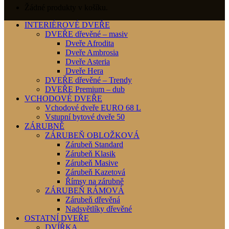
Žádné produkty v košíku.
INTERIÉROVÉ DVEŘE
DVEŘE dřevěné – masiv
Dveře Afrodita
Dveře Ambrosia
Dveře Asteria
Dveře Hera
DVEŘE dřevěné – Trendy
DVEŘE Premium – dub
VCHODOVÉ DVEŘE
Vchodové dveře EURO 68 L
Vstupní bytové dveře 50
ZÁRUBNĚ
ZÁRUBEŇ OBLOŽKOVÁ
Zárubeň Standard
Zárubeň Klasik
Zárubeň Masive
Zárubeň Kazetová
Římsy na zárubně
ZÁRUBEŇ RÁMOVÁ
Zárubeň dřevěná
Nadsvětlíky dřevěné
OSTATNÍ DVEŘE
DVÍŘKA