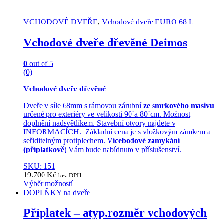
VCHODOVÉ DVEŘE
,
Vchodové dveře EURO 68 L
Vchodové dveře dřevěné Deimos
0
out of 5
(0)
Vchodové dveře dřevěné
Dveře v síle 68mm s rámovou zárubní
ze smrkového masivu
určené pro exteriéry ve velikosti 90´a 80´cm. Možnost
doplnění nadsvětlíkem. Stavební otvory najdete v
INFORMACÍCH. Základní cena je s vložkovým zámkem a
seřiditelným protiplechem.
Vícebodové zamykání
(příplatkově)
Vám bude nabídnuto v příslušenství.
SKU: 151
19.700
Kč
bez DPH
Výběr možností
This
DOPLŇKY na dveře
product
has
Příplatek – atyp.rozměr vchodových
multiple