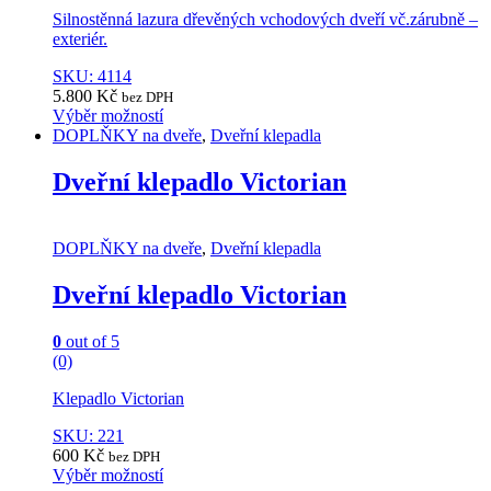
Silnostěnná lazura dřevěných vchodových dveří vč.zárubně –
exteriér.
SKU: 4114
5.800
Kč
bez DPH
Výběr možností
This
DOPLŇKY na dveře
,
Dveřní klepadla
product
has
Dveřní klepadlo Victorian
multiple
variants.
The
DOPLŇKY na dveře
,
Dveřní klepadla
options
may
Dveřní klepadlo Victorian
be
chosen
on
0
out of 5
the
(0)
product
page
Klepadlo Victorian
SKU: 221
600
Kč
bez DPH
Výběr možností