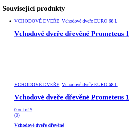
This
product
Související produkty
has
multiple
VCHODOVÉ DVEŘE
,
Vchodové dveře EURO 68 L
variants.
The
Vchodové dveře dřevěné Prometeus 1
options
may
be
chosen
on
the
product
page
VCHODOVÉ DVEŘE
,
Vchodové dveře EURO 68 L
Vchodové dveře dřevěné Prometeus 1
0
out of 5
(0)
Vchodové dveře dřevěné