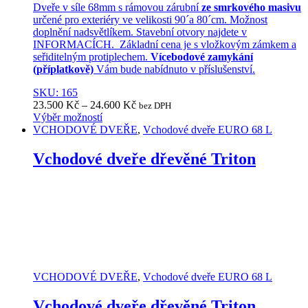
Dveře v síle 68mm s rámovou zárubní
ze smrkového masivu
určené pro exteriéry ve velikosti 90´a 80´cm. Možnost
doplnění nadsvětlíkem. Stavební otvory najdete v
INFORMACÍCH. Základní cena je s vložkovým zámkem a
seřiditelným protiplechem.
Vícebodové zamykání
(příplatkově)
Vám bude nabídnuto v příslušenství.
SKU: 165
23.500
Kč
–
24.600
Kč
bez DPH
Výběr možností
This
VCHODOVÉ DVEŘE
,
Vchodové dveře EURO 68 L
product
has
Vchodové dveře dřevěné Triton
multiple
variants.
The
options
may
be
chosen
on
the
VCHODOVÉ DVEŘE
,
Vchodové dveře EURO 68 L
product
page
Vchodové dveře dřevěné Triton