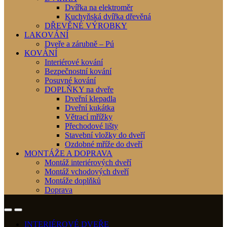
Dvířka na elektroměr
Kuchyňská dvířka dřevěná
DŘEVĚNÉ VÝROBKY
LAKOVÁNÍ
Dveře a zárubně – Pú
KOVÁNÍ
Interiérové kování
Bezpečnostní kování
Posuvné kování
DOPLŇKY na dveře
Dveřní klepadla
Dveřní kukátka
Větrací mřížky
Přechodové lišty
Stavební vložky do dveří
Ozdobné mříže do dveří
MONTÁŽE A DOPRAVA
Montáž interiérových dveří
Montáž vchodových dveří
Montáže doplňků
Doprava
INTERIÉROVÉ DVEŘE