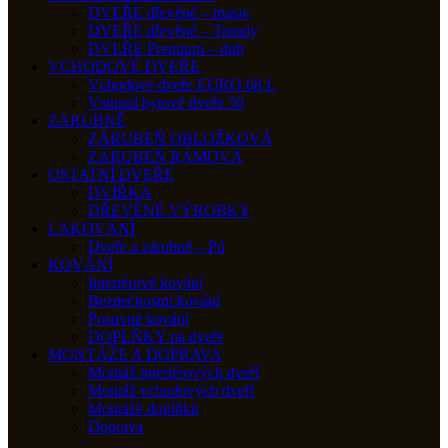
DVEŘE dřevěné – masiv
DVEŘE dřevěné – Trendy
DVEŘE Premium – dub
VCHODOVÉ DVEŘE
Vchodové dveře EURO 68 L
Vstupní bytové dveře 50
ZÁRUBNĚ
ZÁRUBEŇ OBLOŽKOVÁ
ZÁRUBEŇ RÁMOVÁ
OSTATNÍ DVEŘE
DVÍŘKA
DŘEVĚNÉ VÝROBKY
LAKOVÁNÍ
Dveře a zárubně – Pú
KOVÁNÍ
Interiérové kování
Bezpečnostní kování
Posuvné kování
DOPLŇKY na dveře
MONTÁŽE A DOPRAVA
Montáž interiérových dveří
Montáž vchodových dveří
Montáže doplňků
Doprava