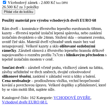
Vícebodový zámek
-
2.600
Kč
bez DPH
26.500
Kč
za
3
položky
Přidat vše do košíku
Použitý materiál pro výrobu vchodových dveří EURO 68
Rám dveří – konstrukce třívrstvého lepeného eurohranolu 68mm,
kazety – třívrstvá tepelně izolační lepená spárovka, nebo zasklení
izolačním dvojsklem o síle 24mm. Složení skla – ornament zvenku,
uvnitř čiré sklo. Materiál dveří výhradně smrk masiv bez vad
nenapojovaný. Veškeré kazety a sklo
olištované ozdobnými
rámečky
. Zárubeň rámová z třívrstvého lepeného hranolu délkově
napojovaného o rozměru profilu 7x7cm s
hliníkovým přechodem
s
tepelně izolačním mostem v ceně.
Součást dveří
– zárubeň včetně prahu, vložkový zámek na fabku,
závěsy seřiditelné ve třech směrech, dvojité celoobvodové
silikonové těsnění
, zasklení v základní verzi u kliky a balení.
Cena neobsahuje
– prodlouženou vložku, vrchní bezpečnostní
kování a povrchovou úpravu. Veškeré doplňky a příslušenství, které
by se vám mohli líbit, najdete níže.
Katalogové číslo:
162
Kategorie:
VCHODOVÉ DVEŘE
,
Vchodové dveře EURO 68 L