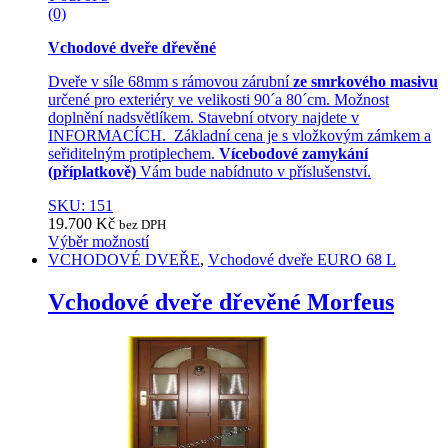
(0)
Vchodové dveře dřevěné
Dveře v síle 68mm s rámovou zárubní
ze smrkového masivu
určené pro exteriéry ve velikosti 90´a 80´cm. Možnost
doplnění nadsvětlíkem. Stavební otvory najdete v
INFORMACÍCH. Základní cena je s vložkovým zámkem a
seřiditelným protiplechem.
Vícebodové zamykání
(příplatkově)
Vám bude nabídnuto v příslušenství.
SKU: 151
19.700
Kč
bez DPH
Výběr možností
This
VCHODOVÉ DVEŘE
,
Vchodové dveře EURO 68 L
product
has
Vchodové dveře dřevěné Morfeus
multiple
variants.
The
options
may
be
chosen
on