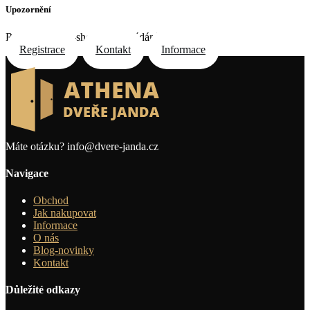
Upozornění
Registrace do e-shopu na požádání e-mailem
Registrace
Kontakt
Informace
Máte otázku?
info@dvere-janda.cz
Navigace
Obchod
Jak nakupovat
Informace
O nás
Blog-novinky
Kontakt
Důležité odkazy