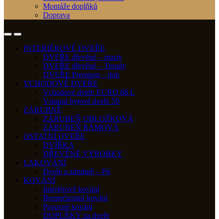
Montáže doplňků
Doprava
INTERIÉROVÉ DVEŘE
DVEŘE dřevěné – masiv
DVEŘE dřevěné – Trendy
DVEŘE Premium – dub
VCHODOVÉ DVEŘE
Vchodové dveře EURO 68 L
Vstupní bytové dveře 50
ZÁRUBNĚ
ZÁRUBEŇ OBLOŽKOVÁ
ZÁRUBEŇ RÁMOVÁ
OSTATNÍ DVEŘE
DVÍŘKA
DŘEVĚNÉ VÝROBKY
LAKOVÁNÍ
Dveře a zárubně – Pú
KOVÁNÍ
Interiérové kování
Bezpečnostní kování
Posuvné kování
DOPLŇKY na dveře