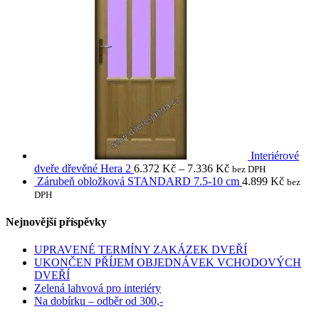
Interiérové
dveře dřevěné Hera 2
6.372
Kč
–
7.336
Kč
bez DPH
Zárubeň obložková STANDARD 7.5-10 cm
4.899
Kč
bez
DPH
Nejnovější příspěvky
UPRAVENÉ TERMÍNY ZAKÁZEK DVEŘÍ
UKONČEN PŘÍJEM OBJEDNÁVEK VCHODOVÝCH
DVEŘÍ
Zelená lahvová pro interiéry
Na dobírku – odběr od 300,-