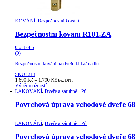
KOVÁNÍ
,
Bezpečnostní kování
Bezpečnostní kování R101.ZA
0
out of 5
(0)
Bezpečnostní kování na dveře klika/madlo
SKU: 213
1.690
Kč
–
1.790
Kč
bez DPH
Výběr možností
This
LAKOVÁNÍ
,
Dveře a zárubně - Pú
product
has
Povrchová úprava vchodové dveře 68
multiple
variants.
The
LAKOVÁNÍ
,
Dveře a zárubně - Pú
options
may
Povrchová úprava vchodové dveře 68
be