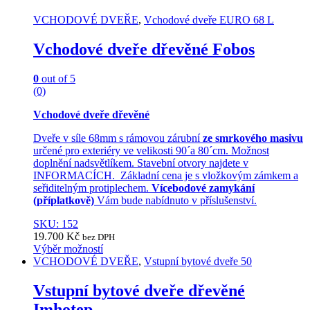
The
VCHODOVÉ DVEŘE
,
Vchodové dveře EURO 68 L
options
may
Vchodové dveře dřevěné Fobos
be
chosen
on
0
out of 5
the
(0)
product
page
Vchodové dveře dřevěné
Dveře v síle 68mm s rámovou zárubní
ze smrkového masivu
určené pro exteriéry ve velikosti 90´a 80´cm. Možnost
doplnění nadsvětlíkem. Stavební otvory najdete v
INFORMACÍCH. Základní cena je s vložkovým zámkem a
seřiditelným protiplechem.
Vícebodové zamykání
(příplatkově)
Vám bude nabídnuto v příslušenství.
SKU: 152
19.700
Kč
bez DPH
Výběr možností
This
VCHODOVÉ DVEŘE
,
Vstupní bytové dveře 50
product
has
Vstupní bytové dveře dřevěné
multiple
Imhotep