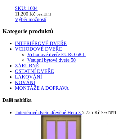
SKU: 1004
11.200
Kč
bez DPH
Výběr možností
This
product
Kategorie produktů
has
multiple
INTERIÉROVÉ DVEŘE
variants.
VCHODOVÉ DVEŘE
The
Vchodové dveře EURO 68 L
options
Vstupní bytové dveře 50
may
ZÁRUBNĚ
be
OSTATNÍ DVEŘE
chosen
LAKOVÁNÍ
on
KOVÁNÍ
the
MONTÁŽE A DOPRAVA
product
page
Další nabídka
Interiérové dveře dřevěné Hera 3
5.725
Kč
bez DPH