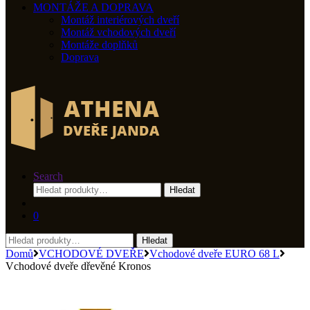
MONTÁŽE A DOPRAVA
Montáž interiérových dveří
Montáž vchodových dveří
Montáže doplňků
Doprava
Search
Hledat:
Hledat
0
Hledat:
Hledat
Domů
VCHODOVÉ DVEŘE
Vchodové dveře EURO 68 L
Vchodové dveře dřevěné Kronos