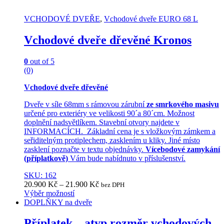
VCHODOVÉ DVEŘE
,
Vchodové dveře EURO 68 L
Vchodové dveře dřevěné Kronos
0
out of 5
(0)
Vchodové dveře dřevěné
Dveře v síle 68mm s rámovou zárubní
ze smrkového masivu
určené pro exteriéry ve velikosti 90´a 80´cm. Možnost
doplnění nadsvětlíkem. Stavební otvory najdete v
INFORMACÍCH. Základní cena je s vložkovým zámkem a
seřiditelným protiplechem, zasklením u kliky. Jiné místo
zasklení poznačte v textu objednávky.
Vícebodové zamykání
(příplatkově)
Vám bude nabídnuto v příslušenství.
SKU: 162
20.900
Kč
–
21.900
Kč
bez DPH
Výběr možností
This
DOPLŇKY na dveře
product
has
Příplatek – atyp.rozměr vchodových