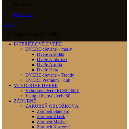
Nemáte účet?
Registrace
0
0
Kč
Žádné produkty v košíku.
INTERIÉROVÉ DVEŘE
DVEŘE dřevěné – masiv
Dveře Afrodita
Dveře Ambrosia
Dveře Asteria
Dveře Hera
DVEŘE dřevěné – Trendy
DVEŘE Premium – dub
VCHODOVÉ DVEŘE
Vchodové dveře EURO 68 L
Vstupní bytové dveře 50
ZÁRUBNĚ
ZÁRUBEŇ OBLOŽKOVÁ
Zárubeň Standard
Zárubeň Klasik
Zárubeň Masive
Zárubeň Kazetová