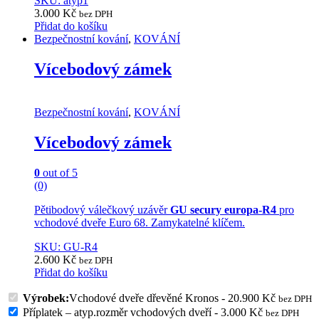
SKU: atyp1
3.000
Kč
bez DPH
Přidat do košíku
Bezpečnostní kování
,
KOVÁNÍ
Vícebodový zámek
Bezpečnostní kování
,
KOVÁNÍ
Vícebodový zámek
0
out of 5
(0)
Pětibodový válečkový uzávěr
GU secury europa-R4
pro
vchodové dveře Euro 68. Zamykatelné klíčem.
SKU: GU-R4
2.600
Kč
bez DPH
Přidat do košíku
Výrobek:
Vchodové dveře dřevěné Kronos
-
20.900
Kč
bez DPH
Příplatek – atyp.rozměr vchodových dveří
-
3.000
Kč
bez DPH