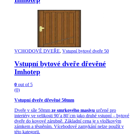
variants.
The
options
may
be
chosen
on
the
product
page
VCHODOVÉ DVEŘE
,
Vstupní bytové dveře 50
Vstupní bytové dveře dřevěné
Imhotep
0
out of 5
(0)
Vstupní dveře dřevěné 50mm
Dveře v síle 50mm
ze smrkového masivu
určené pro
interiéry ve velikosti 90´a 80´cm jako druhé vstupní – bytové
dveře do kovové zárubně. Základní cena je s vložkovým
zámkem a těsněním. Vícebodové zamykání nelze použít v
této kategorii.