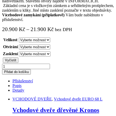
nadsvětlíkem. Stavební otvory najdete v INFORMACÍCH.
Základní cena je s vložkovým zámkem a seřiditelným protiplechem,
zasklením u kliky. Jiné místo zasklení poznačte v textu objednávky.
Vícebodové zamykání (příplatkově)
Vám bude nabídnuto v
příslušenství.
20.900
Kč
–
21.900
Kč
bez DPH
Velikost
Otvírání
Zasklení
Vyčistit
Vchodové
dveře
Přidat do košíku
dřevěné
Kronos
Příslušenství
quantity
Popis
Detaily
VCHODOVÉ DVEŘE
,
Vchodové dveře EURO 68 L
Vchodové dveře dřevěné Kronos