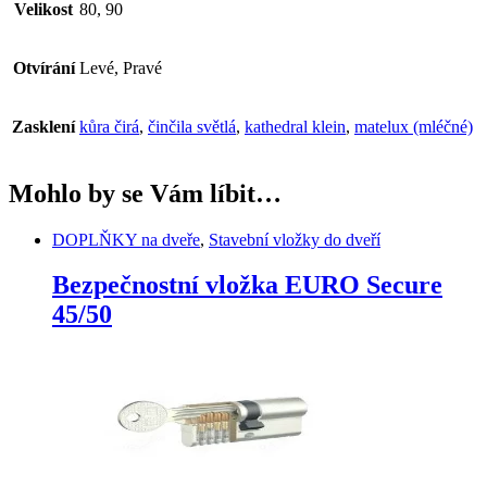
Velikost
80, 90
Otvírání
Levé, Pravé
Zasklení
kůra čirá
,
činčila světlá
,
kathedral klein
,
matelux (mléčné)
Mohlo by se Vám líbit…
DOPLŇKY na dveře
,
Stavební vložky do dveří
Bezpečnostní vložka EURO Secure
45/50