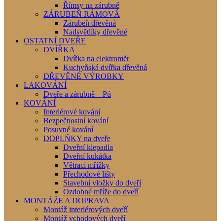
Římsy na zárubně
ZÁRUBEŇ RÁMOVÁ
Zárubeň dřevěná
Nadsvětlíky dřevěné
OSTATNÍ DVEŘE
DVÍŘKA
Dvířka na elektroměr
Kuchyňská dvířka dřevěná
DŘEVĚNÉ VÝROBKY
LAKOVÁNÍ
Dveře a zárubně – Pú
KOVÁNÍ
Interiérové kování
Bezpečnostní kování
Posuvné kování
DOPLŇKY na dveře
Dveřní klepadla
Dveřní kukátka
Větrací mřížky
Přechodové lišty
Stavební vložky do dveří
Ozdobné mříže do dveří
MONTÁŽE A DOPRAVA
Montáž interiérových dveří
Montáž vchodových dveří