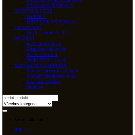
ZÁRUBEŇ OBLOŽKOVÁ
ZÁRUBEŇ RÁMOVÁ
OSTATNÍ DVEŘE
DVÍŘKA
DŘEVĚNÉ VÝROBKY
LAKOVÁNÍ
Dveře a zárubně – Pú
KOVÁNÍ
Interiérové kování
Bezpečnostní kování
Posuvné kování
DOPLŇKY na dveře
MONTÁŽE A DOPRAVA
Montáž interiérových dveří
Montáž vchodových dveří
Montáže doplňků
Doprava
Search
for:
Věrný zákazník ?
Přihlásit