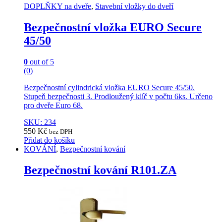
DOPLŇKY na dveře
,
Stavební vložky do dveří
Bezpečnostní vložka EURO Secure
45/50
0
out of 5
(0)
Bezpečnostní cylindrická vložka EURO Secure 45/50.
Stupeň bezpečnosti 3. Prodloužený klíč v počtu 6ks. Určeno
pro dveře Euro 68.
SKU: 234
550
Kč
bez DPH
Přidat do košíku
KOVÁNÍ
,
Bezpečnostní kování
Bezpečnostní kování R101.ZA