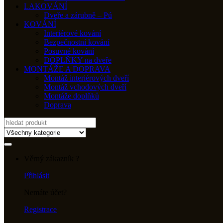
LAKOVÁNÍ
Dveře a zárubně – Pú
KOVÁNÍ
Interiérové kování
Bezpečnostní kování
Posuvné kování
DOPLŇKY na dveře
MONTÁŽE A DOPRAVA
Montáž interiérových dveří
Montáž vchodových dveří
Montáže doplňků
Doprava
Search
for:
Věrný zákazník ?
Přihlásit
Nemáte účet?
Registrace