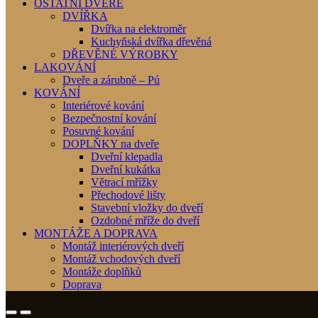
OSTATNÍ DVEŘE
DVÍŘKA
Dvířka na elektroměr
Kuchyňská dvířka dřevěná
DŘEVĚNÉ VÝROBKY
LAKOVÁNÍ
Dveře a zárubně – Pú
KOVÁNÍ
Interiérové kování
Bezpečnostní kování
Posuvné kování
DOPLŇKY na dveře
Dveřní klepadla
Dveřní kukátka
Větrací mřížky
Přechodové lišty
Stavební vložky do dveří
Ozdobné mříže do dveří
MONTÁŽE A DOPRAVA
Montáž interiérových dveří
Montáž vchodových dveří
Montáže doplňků
Doprava