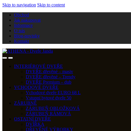
Skip to navigation
Skip to content
Obchod
Jak nakupovat
Informace
O nás
Blog-novinky
Kontakt
INTERIÉROVÉ DVEŘE
DVEŘE dřevěné – masiv
DVEŘE dřevěné – Trendy
DVEŘE Premium – dub
VCHODOVÉ DVEŘE
Vchodové dveře EURO 68 L
Vstupní bytové dveře 50
ZÁRUBNĚ
ZÁRUBEŇ OBLOŽKOVÁ
ZÁRUBEŇ RÁMOVÁ
OSTATNÍ DVEŘE
DVÍŘKA
DŘEVĚNÉ VÝROBKY