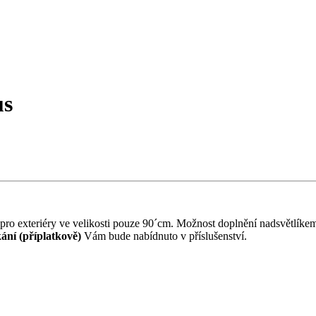
us
pro exteriéry ve velikosti pouze 90´cm. Možnost doplnění nadsvětlí
ní (příplatkově)
Vám bude nabídnuto v příslušenství.