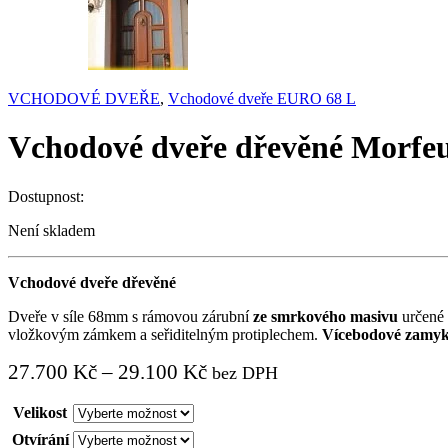
VCHODOVÉ DVEŘE
,
Vchodové dveře EURO 68 L
Vchodové dveře dřevěné Morfe
Dostupnost:
Není skladem
Vchodové dveře dřevěné
Dveře v síle 68mm s rámovou zárubní
ze smrkového masivu
určené 
vložkovým zámkem a seřiditelným protiplechem.
Vícebodové zamyká
27.700
Kč
–
29.100
Kč
bez DPH
Velikost
Otvírání