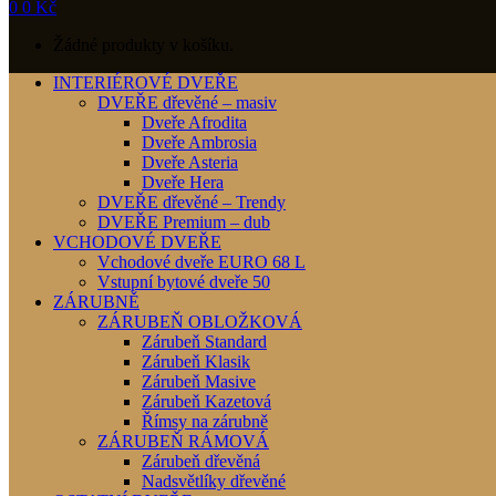
0
0
Kč
Žádné produkty v košíku.
INTERIÉROVÉ DVEŘE
DVEŘE dřevěné – masiv
Dveře Afrodita
Dveře Ambrosia
Dveře Asteria
Dveře Hera
DVEŘE dřevěné – Trendy
DVEŘE Premium – dub
VCHODOVÉ DVEŘE
Vchodové dveře EURO 68 L
Vstupní bytové dveře 50
ZÁRUBNĚ
ZÁRUBEŇ OBLOŽKOVÁ
Zárubeň Standard
Zárubeň Klasik
Zárubeň Masive
Zárubeň Kazetová
Římsy na zárubně
ZÁRUBEŇ RÁMOVÁ
Zárubeň dřevěná
Nadsvětlíky dřevěné