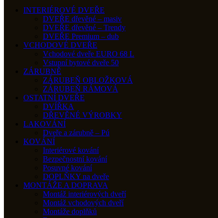
INTERIÉROVÉ DVEŘE
DVEŘE dřevěné – masiv
DVEŘE dřevěné – Trendy
DVEŘE Premium – dub
VCHODOVÉ DVEŘE
Vchodové dveře EURO 68 L
Vstupní bytové dveře 50
ZÁRUBNĚ
ZÁRUBEŇ OBLOŽKOVÁ
ZÁRUBEŇ RÁMOVÁ
OSTATNÍ DVEŘE
DVÍŘKA
DŘEVĚNÉ VÝROBKY
LAKOVÁNÍ
Dveře a zárubně – Pú
KOVÁNÍ
Interiérové kování
Bezpečnostní kování
Posuvné kování
DOPLŇKY na dveře
MONTÁŽE A DOPRAVA
Montáž interiérových dveří
Montáž vchodových dveří
Montáže doplňků