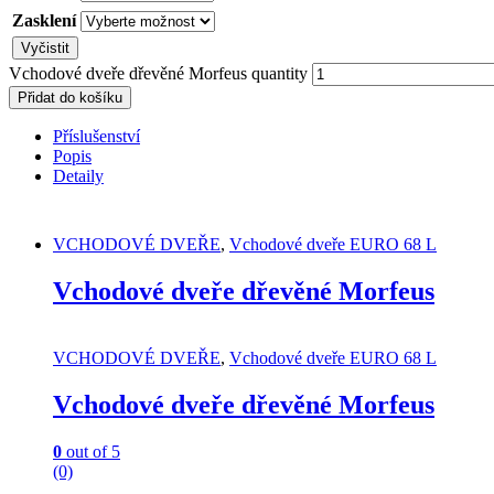
Zasklení
Vyčistit
Vchodové dveře dřevěné Morfeus quantity
Přidat do košíku
Příslušenství
Popis
Detaily
VCHODOVÉ DVEŘE
,
Vchodové dveře EURO 68 L
Vchodové dveře dřevěné Morfeus
VCHODOVÉ DVEŘE
,
Vchodové dveře EURO 68 L
Vchodové dveře dřevěné Morfeus
0
out of 5
(0)