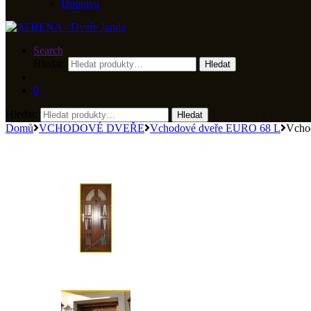
Doprava
Search
Hledat:
Hledat
0
Hledat:
Hledat
Domů
VCHODOVÉ DVEŘE
Vchodové dveře EURO 68 L
Vchod