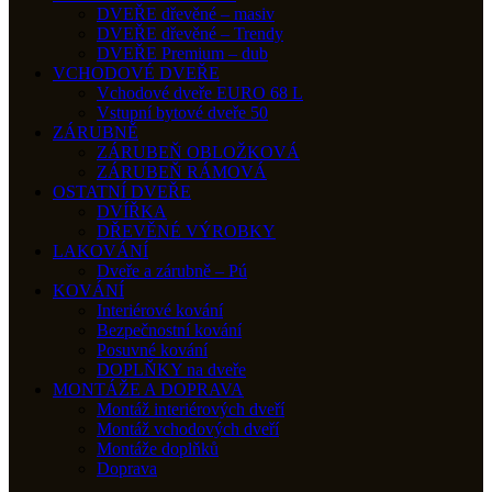
DVEŘE dřevěné – masiv
DVEŘE dřevěné – Trendy
DVEŘE Premium – dub
VCHODOVÉ DVEŘE
Vchodové dveře EURO 68 L
Vstupní bytové dveře 50
ZÁRUBNĚ
ZÁRUBEŇ OBLOŽKOVÁ
ZÁRUBEŇ RÁMOVÁ
OSTATNÍ DVEŘE
DVÍŘKA
DŘEVĚNÉ VÝROBKY
LAKOVÁNÍ
Dveře a zárubně – Pú
KOVÁNÍ
Interiérové kování
Bezpečnostní kování
Posuvné kování
DOPLŇKY na dveře
MONTÁŽE A DOPRAVA
Montáž interiérových dveří
Montáž vchodových dveří
Montáže doplňků
Doprava