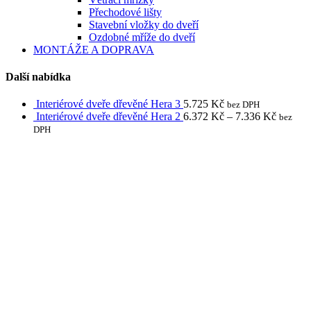
Přechodové lišty
Stavební vložky do dveří
Ozdobné mříže do dveří
MONTÁŽE A DOPRAVA
Další nabídka
Interiérové dveře dřevěné Hera 3
5.725
Kč
bez DPH
Interiérové dveře dřevěné Hera 2
6.372
Kč
–
7.336
Kč
bez
DPH