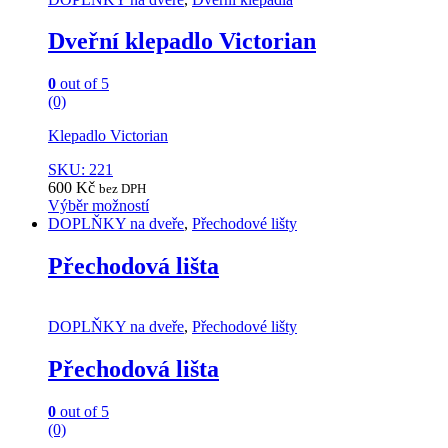
Dveřní klepadlo Victorian
0
out of 5
(0)
Klepadlo Victorian
SKU: 221
600
Kč
bez DPH
Výběr možností
This
DOPLŇKY na dveře
,
Přechodové lišty
product
has
Přechodová lišta
multiple
variants.
The
DOPLŇKY na dveře
,
Přechodové lišty
options
may
Přechodová lišta
be
chosen
on
0
out of 5
the
(0)
product