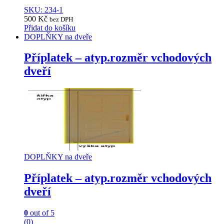
SKU: 234-1
500
Kč
bez DPH
Přidat do košíku
DOPLŇKY na dveře
Příplatek – atyp.rozměr vchodových
dveří
DOPLŇKY na dveře
Příplatek – atyp.rozměr vchodových
dveří
0
out of 5
(0)