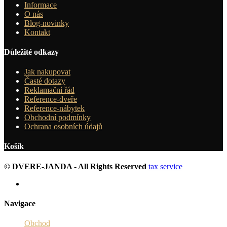
Informace
O nás
Blog-novinky
Kontakt
Důležité odkazy
Jak nakupovat
Časté dotazy
Reklamační řád
Reference-dveře
Reference-nábytek
Obchodní podmínky
Ochrana osobních údajů
Košík
© DVERE-JANDA - All Rights Reserved
tax service
Navigace
Obchod