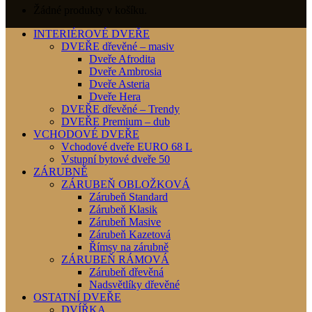
Žádné produkty v košíku.
INTERIÉROVÉ DVEŘE
DVEŘE dřevěné – masiv
Dveře Afrodita
Dveře Ambrosia
Dveře Asteria
Dveře Hera
DVEŘE dřevěné – Trendy
DVEŘE Premium – dub
VCHODOVÉ DVEŘE
Vchodové dveře EURO 68 L
Vstupní bytové dveře 50
ZÁRUBNĚ
ZÁRUBEŇ OBLOŽKOVÁ
Zárubeň Standard
Zárubeň Klasik
Zárubeň Masive
Zárubeň Kazetová
Římsy na zárubně
ZÁRUBEŇ RÁMOVÁ
Zárubeň dřevěná
Nadsvětlíky dřevěné
OSTATNÍ DVEŘE
DVÍŘKA