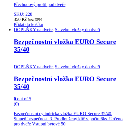
page
Přechodový profil pod dveře
SKU: 228
350
Kč
bez DPH
Přidat do košíku
DOPLŇKY na dveře
,
Stavební vložky do dveří
Bezpečnostní vložka EURO Secure
35/40
DOPLŇKY na dveře
,
Stavební vložky do dveří
Bezpečnostní vložka EURO Secure
35/40
0
out of 5
(0)
Bezpečnostní cylindrická vložka EURO Secure 35/40.
Stupeň bezpečnosti 3. Prodloužený klíč v počtu 6ks. Určeno
pro dveře Vstupní bytové 50.