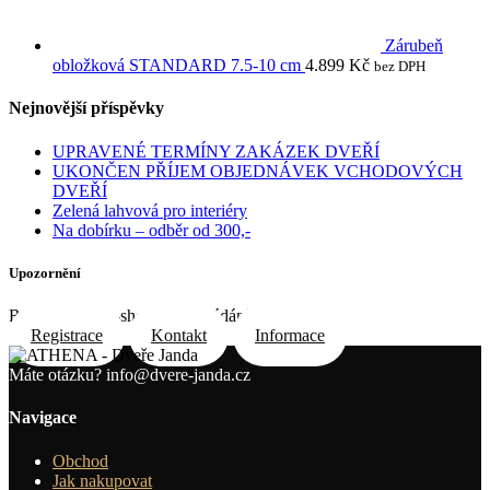
Zárubeň
obložková STANDARD 7.5-10 cm
4.899
Kč
bez DPH
Nejnovější příspěvky
UPRAVENÉ TERMÍNY ZAKÁZEK DVEŘÍ
UKONČEN PŘÍJEM OBJEDNÁVEK VCHODOVÝCH
DVEŘÍ
Zelená lahvová pro interiéry
Na dobírku – odběr od 300,-
Upozornění
Registrace do e-shopu na požádání e-mailem
Registrace
Kontakt
Informace
Máte otázku?
info@dvere-janda.cz
Navigace
Obchod
Jak nakupovat