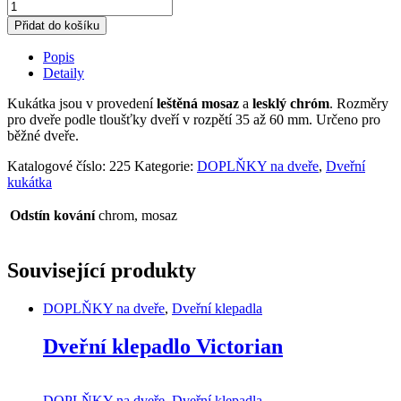
Dveřní
kukátko
Přidat do košíku
35-
60
Popis
quantity
Detaily
Kukátka jsou v provedení
leštěná mosaz
a
lesklý chróm
. Rozměry
pro dveře podle tloušťky dveří v rozpětí 35 až 60 mm. Určeno pro
běžné dveře.
Katalogové číslo:
225
Kategorie:
DOPLŇKY na dveře
,
Dveřní
kukátka
Odstín kování
chrom, mosaz
Související produkty
DOPLŇKY na dveře
,
Dveřní klepadla
Dveřní klepadlo Victorian
DOPLŇKY na dveře
,
Dveřní klepadla