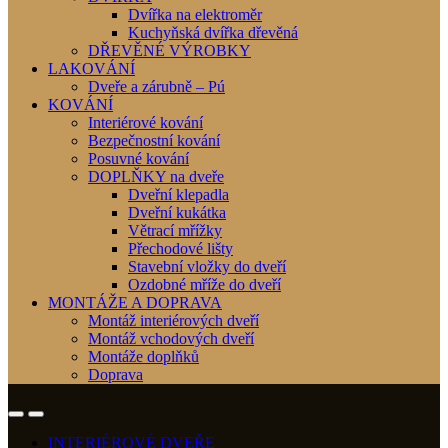
Dvířka na elektroměr
Kuchyňská dvířka dřevěná
DŘEVĚNÉ VÝROBKY
LAKOVÁNÍ
Dveře a zárubně – Pú
KOVÁNÍ
Interiérové kování
Bezpečnostní kování
Posuvné kování
DOPLŇKY na dveře
Dveřní klepadla
Dveřní kukátka
Větrací mřížky
Přechodové lišty
Stavební vložky do dveří
Ozdobné mříže do dveří
MONTÁŽE A DOPRAVA
Montáž interiérových dveří
Montáž vchodových dveří
Montáže doplňků
Doprava
INTERIÉROVÉ DVEŘE