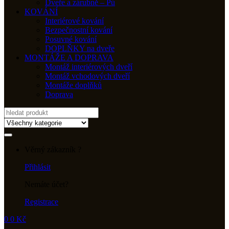
Dveře a zárubně – Pú
KOVÁNÍ
Interiérové kování
Bezpečnostní kování
Posuvné kování
DOPLŇKY na dveře
MONTÁŽE A DOPRAVA
Montáž interiérových dveří
Montáž vchodových dveří
Montáže doplňků
Doprava
Search
for:
Věrný zákazník ?
Přihlásit
Nemáte účet?
Registrace
0
0
Kč