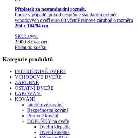
Příplatek za nestandardní rozměr.
Pouze v případě, pokud nesplňuje standardní rozměr
vchodových dveří euro 68 včetně rámové zárubně o rozměru
204 x 104/94 cm
.
SKU: atyp1
3.000
Kč
bez DPH
Přidat do košíku
Kategorie produktů
INTERIÉROVÉ DVEŘE
VCHODOVÉ DVEŘE
ZÁRUBNĚ
OSTATNÍ DVEŘE
LAKOVÁNÍ
KOVÁNÍ
Interiérové kování
Bezpečnostní kování
Posuvné kování
DOPLŇKY na dveře
Dveřní klepadla
Dveřní kukátka
Větrací mřížky