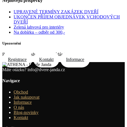
Nejnovější příspěvky
UPRAVENÉ TERMÍNY ZAKÁZEK DVEŘÍ
UKONČEN PŘÍJEM OBJEDNÁVEK VCHODOVÝCH
DVEŘÍ
Zelená lahvová pro interiéry
Na dobírku – odběr od 300,-
Upozornění
Registrace do e-shopu na požádání e-mailem
Registrace
Kontakt
Informace
Máte otázku?
info@dvere-janda.cz
Navigace
Obchod
Jak nakupovat
Informace
O nás
Blog-novinky
Kontakt