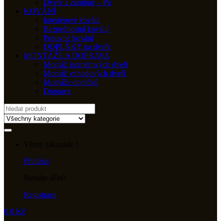
Dveře a zárubně – Pú
KOVÁNÍ
Interiérové kování
Bezpečnostní kování
Posuvné kování
DOPLŇKY na dveře
MONTÁŽE A DOPRAVA
Montáž interiérových dveří
Montáž vchodových dveří
Montáže doplňků
Doprava
Search
for:
Věrný zákazník ?
Přihlásit
Nemáte účet?
Registrace
0
0
Kč