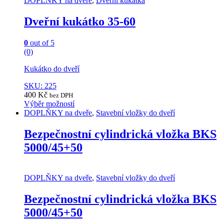
DOPLŇKY na dveře
,
Dveřní kukátka
Dveřní kukátko 35-60
0
out of 5
(0)
Kukátko do dveří
SKU: 225
400
Kč
bez DPH
Výběr možností
This
DOPLŇKY na dveře
,
Stavební vložky do dveří
product
has
Bezpečnostní cylindrická vložka BKS
multiple
5000/45+50
variants.
The
options
may
DOPLŇKY na dveře
,
Stavební vložky do dveří
be
chosen
Bezpečnostní cylindrická vložka BKS
on
5000/45+50
the
product