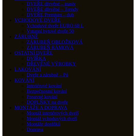
DVEŘE dřevěné – masiv
DVEŘE dřevěné – Trendy
DVEŘE Premium – dub
VCHODOVÉ DVEŘE
Vchodové dveře EURO 68 L
Vstupní bytové dveře 50
ZÁRUBNĚ
ZÁRUBEŇ OBLOŽKOVÁ
ZÁRUBEŇ RÁMOVÁ
OSTATNÍ DVEŘE
DVÍŘKA
DŘEVĚNÉ VÝROBKY
LAKOVÁNÍ
Dveře a zárubně – Pú
KOVÁNÍ
Interiérové kování
Bezpečnostní kování
Posuvné kování
DOPLŇKY na dveře
MONTÁŽE A DOPRAVA
Montáž interiérových dveří
Montáž vchodových dveří
Montáže doplňků
Doprava