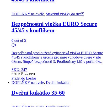
DOPLŇKY na dveře
,
Stavební vložky do dveří
Bezpečnostní vložka EURO Secure
45/45 s knoflíkem
0
out of 5
(0)
Bezpečnostní prodloužená cylindrická vložka EURO Secure
45/45 s knoflíkem je určena pro naše vchodové dveře v síle
68mm. Stupeň bezpečnosti 3. Prodloužený klíč v počtu 6ks.
SKU: 247
650
Kč
bez DPH
Přidat do košíku
DOPLŇKY na dveře
,
Dveřní kukátka
Dveřní kukátko 35-60