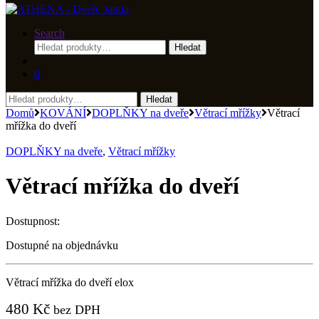
Search
Hledat:
Hledat
0
Hledat:
Hledat
Domů
KOVÁNÍ
DOPLŇKY na dveře
Větrací mřížky
Větrací
mřížka do dveří
DOPLŇKY na dveře
,
Větrací mřížky
Větrací mřížka do dveří
Dostupnost:
Dostupné na objednávku
Větrací mřížka do dveří elox
480
Kč
bez DPH