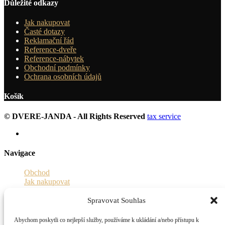
Důležité odkazy
Jak nakupovat
Časté dotazy
Reklamační řád
Reference-dveře
Reference-nábytek
Obchodní podmínky
Ochrana osobních údajů
Košík
© DVERE-JANDA - All Rights Reserved
tax service
Navigace
Obchod
Jak nakupovat
Informace
O nás
Spravovat Souhlas
Blog-novinky
Kontakt
Abychom poskytli co nejlepší služby, používáme k ukládání a/nebo přístupu k