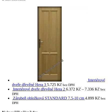
Interiérové
dveře dřevěné Hera 3
5.725
Kč
bez DPH
Interiérové dveře dřevěné Hera 2
6.372
Kč
–
7.336
Kč
bez
DPH
Zárubeň obložková STANDARD 7.5-10 cm
4.899
Kč
bez
DPH