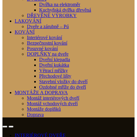
Dvířka na elektroměr
Kuchyňská dvířka dřevěná
DŘEVĚNÉ VÝROBKY
LAKOVÁNÍ
Dveře a zárubně – Pú
KOVÁNÍ
Interiérové kování
Bezpečnostní kování
Posuvné kování
DOPLŇKY na dveře
Dveřní klepadla
Dveřní kukátka
Větrací mřížky
Přechodové lišty
Stavební vložky do dveří
Ozdobné mříže do dveří
MONTÁŽE A DOPRAVA
Montáž interiérových dveří
Montáž vchodových dveří
Montáže doplňků
Doprava
INTERIÉROVÉ DVEŘE