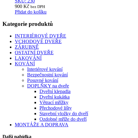
SKU: 230
900
Kč
bez DPH
Přidat do košíku
Kategorie produktů
INTERIÉROVÉ DVEŘE
VCHODOVÉ DVEŘE
ZÁRUBNĚ
OSTATNÍ DVEŘE
LAKOVÁNÍ
KOVÁNÍ
Interiérové kování
Bezpečnostní kování
Posuvné kování
DOPLŇKY na dveře
Dveřní klepadla
Dveřní kukátka
Větrací mřížky
Přechodové lišty
Stavební vložky do dveří
Ozdobné mříže do dveří
MONTÁŽE A DOPRAVA
Další nabídka