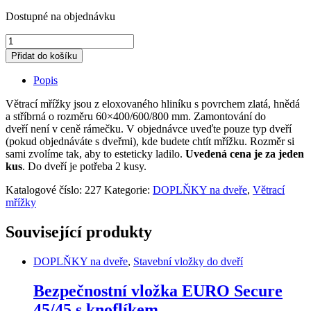
Dostupné na objednávku
Větrací
mřížka
Přidat do košíku
do
dveří
Popis
quantity
Větrací mřížky jsou z eloxovaného hliníku s povrchem zlatá, hnědá
a stříbrná o rozměru 60×400/600/800 mm. Zamontování do
dveří není v ceně rámečku. V objednávce uveďte pouze typ dveří
(pokud objednáváte s dveřmi), kde budete chtít mřížku. Rozměr si
sami zvolíme tak, aby to esteticky ladilo.
Uvedená cena je za jeden
kus
. Do dveří je potřeba 2 kusy.
Katalogové číslo:
227
Kategorie:
DOPLŇKY na dveře
,
Větrací
mřížky
Související produkty
DOPLŇKY na dveře
,
Stavební vložky do dveří
Bezpečnostní vložka EURO Secure
45/45 s knoflíkem