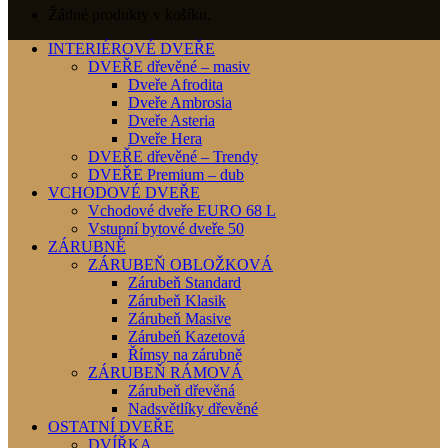
Žádné produkty v košíku.
INTERIÉROVÉ DVEŘE
DVEŘE dřevěné – masiv
Dveře Afrodita
Dveře Ambrosia
Dveře Asteria
Dveře Hera
DVEŘE dřevěné – Trendy
DVEŘE Premium – dub
VCHODOVÉ DVEŘE
Vchodové dveře EURO 68 L
Vstupní bytové dveře 50
ZÁRUBNĚ
ZÁRUBEŇ OBLOŽKOVÁ
Zárubeň Standard
Zárubeň Klasik
Zárubeň Masive
Zárubeň Kazetová
Římsy na zárubně
ZÁRUBEŇ RÁMOVÁ
Zárubeň dřevěná
Nadsvětlíky dřevěné
OSTATNÍ DVEŘE
DVÍŘKA