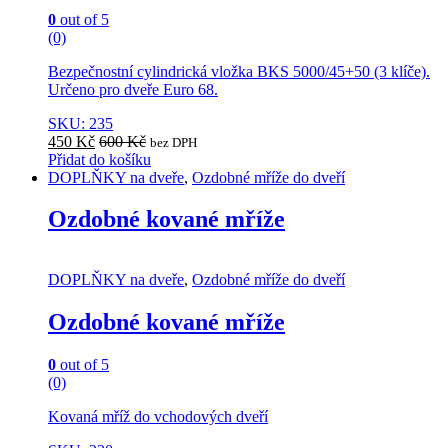
page
0
out of 5
(0)
Bezpečnostní cylindrická vložka BKS 5000/45+50 (3 klíče).
Určeno pro dveře Euro 68.
SKU: 235
450
Kč
600
Kč
bez DPH
Přidat do košíku
DOPLŇKY na dveře
,
Ozdobné mříže do dveří
Ozdobné kované mříže
DOPLŇKY na dveře
,
Ozdobné mříže do dveří
Ozdobné kované mříže
0
out of 5
(0)
Kovaná mříž do vchodových dveří