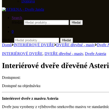
Doprava
Search
Hledat:
Hledat
0
Hledat:
Hledat
Domů
INTERIÉROVÉ DVEŘE
DVEŘE dřevěné - masiv
Dveře A
INTERIÉROVÉ DVEŘE
,
DVEŘE dřevěné - masiv
,
Dveře Asteria
Interiérové dveře dřevěné Asteri
Dostupnost:
Dostupné na objednávku
Interiérové dveře z masivu Asteria
Dveře jsou vyrobeny z výběrového smrkového masivu ve standardních