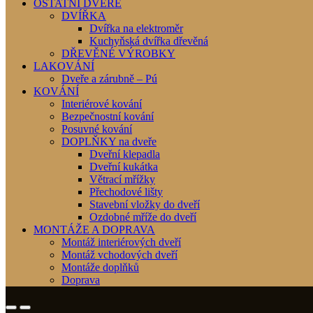
OSTATNÍ DVEŘE
DVÍŘKA
Dvířka na elektroměr
Kuchyňská dvířka dřevěná
DŘEVĚNÉ VÝROBKY
LAKOVÁNÍ
Dveře a zárubně – Pú
KOVÁNÍ
Interiérové kování
Bezpečnostní kování
Posuvné kování
DOPLŇKY na dveře
Dveřní klepadla
Dveřní kukátka
Větrací mřížky
Přechodové lišty
Stavební vložky do dveří
Ozdobné mříže do dveří
MONTÁŽE A DOPRAVA
Montáž interiérových dveří
Montáž vchodových dveří
Montáže doplňků
Doprava