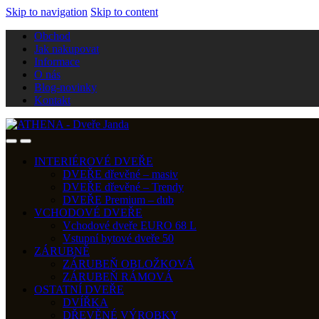
Skip to navigation
Skip to content
Obchod
Jak nakupovat
Informace
O nás
Blog-novinky
Kontakt
INTERIÉROVÉ DVEŘE
DVEŘE dřevěné – masiv
DVEŘE dřevěné – Trendy
DVEŘE Premium – dub
VCHODOVÉ DVEŘE
Vchodové dveře EURO 68 L
Vstupní bytové dveře 50
ZÁRUBNĚ
ZÁRUBEŇ OBLOŽKOVÁ
ZÁRUBEŇ RÁMOVÁ
OSTATNÍ DVEŘE
DVÍŘKA
DŘEVĚNÉ VÝROBKY