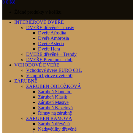
0
0
Kč
Žádné produkty v košíku.
INTERIÉROVÉ DVEŘE
DVEŘE dřevěné – masiv
Dveře Afrodita
Dveře Ambrosia
Dveře Asteria
Dveře Hera
DVEŘE dřevěné – Trendy
DVEŘE Premium – dub
VCHODOVÉ DVEŘE
Vchodové dveře EURO 68 L
Vstupní bytové dveře 50
ZÁRUBNĚ
ZÁRUBEŇ OBLOŽKOVÁ
Zárubeň Standard
Zárubeň Klasik
Zárubeň Masive
Zárubeň Kazetová
Římsy na zárubně
ZÁRUBEŇ RÁMOVÁ
Zárubeň dřevěná
Nadsvětlíky dřevěné