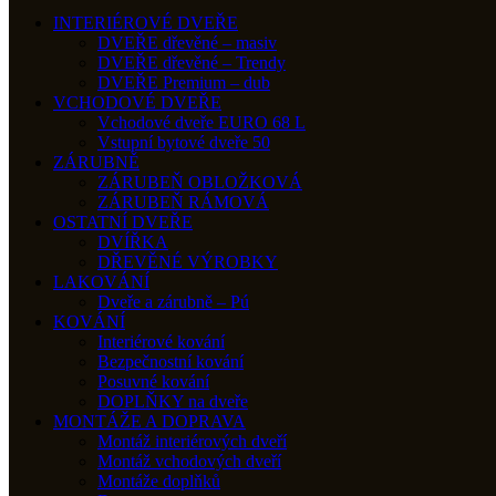
INTERIÉROVÉ DVEŘE
DVEŘE dřevěné – masiv
DVEŘE dřevěné – Trendy
DVEŘE Premium – dub
VCHODOVÉ DVEŘE
Vchodové dveře EURO 68 L
Vstupní bytové dveře 50
ZÁRUBNĚ
ZÁRUBEŇ OBLOŽKOVÁ
ZÁRUBEŇ RÁMOVÁ
OSTATNÍ DVEŘE
DVÍŘKA
DŘEVĚNÉ VÝROBKY
LAKOVÁNÍ
Dveře a zárubně – Pú
KOVÁNÍ
Interiérové kování
Bezpečnostní kování
Posuvné kování
DOPLŇKY na dveře
MONTÁŽE A DOPRAVA
Montáž interiérových dveří
Montáž vchodových dveří
Montáže doplňků