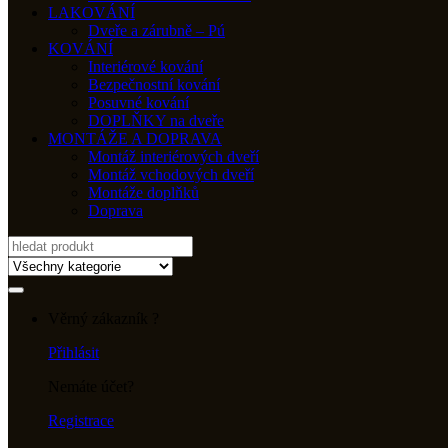
LAKOVÁNÍ
Dveře a zárubně – Pú
KOVÁNÍ
Interiérové kování
Bezpečnostní kování
Posuvné kování
DOPLŇKY na dveře
MONTÁŽE A DOPRAVA
Montáž interiérových dveří
Montáž vchodových dveří
Montáže doplňků
Doprava
Search
for:
Věrný zákazník ?
Přihlásit
Nemáte účet?
Registrace