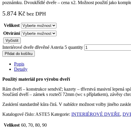
poznámku. Dvoukřídlé dveře – cena x2. Možnost použití jako komplet
5.874
Kč
bez DPH
Velikost
Otvírání
Vyčistit
Interiérové dveře dřevěné Asteria 5 quantity
Přidat do košíku
Popis
Detaily
Použitý materiál pro výrobu dveří
Rám dveří – konstrukce sendvič; kazety – třívrstvá masivní lepená s
Součástí dveří – zámek s roztečí 72mm (wc s příplatkem), závěsy chr
Zasklení standardně kůra čirá. V nabídce možnost volby jiného zaskle
Katalogové číslo:
ASTE5
Kategorie:
INTERIÉROVÉ DVEŘE
,
DVE
Velikost
60, 70, 80, 90