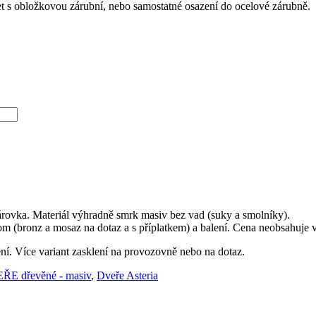
 s obložkovou zárubní, nebo samostatné osazení do ocelové zárubně.
párovka. Materiál výhradně smrk masiv bez vad (suky a smolníky).
om (bronz a mosaz na dotaz a s příplatkem) a balení. Cena neobsahuje
ní. Více variant zasklení na provozovně nebo na dotaz.
ŘE dřevěné - masiv
,
Dveře Asteria