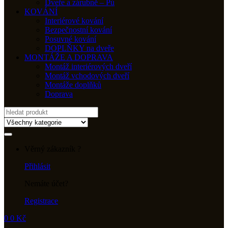
Dveře a zárubně – Pú
KOVÁNÍ
Interiérové kování
Bezpečnostní kování
Posuvné kování
DOPLŇKY na dveře
MONTÁŽE A DOPRAVA
Montáž interiérových dveří
Montáž vchodových dveří
Montáže doplňků
Doprava
Search
for:
Věrný zákazník ?
Přihlásit
Nemáte účet?
Registrace
0
0
Kč