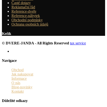
Časté dotazy
Reklamační řád
Reference-dveře
Reference-nábytek
Obchodní podmínky
Ochrana osobních údajů
Košík
© DVERE-JANDA - All Rights Reserved
tax service
Navigace
Obchod
Jak nakupovat
Informace
O nás
Blog-novinky
Kontakt
Důležité odkazy