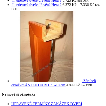
Interiérové dveře dřevěné Hera 3
5.725
Kč
bez DPH
Interiérové dveře dřevěné Hera 2
6.372
Kč
–
7.336
Kč
bez
DPH
Zárubeň
obložková STANDARD 7.5-10 cm
4.899
Kč
bez DPH
Nejnovější příspěvky
UPRAVENÉ TERMÍNY ZAKÁZEK DVEŘÍ