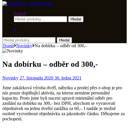
Search
Hledat:
Hledat
0
Hledat:
Hledat
Domů
Novinky
Na dobírku – odběr od 300,-
Na dobírku – odběr od 300,-
Novinky
27. listopadu 2020
30. ledna 2021
Jsme zakázková výroba dveří, nábytku a prodej přes e-shop je pro
nás pouze doplňující aktivita, na kterou nemáme personální
kapacitu. Proto jsme byli nuceni upravit minimální odběr pro
zasílání na dobírku na 300,- bez DPH, abychom se vyvarovali
objednávek na jednu dveřní zarážku za 60,-. I nadále je možné
osobně vyzvednout objednávku za jakoukoliv částku. Děkujeme za
pochopení.