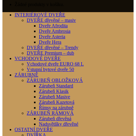
Žádné produkty v košíku.
INTERIÉROVÉ DVEŘE
DVEŘE dřevěné – masiv
Dveře Afrodita
Dveře Ambrosia
Dveře Asteria
Dveře Hera
DVEŘE dřevěné – Trendy
DVEŘE Premium – dub
VCHODOVÉ DVEŘE
Vchodové dveře EURO 68 L
Vstupní bytové dveře 50
ZÁRUBNĚ
ZÁRUBEŇ OBLOŽKOVÁ
Zárubeň Standard
Zárubeň Klasik
Zárubeň Masive
Zárubeň Kazetová
Římsy na zárubně
ZÁRUBEŇ RÁMOVÁ
Zárubeň dřevěná
Nadsvětlíky dřevěné
OSTATNÍ DVEŘE
DVÍŘKA