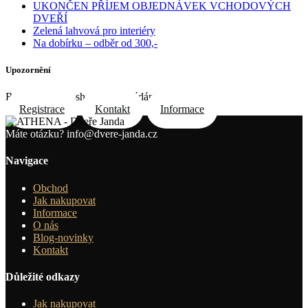
UKONČEN PŘÍJEM OBJEDNÁVEK VCHODOVÝCH
DVEŘÍ
Zelená lahvová pro interiéry
Na dobírku – odběr od 300,-
Upozornění
Registrace do e-shopu na požádání e-mailem
Registrace
Kontakt
Informace
Máte otázku?
info@dvere-janda.cz
Navigace
Obchod
Jak nakupovat
Informace
O nás
Blog-novinky
Kontakt
Důležité odkazy
Jak nakupovat