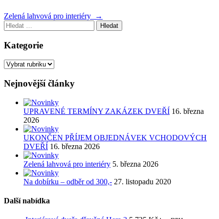
Navigace
Zelená lahvová pro interiéry
→
Vyhledávání
pro
příspěvek
Kategorie
Kategorie
Nejnovější články
UPRAVENÉ TERMÍNY ZAKÁZEK DVEŘÍ
16. března
2026
UKONČEN PŘÍJEM OBJEDNÁVEK VCHODOVÝCH
DVEŘÍ
16. března 2026
Zelená lahvová pro interiéry
5. března 2026
Na dobírku – odběr od 300,-
27. listopadu 2020
Další nabídka