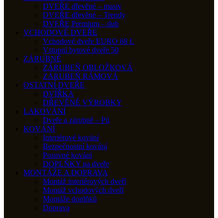
DVEŘE dřevěné – masiv
DVEŘE dřevěné – Trendy
DVEŘE Premium – dub
VCHODOVÉ DVEŘE
Vchodové dveře EURO 68 L
Vstupní bytové dveře 50
ZÁRUBNĚ
ZÁRUBEŇ OBLOŽKOVÁ
ZÁRUBEŇ RÁMOVÁ
OSTATNÍ DVEŘE
DVÍŘKA
DŘEVĚNÉ VÝROBKY
LAKOVÁNÍ
Dveře a zárubně – Pú
KOVÁNÍ
Interiérové kování
Bezpečnostní kování
Posuvné kování
DOPLŇKY na dveře
MONTÁŽE A DOPRAVA
Montáž interiérových dveří
Montáž vchodových dveří
Montáže doplňků
Doprava