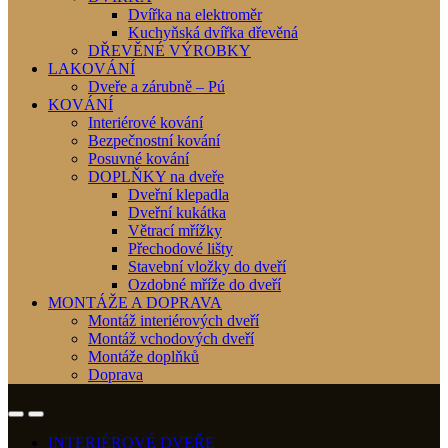
Dvířka na elektroměr
Kuchyňská dvířka dřevěná
DŘEVĚNÉ VÝROBKY
LAKOVÁNÍ
Dveře a zárubně – Pú
KOVÁNÍ
Interiérové kování
Bezpečnostní kování
Posuvné kování
DOPLŇKY na dveře
Dveřní klepadla
Dveřní kukátka
Větrací mřížky
Přechodové lišty
Stavební vložky do dveří
Ozdobné mříže do dveří
MONTÁŽE A DOPRAVA
Montáž interiérových dveří
Montáž vchodových dveří
Montáže doplňků
Doprava
INTERIÉROVÉ DVEŘE