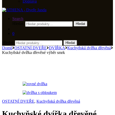
Doprava
Search
Hledat:
Hledat
0
Hledat:
Hledat
Domů
OSTATNÍ DVEŘE
DVÍŘKA
Kuchyňská dvířka dřevěná
Kuchyňské dvířka dřevěné výběr smrk
OSTATNÍ DVEŘE
,
Kuchyňská dvířka dřevěná
Kuchyňské dvířka dřevěné