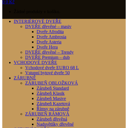
0
0
Kč
Žádné produkty v košíku.
INTERIÉROVÉ DVEŘE
DVEŘE dřevěné – masiv
Dveře Afrodita
Dveře Ambrosia
Dveře Asteria
Dveře Hera
DVEŘE dřevěné – Trendy
DVEŘE Premium – dub
VCHODOVÉ DVEŘE
Vchodové dveře EURO 68 L
Vstupní bytové dveře 50
ZÁRUBNĚ
ZÁRUBEŇ OBLOŽKOVÁ
Zárubeň Standard
Zárubeň Klasik
Zárubeň Masive
Zárubeň Kazetová
Římsy na zárubně
ZÁRUBEŇ RÁMOVÁ
Zárubeň dřevěná
Nadsvětlíky dřevěné