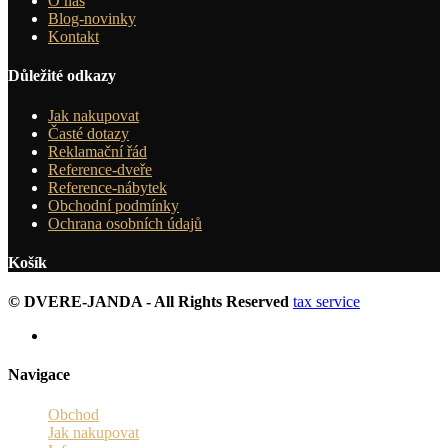
O nás
Blog-novinky
Kontakt
Důležité odkazy
Jak nakupovat
Časté dotazy
Reklamační řád
Reference-dveře
Reference-nábytek
Obchodní podmínky
Ochrana osobních údajů
Košík
© DVERE-JANDA - All Rights Reserved
tax service
Navigace
Obchod
Jak nakupovat