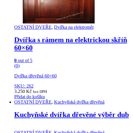
OSTATNÍ DVEŘE
,
Dvířka na elektroměr
Dvířka s rámem na elektrickou skříň
60×60
0
out of 5
(0)
Dvířka dřevěná 60×60
SKU: 262
3.250
Kč
bez DPH
Přidat do košíku
OSTATNÍ DVEŘE
,
Kuchyňská dvířka dřevěná
Kuchyňské dvířka dřevěné výběr dub
OSTATNÍ DVEŘE
,
Kuchyňská dvířka dřevěná