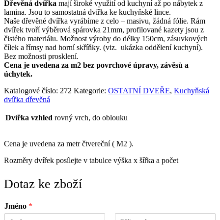
Dřevěná dvířka
mají široké využití od kuchyní až po nábytek z
lamina. Jsou to samostatná dvířka ke kuchyňské lince.
Naše dřevěné dvířka vyrábíme z celo – masivu, žádná fólie. Rám
dvířek tvoří výběrová spárovka 21mm, profilované kazety jsou z
čistého materiálu. Možnost výroby do délky 150cm, zásuvkových
čílek a římsy nad horní skříňky. (viz. ukázka oddělení kuchyní).
Bez možnosti prosklení.
Cena je uvedena za m2 bez povrchové úpravy, závěsů a
úchytek.
Katalogové číslo:
272
Kategorie:
OSTATNÍ DVEŘE
,
Kuchyňská
dvířka dřevěná
Dvířka vzhled
rovný vrch, do oblouku
Cena je uvedena za metr čtvereční ( M2 ).
Rozměry dvířek posílejte v tabulce výška x šířka a počet
Dotaz ke zboží
Jméno
*