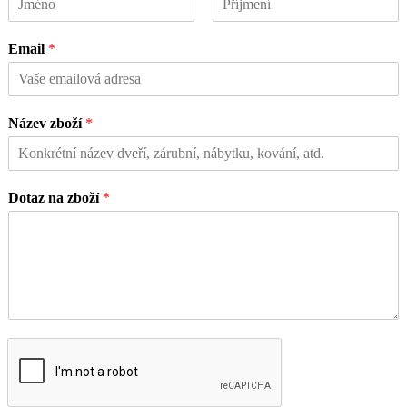
Křestní
Příjmení
jméno
Email
*
Název zboží
*
Dotaz na zboží
*