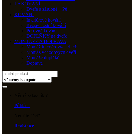
LAKOVÁNÍ
Dveře a zárubně – Pú
KOVÁNÍ
Interiérové kování
Bezpečnostní kování
Posuvné kování
DOPLŇKY na dveře
MONTÁŽE A DOPRAVA
Montáž interiérových dveří
Montáž vchodových dveří
Montáže doplňků
Doprava
Search
for:
Věrný zákazník ?
Přihlásit
Nemáte účet?
Registrace