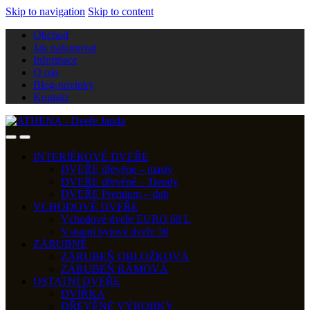
Skip to navigation
Skip to content
Obchod
Jak nakupovat
Informace
O nás
Blog-novinky
Kontakt
INTERIÉROVÉ DVEŘE
DVEŘE dřevěné – masiv
DVEŘE dřevěné – Trendy
DVEŘE Premium – dub
VCHODOVÉ DVEŘE
Vchodové dveře EURO 68 L
Vstupní bytové dveře 50
ZÁRUBNĚ
ZÁRUBEŇ OBLOŽKOVÁ
ZÁRUBEŇ RÁMOVÁ
OSTATNÍ DVEŘE
DVÍŘKA
DŘEVĚNÉ VÝROBKY