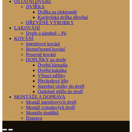
OSTATNÍ DVEŘE
DVÍŘKA
Dvířka na elektroměr
Kuchyňská dvířka dřevěná
DŘEVĚNÉ VÝROBKY
LAKOVÁNÍ
Dveře a zárubně – Pú
KOVÁNÍ
Interiérové kování
Bezpečnostní kování
Posuvné kování
DOPLŇKY na dveře
Dveřní klepadla
Dveřní kukátka
Větrací mřížky
Přechodové lišty
Stavební vložky do dveří
Ozdobné mříže do dveří
MONTÁŽE A DOPRAVA
Montáž interiérových dveří
Montáž vchodových dveří
Montáže doplňků
Doprava