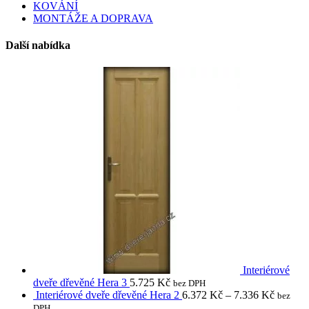
KOVÁNÍ
MONTÁŽE A DOPRAVA
Další nabídka
Interiérové
dveře dřevěné Hera 3
5.725
Kč
bez DPH
Interiérové dveře dřevěné Hera 2
6.372
Kč
–
7.336
Kč
bez
DPH