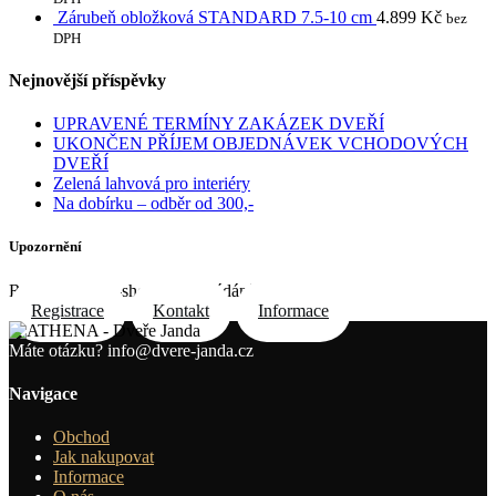
Zárubeň obložková STANDARD 7.5-10 cm
4.899
Kč
bez
DPH
Nejnovější příspěvky
UPRAVENÉ TERMÍNY ZAKÁZEK DVEŘÍ
UKONČEN PŘÍJEM OBJEDNÁVEK VCHODOVÝCH
DVEŘÍ
Zelená lahvová pro interiéry
Na dobírku – odběr od 300,-
Upozornění
Registrace do e-shopu na požádání e-mailem
Registrace
Kontakt
Informace
Máte otázku?
info@dvere-janda.cz
Navigace
Obchod
Jak nakupovat
Informace