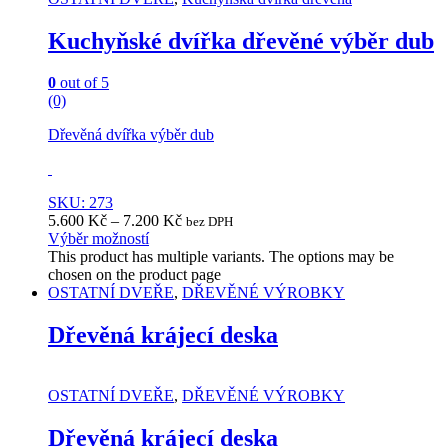
Kuchyňské dvířka dřevěné výběr dub
0
out of 5
(0)
Dřevěná dvířka výběr dub
SKU: 273
5.600
Kč
–
7.200
Kč
bez DPH
Výběr možností
This product has multiple variants. The options may be
chosen on the product page
OSTATNÍ DVEŘE
,
DŘEVĚNÉ VÝROBKY
Dřevěná krájecí deska
OSTATNÍ DVEŘE
,
DŘEVĚNÉ VÝROBKY
Dřevěná krájecí deska