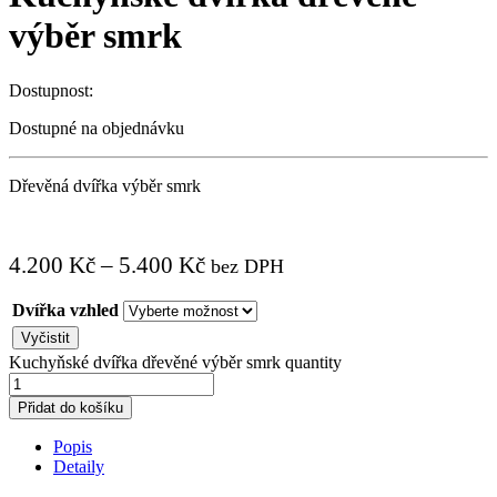
výběr smrk
Dostupnost:
Dostupné na objednávku
Dřevěná dvířka výběr smrk
4.200
Kč
–
5.400
Kč
bez DPH
Dvířka vzhled
Vyčistit
Kuchyňské dvířka dřevěné výběr smrk quantity
Přidat do košíku
Popis
Detaily