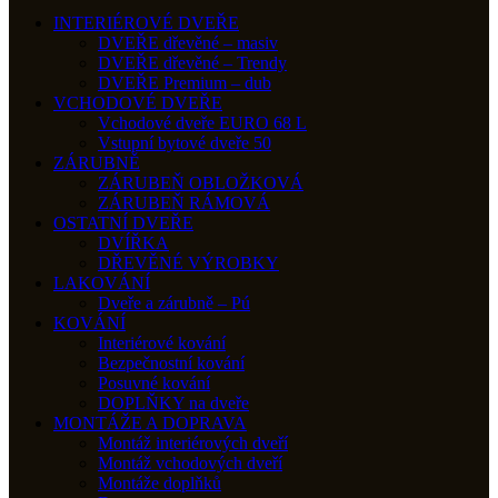
INTERIÉROVÉ DVEŘE
DVEŘE dřevěné – masiv
DVEŘE dřevěné – Trendy
DVEŘE Premium – dub
VCHODOVÉ DVEŘE
Vchodové dveře EURO 68 L
Vstupní bytové dveře 50
ZÁRUBNĚ
ZÁRUBEŇ OBLOŽKOVÁ
ZÁRUBEŇ RÁMOVÁ
OSTATNÍ DVEŘE
DVÍŘKA
DŘEVĚNÉ VÝROBKY
LAKOVÁNÍ
Dveře a zárubně – Pú
KOVÁNÍ
Interiérové kování
Bezpečnostní kování
Posuvné kování
DOPLŇKY na dveře
MONTÁŽE A DOPRAVA
Montáž interiérových dveří
Montáž vchodových dveří
Montáže doplňků