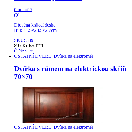
0
out of 5
(0)
Dřevěná krájecí deska
Buk 41,5×28,5×2,7cm
SKU: 339
895
Kč
bez DPH
Čtěte více
OSTATNÍ DVEŘE
,
Dvířka na elektroměr
Dvířka s rámem na elektrickou skříň
70×70
OSTATNÍ DVEŘE
,
Dvířka na elektroměr