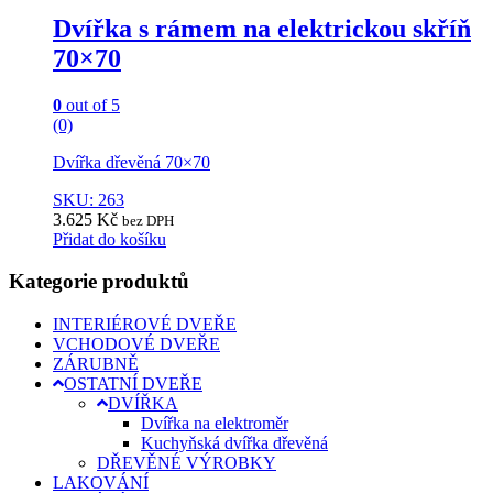
Dvířka s rámem na elektrickou skříň
70×70
0
out of 5
(0)
Dvířka dřevěná 70×70
SKU: 263
3.625
Kč
bez DPH
Přidat do košíku
Kategorie produktů
INTERIÉROVÉ DVEŘE
VCHODOVÉ DVEŘE
ZÁRUBNĚ
OSTATNÍ DVEŘE
DVÍŘKA
Dvířka na elektroměr
Kuchyňská dvířka dřevěná
DŘEVĚNÉ VÝROBKY
LAKOVÁNÍ