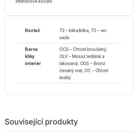
Interiérové kování
Rozteč
72 – klika/klika, 72 – wc
sada
Barva
OCS – Chrom broušený,
kliky
OLV – Mosaz leštěná a
interiér
lakovaná, OGS – Bronz
česaný mat, OC – Chrom
lesklý
Související produkty