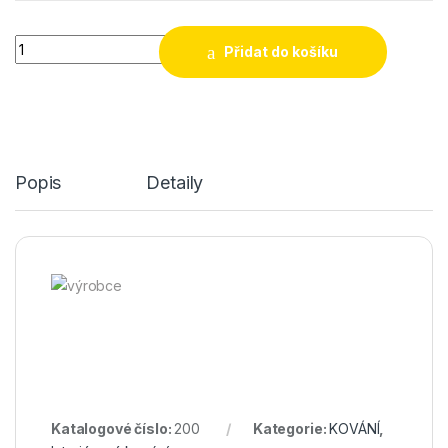
Klika štítová Laura quantity
Přidat do košíku
Popis
Detaily
Katalogové číslo:
200
Kategorie:
KOVÁNÍ
,