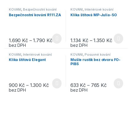
KOVÁNÍ
,
Bezpečnostní kování
KOVÁNÍ
,
Interiérové kování
Bezpečnostní kování R111.ZA
Klika štítová MP-Julia-SO
1.690
Kč
–
1.790
Kč
1.134
Kč
–
1.350
Kč
This product has multiple variants. The options may be chosen 
This product has multiple varia
bez DPH
bez DPH
KOVÁNÍ
,
Interiérové kování
KOVÁNÍ
,
Posuvné kování
Klika štítová Elegant
Mušle rustik bez otvoru FO-
PIBS
900
Kč
–
1.300
Kč
633
Kč
–
765
Kč
This product has multiple variants. The options may be chosen 
This product has multiple varia
bez DPH
bez DPH