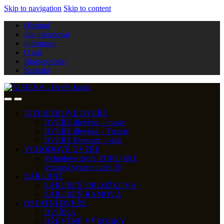
Skip to navigation
Skip to content
Obchod
Jak nakupovat
Informace
O nás
Blog-novinky
Kontakt
INTERIÉROVÉ DVEŘE
DVEŘE dřevěné – masiv
DVEŘE dřevěné – Trendy
DVEŘE Premium – dub
VCHODOVÉ DVEŘE
Vchodové dveře EURO 68 L
Vstupní bytové dveře 50
ZÁRUBNĚ
ZÁRUBEŇ OBLOŽKOVÁ
ZÁRUBEŇ RÁMOVÁ
OSTATNÍ DVEŘE
DVÍŘKA
DŘEVĚNÉ VÝROBKY