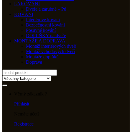
LAKOVÁNÍ
Dveře a zárubně – Pú
KOVÁNÍ
Interiérové kování
Bezpečnostní kování
Posuvné kování
DOPLŇKY na dveře
MONTÁŽE A DOPRAVA
Montáž interiérových dveří
Montáž vchodových dveří
Montáže doplňků
Doprava
Search
for:
Věrný zákazník ?
Přihlásit
Nemáte účet?
Registrace