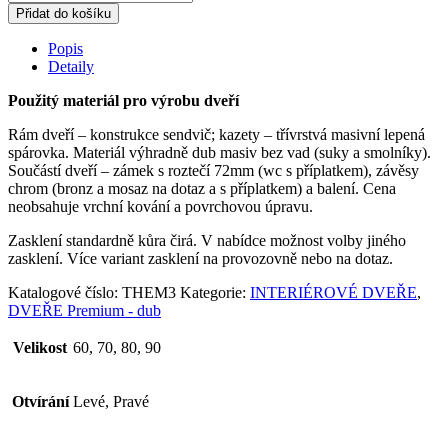
Přidat do košíku
Popis
Detaily
Použitý materiál pro výrobu dveří
Rám dveří – konstrukce sendvič; kazety – třívrstvá masivní lepená
spárovka. Materiál výhradně dub masiv bez vad (suky a smolníky).
Součástí dveří – zámek s roztečí 72mm (wc s příplatkem), závěsy
chrom (bronz a mosaz na dotaz a s příplatkem) a balení. Cena
neobsahuje vrchní kování a povrchovou úpravu.
Zasklení standardně kůra čirá. V nabídce možnost volby jiného
zasklení. Více variant zasklení na provozovně nebo na dotaz.
Katalogové číslo:
THEM3
Kategorie:
INTERIÉROVÉ DVEŘE
,
DVEŘE Premium - dub
Velikost
60, 70, 80, 90
Otvírání
Levé, Pravé