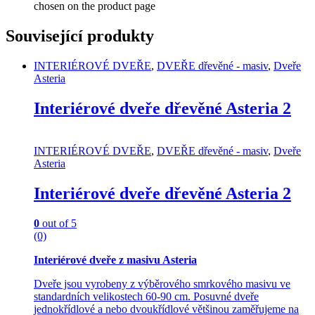
chosen on the product page
Související produkty
INTERIÉROVÉ DVEŘE
,
DVEŘE dřevěné - masiv
,
Dveře
Asteria
Interiérové dveře dřevěné Asteria 2
INTERIÉROVÉ DVEŘE
,
DVEŘE dřevěné - masiv
,
Dveře
Asteria
Interiérové dveře dřevěné Asteria 2
0
out of 5
(0)
Interiérové dveře z masivu Asteria
Dveře jsou vyrobeny z výběrového smrkového masivu ve
standardních velikostech 60-90 cm. Posuvné dveře
jednokřídlové a nebo dvoukřídlové většinou zaměřujeme na