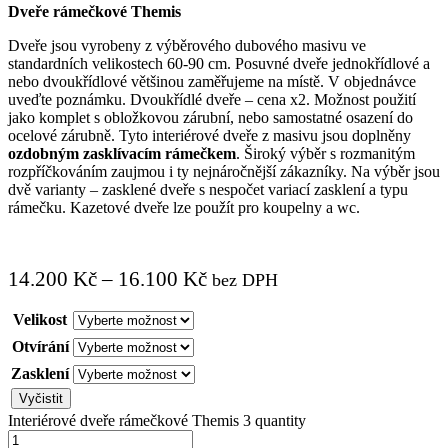
Dveře rámečkové Themis
Dveře jsou vyrobeny z výběrového dubového masivu ve
standardních velikostech 60-90 cm. Posuvné dveře jednokřídlové a
nebo dvoukřídlové většinou zaměřujeme na místě. V objednávce
uveďte poznámku. Dvoukřídlé dveře – cena x2. Možnost použití
jako komplet s obložkovou zárubní, nebo samostatné osazení do
ocelové zárubně. Tyto interiérové dveře z masivu jsou doplněny
ozdobným zasklívacím rámečkem
. Široký výběr s rozmanitým
rozpříčkováním zaujmou i ty nejnáročnější zákazníky. Na výběr jsou
dvě varianty – zasklené dveře s nespočet variací zasklení a typu
rámečku. Kazetové dveře lze použít pro koupelny a wc.
14.200
Kč
–
16.100
Kč
bez DPH
Velikost
Otvírání
Zasklení
Vyčistit
Interiérové dveře rámečkové Themis 3 quantity