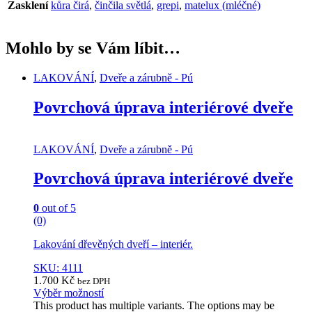
Zasklení
kůra čirá
,
činčila světlá
,
grepi
,
matelux (mléčné)
Mohlo by se Vám líbit…
LAKOVÁNÍ
,
Dveře a zárubně - Pú
Povrchová úprava interiérové dveře
LAKOVÁNÍ
,
Dveře a zárubně - Pú
Povrchová úprava interiérové dveře
0
out of 5
(0)
Lakování dřevěných dveří – interiér.
SKU: 4111
1.700
Kč
bez DPH
Výběr možností
This product has multiple variants. The options may be