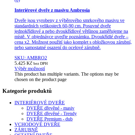
Interiérové dveře z masivu Ambrosia
Dveře jsou vyrobeny z výběrového smrkového masivu ve
standardních velikostech 60-90 cm. Posuvné dveře
jednokřídlové a nebo dvoukřídlové většinou zaměřujeme na
místě. V objednávce uveďte poznámku. Dvoukřídlé dveře –
cena x2. Možnost použití jako komplet s obložkovou zárubní,
nebo samostatné osazení do ocelové zárubně.
SKU: AMBRO2
5.425
Kč
bez DPH
Výběr možností
This product has multiple variants. The options may be
chosen on the product page
Kategorie produktů
INTERIÉROVÉ DVEŘE
DVEŘE dřevěné - masiv
DVEŘE dřevěné - Trendy
DVEŘE Premium - dub
VCHODOVÉ DVEŘE
ZÁRUBNĚ