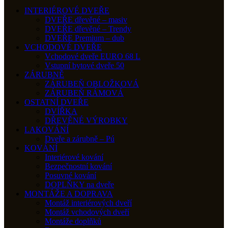
INTERIÉROVÉ DVEŘE
DVEŘE dřevěné – masiv
DVEŘE dřevěné – Trendy
DVEŘE Premium – dub
VCHODOVÉ DVEŘE
Vchodové dveře EURO 68 L
Vstupní bytové dveře 50
ZÁRUBNĚ
ZÁRUBEŇ OBLOŽKOVÁ
ZÁRUBEŇ RÁMOVÁ
OSTATNÍ DVEŘE
DVÍŘKA
DŘEVĚNÉ VÝROBKY
LAKOVÁNÍ
Dveře a zárubně – Pú
KOVÁNÍ
Interiérové kování
Bezpečnostní kování
Posuvné kování
DOPLŇKY na dveře
MONTÁŽE A DOPRAVA
Montáž interiérových dveří
Montáž vchodových dveří
Montáže doplňků