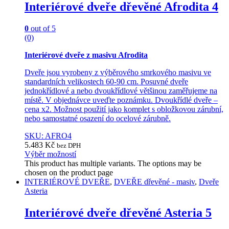
Interiérové dveře dřevěné Afrodita 4
0
out of 5
(0)
Interiérové dveře z masivu Afrodita
Dveře jsou vyrobeny z výběrového smrkového masivu ve
standardních velikostech 60-90 cm. Posuvné dveře
jednokřídlové a nebo dvoukřídlové většinou zaměřujeme na
místě. V objednávce uveďte poznámku. Dvoukřídlé dveře –
cena x2. Možnost použití jako komplet s obložkovou zárubní,
nebo samostatné osazení do ocelové zárubně.
SKU: AFRO4
5.483
Kč
bez DPH
Výběr možností
This product has multiple variants. The options may be
chosen on the product page
INTERIÉROVÉ DVEŘE
,
DVEŘE dřevěné - masiv
,
Dveře
Asteria
Interiérové dveře dřevěné Asteria 5