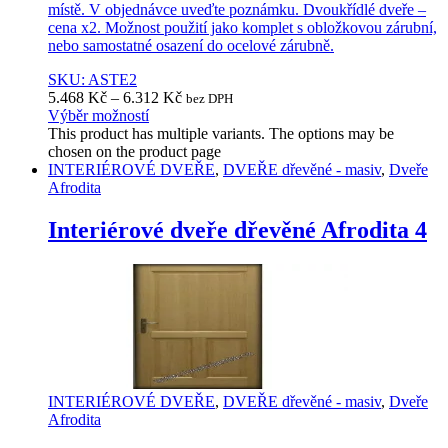
místě. V objednávce uveďte poznámku. Dvoukřídlé dveře –
cena x2. Možnost použití jako komplet s obložkovou zárubní,
nebo samostatné osazení do ocelové zárubně.
SKU: ASTE2
5.468
Kč
–
6.312
Kč
bez DPH
Výběr možností
This product has multiple variants. The options may be
chosen on the product page
INTERIÉROVÉ DVEŘE
,
DVEŘE dřevěné - masiv
,
Dveře
Afrodita
Interiérové dveře dřevěné Afrodita 4
INTERIÉROVÉ DVEŘE
,
DVEŘE dřevěné - masiv
,
Dveře
Afrodita