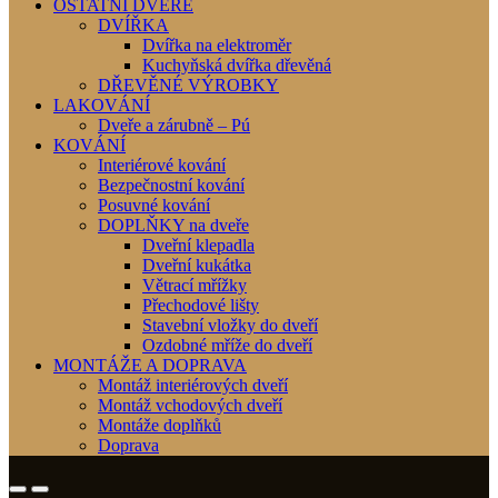
OSTATNÍ DVEŘE
DVÍŘKA
Dvířka na elektroměr
Kuchyňská dvířka dřevěná
DŘEVĚNÉ VÝROBKY
LAKOVÁNÍ
Dveře a zárubně – Pú
KOVÁNÍ
Interiérové kování
Bezpečnostní kování
Posuvné kování
DOPLŇKY na dveře
Dveřní klepadla
Dveřní kukátka
Větrací mřížky
Přechodové lišty
Stavební vložky do dveří
Ozdobné mříže do dveří
MONTÁŽE A DOPRAVA
Montáž interiérových dveří
Montáž vchodových dveří
Montáže doplňků
Doprava