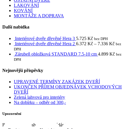
OSTATNÍ DVEŘE
LAKOVÁNÍ
KOVÁNÍ
MONTÁŽE A DOPRAVA
Další nabídka
Interiérové dveře dřevěné Hera 3
5.725
Kč
bez DPH
Interiérové dveře dřevěné Hera 2
6.372
Kč
–
7.336
Kč
bez
DPH
Zárubeň obložková STANDARD 7.5-10 cm
4.899
Kč
bez
DPH
Nejnovější příspěvky
UPRAVENÉ TERMÍNY ZAKÁZEK DVEŘÍ
UKONČEN PŘÍJEM OBJEDNÁVEK VCHODOVÝCH
DVEŘÍ
Zelená lahvová pro interiéry
Na dobírku – odběr od 300,-
Upozornění
Registrace do e-shopu na požádání e-mailem