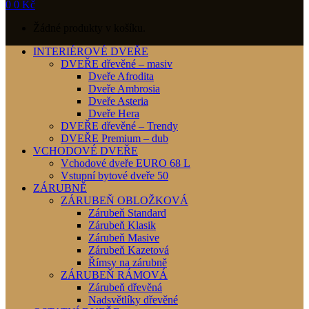
0
0
Kč
Žádné produkty v košíku.
INTERIÉROVÉ DVEŘE
DVEŘE dřevěné – masiv
Dveře Afrodita
Dveře Ambrosia
Dveře Asteria
Dveře Hera
DVEŘE dřevěné – Trendy
DVEŘE Premium – dub
VCHODOVÉ DVEŘE
Vchodové dveře EURO 68 L
Vstupní bytové dveře 50
ZÁRUBNĚ
ZÁRUBEŇ OBLOŽKOVÁ
Zárubeň Standard
Zárubeň Klasik
Zárubeň Masive
Zárubeň Kazetová
Římsy na zárubně
ZÁRUBEŇ RÁMOVÁ
Zárubeň dřevěná
Nadsvětlíky dřevěné