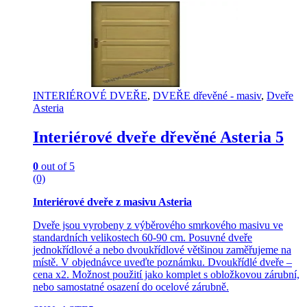
INTERIÉROVÉ DVEŘE
,
DVEŘE dřevěné - masiv
,
Dveře
Asteria
Interiérové dveře dřevěné Asteria 5
0
out of 5
(0)
Interiérové dveře z masivu Asteria
Dveře jsou vyrobeny z výběrového smrkového masivu ve
standardních velikostech 60-90 cm. Posuvné dveře
jednokřídlové a nebo dvoukřídlové většinou zaměřujeme na
místě. V objednávce uveďte poznámku. Dvoukřídlé dveře –
cena x2. Možnost použití jako komplet s obložkovou zárubní,
nebo samostatné osazení do ocelové zárubně.